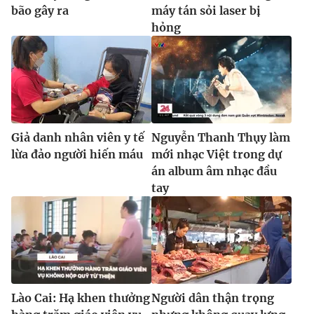
Ðiện thoại Thời báo VTV:
024.66 897 897
bão gây ra
máy tán sỏi laser bị
hỏng
Email:
toasoan@vtv.vn
Liên hệ quảng cáo:
024-7300.7108
Giả danh nhân viên y tế
Nguyễn Thanh Thụy làm
lừa đảo người hiến máu
mới nhạc Việt trong dự
án album âm nhạc đầu
tay
® Cấm sao chép dưới mọi hình thức nếu không có sự chấp
thuận bằng văn bản. Ghi rõ nguồn VTV.vn khi phát hành lại
thông tin từ website này.
Lào Cai: Hạ khen thưởng
Người dân thận trọng