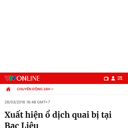
CHUYỂN ĐỘNG 24H
Chính trị
26/03/2016 16:48 GMT+7
Xã hội
Xuất hiện ổ dịch quai bị tại
Pháp luật
Chuyên mục
Kinh tế
Bạc Liêu
Thể thao