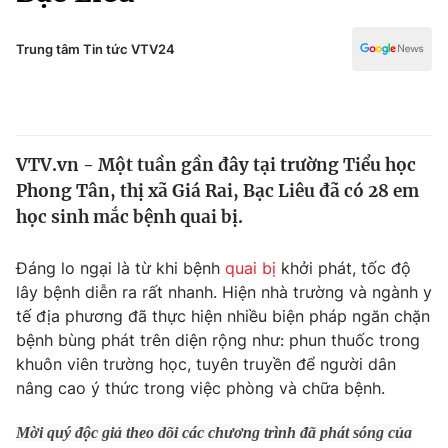
Chính trị
Truyền hình
Văn hóa - Giải trí
Trung tâm Tin tức VTV24
Xã hội
Y tế
Đời sống
Pháp luật
Công nghệ
Giáo dục
VTV.vn - Một tuần gần đây tại trường Tiểu học
Y tế
Phong Tân, thị xã Giá Rai, Bạc Liêu đã có 28 em
học sinh mắc bệnh quai bị.
Thế giới
Đáng lo ngại là từ khi bệnh
quai bị
khởi phát, tốc độ
Tin tức
lây bệnh diễn ra rất nhanh. Hiện nhà trường và ngành y
Kinh tế
tế địa phương đã thực hiện nhiều biện pháp ngăn chặn
Thế giới đó đây
Tài chính
bệnh bùng phát trên diện rộng như: phun thuốc trong
Dữ liệu và đời sống
Câu chuyện quốc tế
khuôn viên trường học, tuyên truyền để người dân
Thị trường
nâng cao ý thức trong việc phòng và chữa bệnh.
Truyền hình
Góc doanh nghiệp
Mời quý độc giả theo dõi các chương trình đã phát sóng của