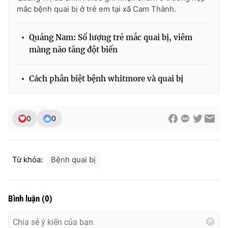
mắc bệnh quai bị ở trẻ em tại xã Cam Thành.
Photo
Infographic
Quảng Nam: Số lượng trẻ mắc quai bị, viêm
Video
Shorts video
màng não tăng đột biến
VTV Money
VTV Thể thao
Cách phân biệt bệnh whitmore và quai bị
VTV Sức khoẻ
Bất động sản
0
0
Thị trường 24h
Tấm lòng Việt
Từ khóa:
Bệnh quai bị
VTV4
Vươn mình bằng AI
VTV9
VTV8
Bình luận
(
0
)
Liên hệ tòa soạn
English