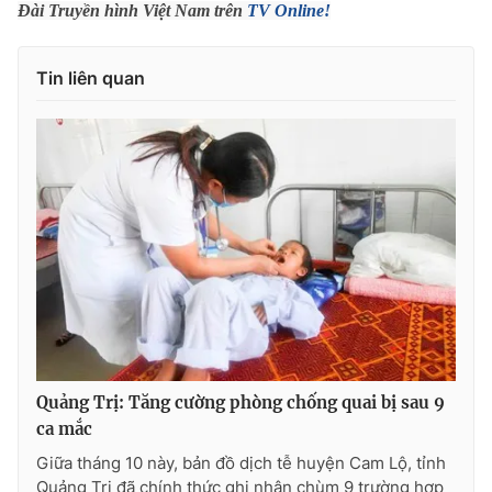
Phim VTV
Đài Truyền hình Việt Nam trên
TV Online!
Giải trí
Hậu trường
Điện ảnh
Tin liên quan
Đời sống
Nhân vật
Âm nhạc
Du lịch
Khán giả
Giáo dục
Sao
Làm đẹp
Giải sao mai
Tuyển sinh
Công nghệ
Chất lượng cuộc sống
Học trực tuyến
Hitech Công nghệ tương lai
Giao lưu trực tuyến
Sản phẩm
Lịch phát sóng
Thị trường
Tư vấn
Quảng Trị: Tăng cường phòng chống quai bị sau 9
Chuyên mục khác
ca mắc
Giữa tháng 10 này, bản đồ dịch tễ huyện Cam Lộ, tỉnh
Emagazine
Podcast
Quảng Trị đã chính thức ghi nhận chùm 9 trường hợp