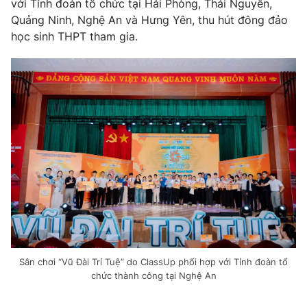
với Tỉnh đoàn tổ chức tại Hải Phòng, Thái Nguyên,
Ðiện thoại Thời báo VTV:
024.66 897 897
Quảng Ninh, Nghệ An và Hưng Yên, thu hút đông đảo
Email:
toasoan@vtv.vn
học sinh THPT tham gia.
Liên hệ quảng cáo:
024-7300.7108
® Cấm sao chép dưới mọi hình thức nếu không có sự chấp
thuận bằng văn bản. Ghi rõ nguồn VTV.vn khi phát hành lại
Sân chơi “Vũ Đài Trí Tuệ” do ClassUp phối hợp với Tỉnh đoàn tổ
thông tin từ website này.
chức thành công tại Nghệ An