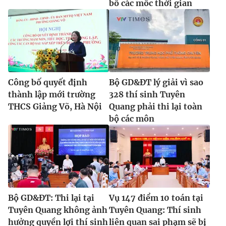
bố các mốc thời gian
Công bố quyết định
Bộ GD&ĐT lý giải vì sao
thành lập mới trường
328 thí sinh Tuyên
THCS Giảng Võ, Hà Nội
Quang phải thi lại toàn
bộ các môn
Bộ GD&ĐT: Thi lại tại
Vụ 147 điểm 10 toán tại
Tuyên Quang không ảnh
Tuyên Quang: Thí sinh
hưởng quyền lợi thí sinh
liên quan sai phạm sẽ bị