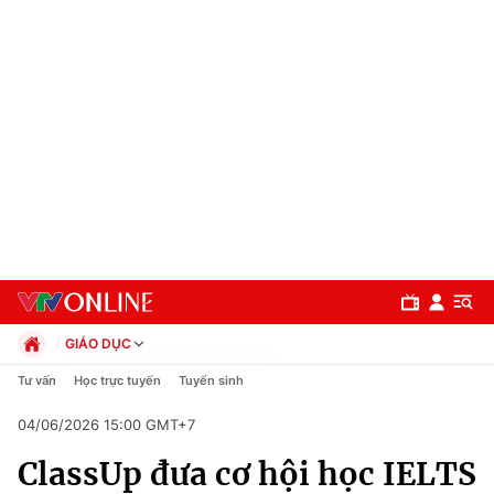
GIÁO DỤC
Chính trị
Tư vấn
Học trực tuyến
Tuyển sinh
Xã hội
04/06/2026 15:00 GMT+7
Pháp luật
Chuyên mục
Kinh tế
ClassUp đưa cơ hội học IELTS
Thể thao