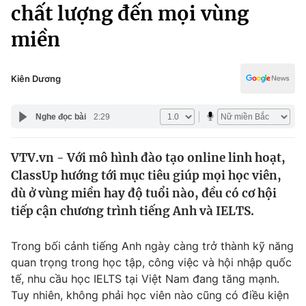
Chính trị
chất lượng đến mọi vùng
Truyền hình
miền
Văn hóa - Giải trí
Xã hội
Y tế
Đời sống
Kiên Dương
Pháp luật
Công nghệ
Giáo dục
Nghe đọc bài
2:29
Y tế
VTV.vn - Với mô hình đào tạo online linh hoạt,
Thế giới
ClassUp hướng tới mục tiêu giúp mọi học viên,
Tin tức
dù ở vùng miền hay độ tuổi nào, đều có cơ hội
Kinh tế
tiếp cận chương trình tiếng Anh và IELTS.
Thế giới đó đây
Tài chính
Dữ liệu và đời sống
Câu chuyện quốc tế
Trong bối cảnh tiếng Anh ngày càng trở thành kỹ năng
Thị trường
quan trọng trong học tập, công việc và hội nhập quốc
tế, nhu cầu học IELTS tại Việt Nam đang tăng mạnh.
Truyền hình
Góc doanh nghiệp
Tuy nhiên, không phải học viên nào cũng có điều kiện