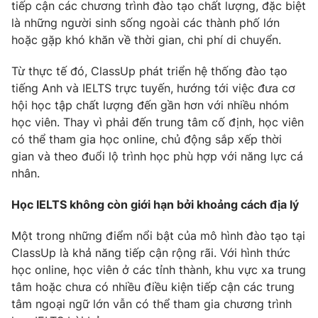
Phim VTV
tiếp cận các chương trình đào tạo chất lượng, đặc biệt
Giải trí
là những người sinh sống ngoài các thành phố lớn
Hậu trường
hoặc gặp khó khăn về thời gian, chi phí di chuyển.
Điện ảnh
Đời sống
Nhân vật
Từ thực tế đó, ClassUp phát triển hệ thống đào tạo
Âm nhạc
Du lịch
tiếng Anh và IELTS trực tuyến, hướng tới việc đưa cơ
Khán giả
Giáo dục
Sao
hội học tập chất lượng đến gần hơn với nhiều nhóm
Làm đẹp
Giải sao mai
học viên. Thay vì phải đến trung tâm cố định, học viên
Tuyển sinh
Công nghệ
có thể tham gia học online, chủ động sắp xếp thời
Chất lượng cuộc sống
Học trực tuyến
gian và theo đuổi lộ trình học phù hợp với năng lực cá
Hitech Công nghệ tương lai
nhân.
Giao lưu trực tuyến
Sản phẩm
Học IELTS không còn giới hạn bởi khoảng cách địa lý
Lịch phát sóng
Thị trường
Một trong những điểm nổi bật của mô hình đào tạo tại
ClassUp là khả năng tiếp cận rộng rãi. Với hình thức
Tư vấn
học online, học viên ở các tỉnh thành, khu vực xa trung
Chuyên mục khác
tâm hoặc chưa có nhiều điều kiện tiếp cận các trung
Emagazine
Podcast
tâm ngoại ngữ lớn vẫn có thể tham gia chương trình