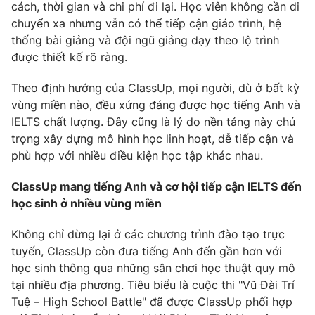
cách, thời gian và chi phí đi lại. Học viên không cần di
chuyển xa nhưng vẫn có thể tiếp cận giáo trình, hệ
thống bài giảng và đội ngũ giảng dạy theo lộ trình
được thiết kế rõ ràng.
THỜI BÁO VTV
Theo định hướng của ClassUp, mọi người, dù ở bất kỳ
vùng miền nào, đều xứng đáng được học tiếng Anh và
IELTS chất lượng. Đây cũng là lý do nền tảng này chú
Theo dõi báo trên
trọng xây dựng mô hình học linh hoạt, dễ tiếp cận và
phù hợp với nhiều điều kiện học tập khác nhau.
Cơ quan chủ quản:
Đài Truyền hình Việt Nam
ClassUp mang tiếng Anh và cơ hội tiếp cận IELTS đến
Cơ quan báo chí:
Thời báo VTV
học sinh ở nhiều vùng miền
Giấy phép hoạt động báo in và báo điện tử số 483/GP-BTTTT
cấp ngày 29/12/2023
Không chỉ dừng lại ở các chương trình đào tạo trực
Tổng Biên tập:
Vũ Thanh Thủy
tuyến, ClassUp còn đưa tiếng Anh đến gần hơn với
học sinh thông qua những sân chơi học thuật quy mô
Phó Tổng Biên tập:
Nguyễn Thị Mỹ Hạnh, Phạm Quốc Thắng,
tại nhiều địa phương. Tiêu biểu là cuộc thi "Vũ Đài Trí
Nguyễn Trọng Ninh
Tuệ – High School Battle" đã được ClassUp phối hợp
Tổng đài VTV:
024.38 355 931 - 024.38 355 932