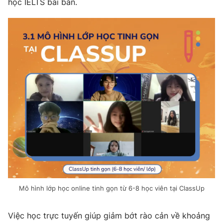
học IELTS bài bản.
Photo
Infographic
Video
Shorts video
VTV Money
VTV Thể thao
VTV Sức khoẻ
Bất động sản
Thị trường 24h
Tấm lòng Việt
VTV4
Vươn mình bằng AI
Mô hình lớp học online tinh gọn từ 6-8 học viên tại ClassUp
VTV9
VTV8
Việc học trực tuyến giúp giảm bớt rào cản về khoảng
Liên hệ tòa soạn
English