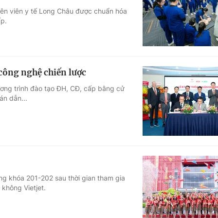
yên viên y tế Long Châu được chuẩn hóa
Góc ảnh
ấp.
Giáo dục
Công nghệ
Tuyển sinh
Hitech Công ng
công nghệ chiến lược
Học trực tuyến
Sản phẩm
ương trình đào tạo ĐH, CĐ, cấp bằng cử
án dẫn...
g
Thị trường
Tư vấn
ông khóa 201-202 sau thời gian tham gia
 không Vietjet.