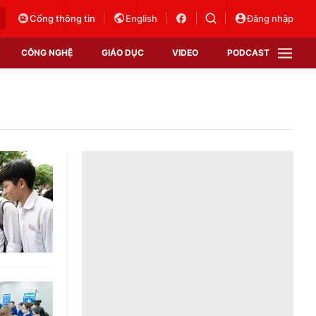
Cổng thông tin
English
Đăng nhập
CÔNG NGHỆ
GIÁO DỤC
VIDEO
PODCAST
VTV Money
VTV Thể thao
VTV Sức khoẻ
Bất động sản
Thị trường 24h
Tấm lòng Việt
Vươn mình bằng AI
VTV4
VTV8
VTV9
Lịch phát sóng
Giao lưu trực tuyến
Sự kiện