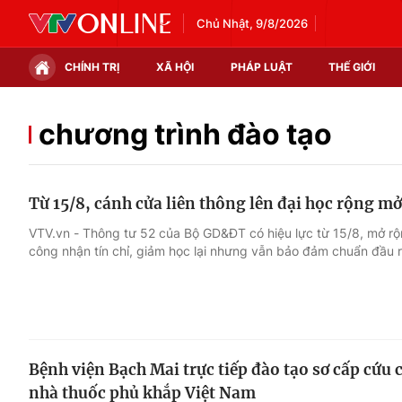
Chủ Nhật, 9/8/2026
CHÍNH TRỊ
XÃ HỘI
PHÁP LUẬT
THẾ GIỚI
Chính trị
Xã hội
chương trình đào tạo
Thế giới
Kinh tế
Từ 15/8, cánh cửa liên thông lên đại học rộng m
Tin tức
Tài chính
VTV.vn - Thông tư 52 của Bộ GD&ĐT có hiệu lực từ 15/8, mở rộn
công nhận tín chỉ, giảm học lại nhưng vẫn bảo đảm chuẩn đầu r
Thế giới đó đây
Thị trường
Câu chuyện quốc tế
Góc doanh nghiệp
Dữ liệu và đời sống
Bệnh viện Bạch Mai trực tiếp đào tạo sơ cấp cứu 
nhà thuốc phủ khắp Việt Nam