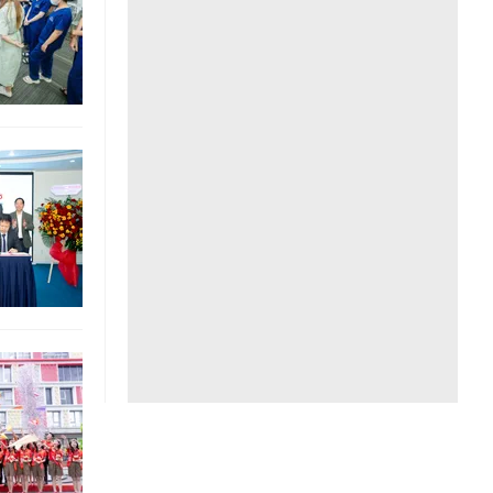
Liên hệ toà soạn
hệ tương lai