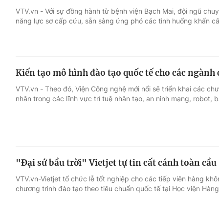
VTV.vn - Với sự đồng hành từ bệnh viện Bạch Mai, đội ngũ chu
năng lực sơ cấp cứu, sẵn sàng ứng phó các tình huống khẩn c
Giải trí
Đời sống
Điện ảnh
Du lịch
Kiến tạo mô hình đào tạo quốc tế cho các ngành 
Âm nhạc
Làm đẹp
VTV.vn - Theo đó, Viện Công nghệ mới nổi sẽ triển khai các ch
nhân trong các lĩnh vực trí tuệ nhân tạo, an ninh mạng, robot, b
Sao
Chất lượng cuộc sốn
"Đại sứ bầu trời" Vietjet tự tin cất cánh toàn cầu
VTV.vn-Vietjet tổ chức lễ tốt nghiệp cho các tiếp viên hàng kh
chương trình đào tạo theo tiêu chuẩn quốc tế tại Học viện Hàng