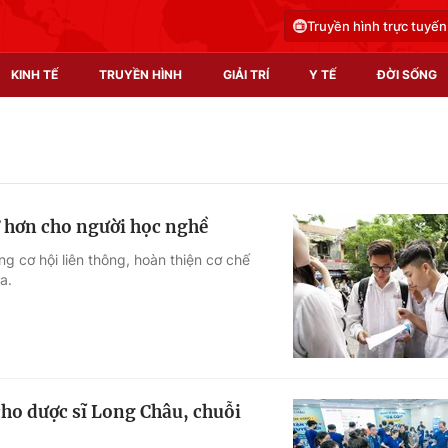
Truyền hình trực tuyến
KINH TẾ
TRUYỀN HÌNH
GIẢI TRÍ
Y TẾ
ĐỜI SỐNG
Pháp luật
Y tế
Truyền hình
Multimedia
ở hơn cho người học nghề
Phim VTV
Video
g cơ hội liên thông, hoàn thiện cơ chế
a.
Hậu trường
Shorts video
Nhân vật
Podcast
Khán giả
EMagazine
Giải sao mai
Photo
cho dược sĩ Long Châu, chuỗi
Infographic