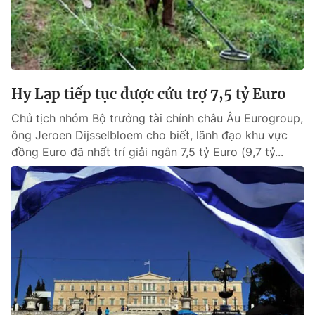
Giao lưu trực tuyến
Sản phẩm
Lịch phát sóng
Thị trường
Tư vấn
Hy Lạp tiếp tục được cứu trợ 7,5 tỷ Euro
Chuyên mục khác
Emagazine
Chủ tịch nhóm Bộ trưởng tài chính châu Âu Eurogroup,
Podcast
ông Jeroen Dijsselbloem cho biết, lãnh đạo khu vực
đồng Euro đã nhất trí giải ngân 7,5 tỷ Euro (9,7 tỷ...
Photo
Infographic
Video
Shorts video
VTV Money
VTV Thể thao
VTV Sức khoẻ
Bất động sản