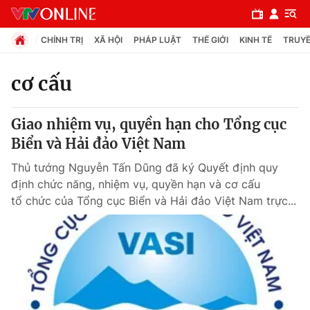
CHÍNH TRỊ
XÃ HỘI
PHÁP LUẬT
THẾ GIỚI
KINH TẾ
TRUYỀ
cơ cấu
Chuyên mục
Giao nhiệm vụ, quyền hạn cho Tổng cục
Chính trị
Biển và Hải đảo Việt Nam
Thủ tướng Nguyễn Tấn Dũng đã ký Quyết định quy
Xã hội
định chức năng, nhiệm vụ, quyền hạn và cơ cấu
tổ chức của Tổng cục Biển và Hải đảo Việt Nam trực...
Pháp luật
Y tế
Thế giới