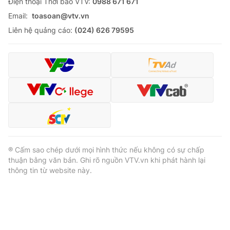
Ðiện thoại Thời báo VTV:
0988 671 671
Email:
toasoan@vtv.vn
Liên hệ quảng cáo:
(024) 626 79595
® Cấm sao chép dưới mọi hình thức nếu không có sự chấp
thuận bằng văn bản. Ghi rõ nguồn VTV.vn khi phát hành lại
thông tin từ website này.