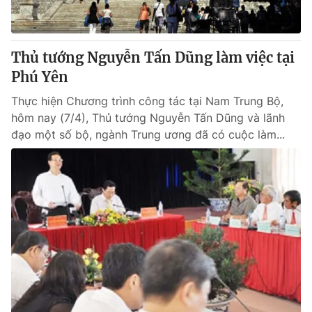
Thị trường 24h
Tấm lòng Việt
VTV4
Vươn mình bằng AI
Thủ tướng Nguyễn Tấn Dũng làm việc tại
Phú Yên
VTV9
VTV8
Thực hiện Chương trình công tác tại Nam Trung Bộ,
hôm nay (7/4), Thủ tướng Nguyễn Tấn Dũng và lãnh
Liên hệ tòa soạn
English
đạo một số bộ, ngành Trung ương đã có cuộc làm...
THỜI BÁO VTV
Theo dõi báo trên
Cơ quan chủ quản:
Đài Truyền hình Việt Nam