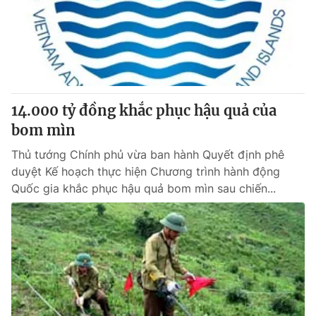
Tin tức
Kinh tế
Thế giới đó đây
Tài chính
Dữ liệu và đời sống
Câu chuyện quốc tế
Thị trường
14.000 tỷ đồng khắc phục hậu quả của
Truyền hình
Góc doanh nghiệp
bom mìn
Phim VTV
Giải trí
Thủ tướng Chính phủ vừa ban hành Quyết định phê
Hậu trường
duyệt Kế hoạch thực hiện Chương trình hành động
Điện ảnh
Quốc gia khắc phục hậu quả bom mìn sau chiến...
Đời sống
Nhân vật
Âm nhạc
Du lịch
Khán giả
Giáo dục
Sao
Làm đẹp
Giải sao mai
Tuyển sinh
Công nghệ
Chất lượng cuộc sống
Học trực tuyến
Hitech Công nghệ tương lai