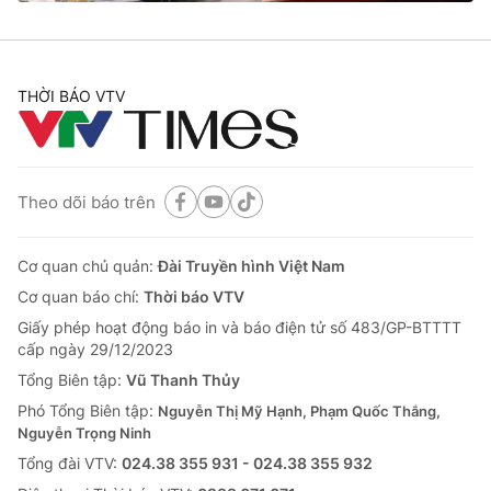
THỜI BÁO VTV
® Cấm sao chép dưới mọi hình thức nếu không có sự chấp
thuận bằng văn bản. Ghi rõ nguồn VTV.vn khi phát hành lại
thông tin từ website này.
Theo dõi báo trên
Cơ quan chủ quản:
Đài Truyền hình Việt Nam
Cơ quan báo chí:
Thời báo VTV
Giấy phép hoạt động báo in và báo điện tử số 483/GP-BTTTT
cấp ngày 29/12/2023
Tổng Biên tập:
Vũ Thanh Thủy
Phó Tổng Biên tập:
Nguyễn Thị Mỹ Hạnh, Phạm Quốc Thắng,
Nguyễn Trọng Ninh
Tổng đài VTV:
024.38 355 931 - 024.38 355 932