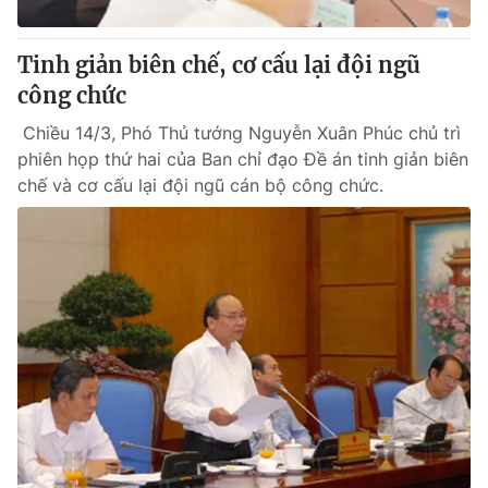
Cơ quan báo chí:
Thời báo VTV
Giấy phép hoạt động báo in và báo điện tử số 483/GP-BTTTT
Tinh giản biên chế, cơ cấu lại đội ngũ
cấp ngày 29/12/2023
công chức
Tổng Biên tập:
Vũ Thanh Thủy
Chiều 14/3, Phó Thủ tướng Nguyễn Xuân Phúc chủ trì
Phó Tổng Biên tập:
Nguyễn Thị Mỹ Hạnh, Phạm Quốc Thắng,
phiên họp thứ hai của Ban chỉ đạo Đề án tinh giản biên
Nguyễn Trọng Ninh
chế và cơ cấu lại đội ngũ cán bộ công chức.
Tổng đài VTV:
024.38 355 931 - 024.38 355 932
Ðiện thoại Thời báo VTV:
024.66 897 897
Email:
toasoan@vtv.vn
Liên hệ quảng cáo:
024-7300.7108