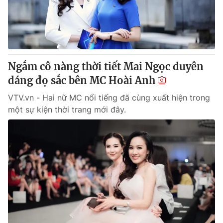
Giao lưu trực tuyến
Sản phẩm
Lịch phát sóng
Thị trường
Tư vấn
Ngắm cô nàng thời tiết Mai Ngọc duyên
Chuyên mục khác
dáng đọ sắc bên MC Hoài Anh
Emagazine
Podcast
VTV.vn - Hai nữ MC nổi tiếng đã cùng xuất hiện trong
một sự kiện thời trang mới đây.
Photo
Infographic
Video
Shorts video
VTV Money
VTV Thể thao
VTV Sức khoẻ
Bất động sản