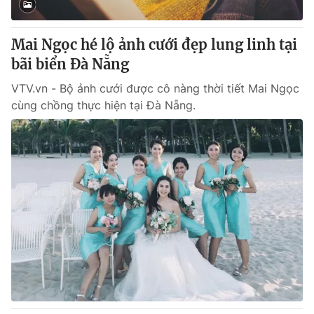
Giấy phép hoạt động báo in và báo điện tử số 483/GP-BTTTT
cấp ngày 29/12/2023
Mai Ngọc hé lộ ảnh cưới đẹp lung linh tại
Tổng Biên tập:
Vũ Thanh Thủy
bãi biển Đà Nẵng
Phó Tổng Biên tập:
Nguyễn Thị Mỹ Hạnh, Phạm Quốc Thắng,
Nguyễn Trọng Ninh
VTV.vn - Bộ ảnh cưới được cô nàng thời tiết Mai Ngọc
Tổng đài VTV:
024.38 355 931 - 024.38 355 932
cùng chồng thực hiện tại Đà Nẵng.
Ðiện thoại Thời báo VTV:
024.66 897 897
Email:
toasoan@vtv.vn
Liên hệ quảng cáo:
024-7300.7108