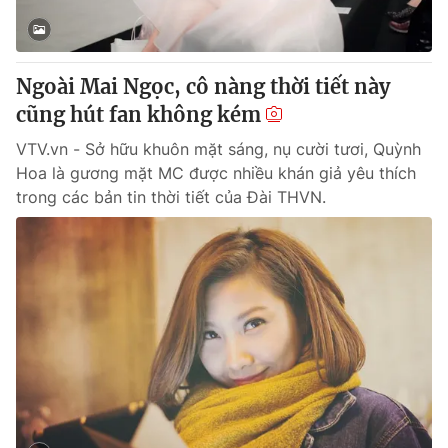
Thị trường 24h
Tấm lòng Việt
VTV4
Vươn mình bằng AI
Ngoài Mai Ngọc, cô nàng thời tiết này
cũng hút fan không kém
VTV9
VTV8
VTV.vn - Sở hữu khuôn mặt sáng, nụ cười tươi, Quỳnh
Hoa là gương mặt MC được nhiều khán giả yêu thích
Liên hệ tòa soạn
English
trong các bản tin thời tiết của Đài THVN.
THỜI BÁO VTV
Theo dõi báo trên
Cơ quan chủ quản:
Đài Truyền hình Việt Nam
Cơ quan báo chí:
Thời báo VTV