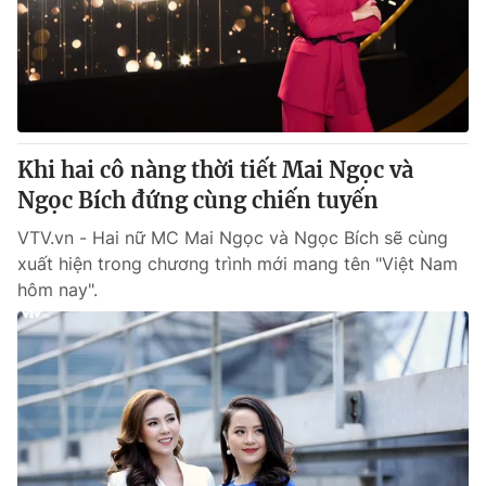
Tin tức
Kinh tế
Thế giới đó đây
Tài chính
Dữ liệu và đời sống
Câu chuyện quốc tế
Thị trường
Khi hai cô nàng thời tiết Mai Ngọc và
Truyền hình
Góc doanh nghiệp
Ngọc Bích đứng cùng chiến tuyến
Phim VTV
Giải trí
VTV.vn - Hai nữ MC Mai Ngọc và Ngọc Bích sẽ cùng
Hậu trường
xuất hiện trong chương trình mới mang tên "Việt Nam
Điện ảnh
hôm nay".
Đời sống
Nhân vật
Âm nhạc
Du lịch
Khán giả
Giáo dục
Sao
Làm đẹp
Giải sao mai
Tuyển sinh
Công nghệ
Chất lượng cuộc sống
Học trực tuyến
Hitech Công nghệ tương lai