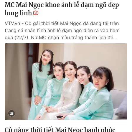
MC Mai Ngọc khoe ảnh lễ dạm ngõ đẹp
lung linh
® Cấm sao chép dưới mọi hình thức nếu không có sự chấp
thuận bằng văn bản. Ghi rõ nguồn VTV.vn khi phát hành lại
VTV.vn - Cô gái thời tiết Mai Ngọc đã đăng tải trên
thông tin từ website này.
trang cá nhân hình ảnh lễ dạm ngõ diễn ra vào hôm
qua (22/7). Nữ MC chọn màu trắng thanh lịch để...
Cô nàng thời tiết Mai Ngọc hạnh phúc