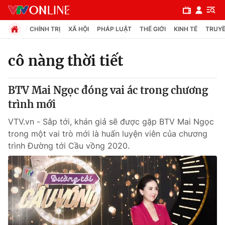
CHÍNH TRỊ
XÃ HỘI
PHÁP LUẬT
THẾ GIỚI
KINH TẾ
TRUYỀ
cô nàng thời tiết
Chuyên mục
BTV Mai Ngọc đóng vai ác trong chương
Chính trị
trình mới
VTV.vn - Sắp tới, khán giả sẽ được gặp BTV Mai Ngọc
Xã hội
trong một vai trò mới là huấn luyện viên của chương
trình Đường tới Cầu vồng 2020.
Pháp luật
Y tế
Thế giới