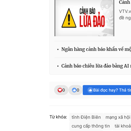
Cảnh 
VTV.v
đề ng
Ngân hàng cảnh báo khẩn về một
Cảnh báo chiêu lừa đảo bằng AI
0
0
Bài đọc hay? Thả t
Từ khóa:
tỉnh Điện Biên
mạng xã hội
cung cấp thông tin
tài kho