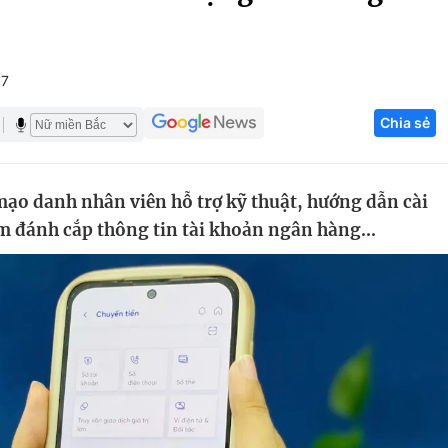
Góc ảnh
+7
Giáo dục
Công nghệ
Chia sẻ
Tuyển sinh
Hitech Công ng
Học trực tuyến
Sản phẩm
mạo danh nhân viên hỗ trợ kỹ thuật, hướng dẫn cài
g
Thị trường
m đánh cắp thông tin tài khoản ngân hàng...
Tư vấn