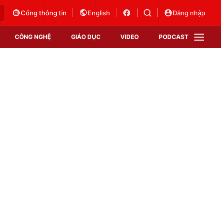
Cổng thông tin
English
Đăng nhập
CÔNG NGHỆ
GIÁO DỤC
VIDEO
PODCAST
VTV Money
VTV Thể thao
VTV Sức khoẻ
Bất động sản
Thị trường 24h
Tấm lòng Việt
Vươn mình bằng AI
VTV4
VTV8
VTV9
Lịch phát sóng
Giao lưu trực tuyến
Sự kiện