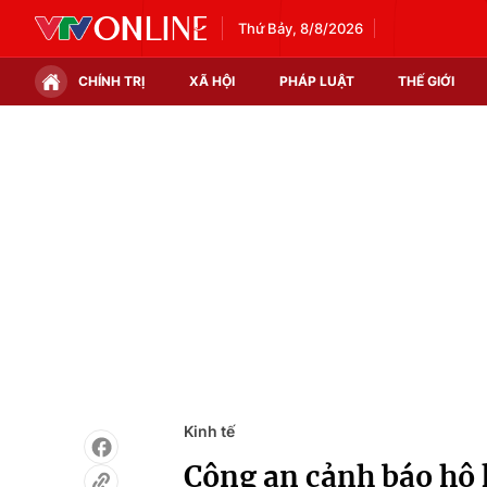
Thứ Bảy, 8/8/2026
CHÍNH TRỊ
XÃ HỘI
PHÁP LUẬT
THẾ GIỚI
Chính trị
Xã hội
Thế giới
Kinh tế
Tin tức
Tài chính
Thế giới đó đây
Thị trường
Câu chuyện quốc tế
Góc doanh nghiệp
Dữ liệu và đời sống
Kinh tế
Công an cảnh báo hộ 