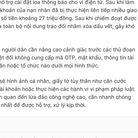
ỗ trợ cài đặt loa thông báo cho ví điện tử. Sau khi làm
khoản của nạn nhân đã bị thực hiện liên tiếp nhiều giao
g số tiền khoảng 27 triệu đồng. Sau khi chiếm đoạt được
a toàn bộ nội dung trao đổi nhằm xóa dấu vết, gây khó
 người dân cần nâng cao cảnh giác trước các thủ đoạn
ệt đối không cung cấp mã OTP, mật khẩu, thông tin tài
ân hoặc tổ chức nào dưới mọi hình thức.
sẻ hình ảnh cá nhân, giấy tờ tùy thân như căn cước
ài khoản hoặc thực hiện các hành vi vi phạm pháp luật.
iên quan đến lừa đảo công nghệ cao, cần nhanh chóng
hất để được hỗ trợ, xử lý kịp thời.