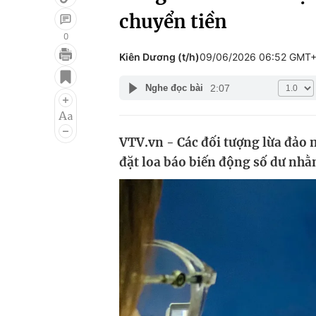
chuyển tiền
0
Kiên Dương (t/h)
09/06/2026 06:52 GMT
Giải trí
Đời sống
2:07
Nghe đọc bài
Điện ảnh
Du lịch
Âm nhạc
Làm đẹp
VTV.vn - Các đối tượng lừa đảo 
Sao
Chất lượng cuộc sốn
đặt loa báo biến động số dư nhằ