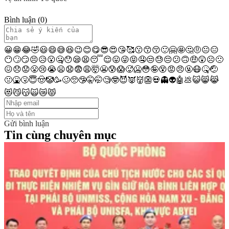
Bình luận
(
0
)
😀
😁
😂
🤣
😃
😄
😅
😆
😉
😊
😋
😎
😍
😘
🥰
😗
😙
😚
🙂
🤗
🤩
🤔
🤨
😐
😑
😶
🙄
😏
😣
😥
😮
🤐
😯
😪
😫
😴
😌
😛
😜
😝
🤤
😒
😓
😔
😕
🙃
🤑
😲
☹️
🙁
😖
😞
😟
😤
😢
😭
😦
😧
😨
😩
🤯
😬
😰
😱
🥵
🥶
😳
🤪
😵
😡
😠
🤬
😷
🤒
🤕
🤢
🤮
🤧
😇
🤠
🤡
🥳
🥴
🥺
🤥
🤫
🤭
🧐
🤓
😈
👿
👹
👺
💀
👻
👽
🤖
💩
😺
😸
😹
😻
😼
😽
🙀
😿
😾
Gửi bình luận
Tin cùng chuyên mục