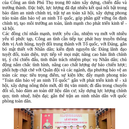
của Công an tỉnh Phú Thọ trong 80 năm xây dựng, chiến đấu và
trưởng thành. Đặc biệt, lực lượng đã đạt nhiều kết quả nổi bật trong
bảo đảm an ninh chính trị, trật tự an toàn xã hội, xây dựng phong
trào toàn dân bảo vệ an ninh Tổ quốc, góp phần giữ vững ổn định
chính trị, tạo môi trường an toàn, lành mạnh cho phát triển kinh tế -
xã hội.
Các đồng chí nhấn mạnh, trước yêu cầu, nhiệm vụ mới với nhiều
yếu tố phức tạp, Công an tỉnh cần tiếp tục phát huy truyền thống
đơn vị Anh hùng, tuyệt đối trung thành với Tổ quốc, với Đảng, gắn
bó mật thiết với Nhân dân; kiên định nguyên tắc Đảng lãnh đạo
tuyệt đối, toàn diện, trực tiếp về mọi mặt; nâng cao bản lĩnh chính
trị, ý chí chiến đấu, tinh thần trách nhiệm phục vụ Nhân dân; chủ
động nắm chắc tình hình, nâng cao chất lượng dự báo chiến lược;
phối hợp chặt chẽ với Quân đội và các ngành, địa phương bảo vệ an
toàn các mục tiêu trọng điểm, sự kiện lớn; đẩy mạnh phong trào
"Toàn dân bảo vệ an ninh Tổ quốc" gắn với phát triển kinh tế - xã
hội, xây dựng nông thôn mới, đô thị văn minh; đi đầu trong chuyển
đổi số, bảo đảm an toàn dữ liệu dân cư; xây dựng lực lượng chính
quy, tinh nhuệ, hiện đại; gắn thế trận an ninh nhân dân với quốc
phòng toàn dân.