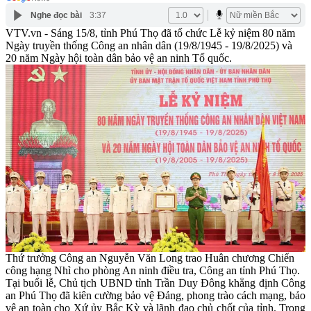
Nghe đọc bài
3:37
VTV.vn - Sáng 15/8, tỉnh Phú Thọ đã tổ chức Lễ kỷ niệm 80 năm
Ngày truyền thống Công an nhân dân (19/8/1945 - 19/8/2025) và
20 năm Ngày hội toàn dân bảo vệ an ninh Tổ quốc.
Thứ trưởng Công an Nguyễn Văn Long trao Huân chương Chiến
công hạng Nhì cho phòng An ninh điều tra, Công an tỉnh Phú Thọ.
Tại buổi lễ, Chủ tịch UBND tỉnh Trần Duy Đông khẳng định Công
an Phú Thọ đã kiên cường bảo vệ Đảng, phong trào cách mạng, bảo
vệ an toàn cho Xứ ủy Bắc Kỳ và lãnh đạo chủ chốt của tỉnh. Trong