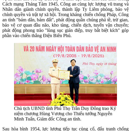
Cách mạng Tháng Tám 1945, Công an cùng lực lượng vũ trang và
Nhân dân giành chính quyền, thành lập Ty Liêm phóng, bảo vệ
chính quyền và trật tự xã hội. Trong kháng chiến chống Pháp, Công
an tỉnh "bám dân, bám đất", phát động quần chúng phá tề, trừ gian,
bảo vệ cơ quan đầu não, kho tàng, chiến dịch, tuyến vận chuyển;
phát động phong trào "lùng sục gián điệp, truy bắt biệt kích" góp
phần vào chiến thắng Điện Biên Phủ.
Chủ tịch UBND tỉnh Phú Thọ Trần Duy Đông trao Kỷ
niệm chương Hùng Vương cho Thiếu tướng Nguyễn
Minh Tuấn, Giám đốc Công an tỉnh.
Sau hòa bình 1954, lực lượng tiếp tục củng cố, đấu tranh chống