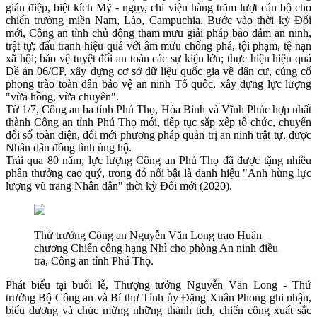
gián điệp, biệt kích Mỹ - ngụy, chi viện hàng trăm lượt cán bộ cho
chiến trường miền Nam, Lào, Campuchia. Bước vào thời kỳ Đổi
mới, Công an tỉnh chủ động tham mưu giải pháp bảo đảm an ninh,
trật tự; đấu tranh hiệu quả với âm mưu chống phá, tội phạm, tệ nạn
xã hội; bảo vệ tuyệt đối an toàn các sự kiện lớn; thực hiện hiệu quả
Đề án 06/CP, xây dựng cơ sở dữ liệu quốc gia về dân cư, củng cố
phong trào toàn dân bảo vệ an ninh Tổ quốc, xây dựng lực lượng
"vừa hồng, vừa chuyên".
Từ 1/7, Công an ba tỉnh Phú Thọ, Hòa Bình và Vĩnh Phúc hợp nhất
thành Công an tỉnh Phú Thọ mới, tiếp tục sắp xếp tổ chức, chuyển
đổi số toàn diện, đổi mới phương pháp quản trị an ninh trật tự, được
Nhân dân đồng tình ủng hộ.
Trải qua 80 năm, lực lượng Công an Phú Thọ đã được tặng nhiều
phần thưởng cao quý, trong đó nổi bật là danh hiệu "Anh hùng lực
lượng vũ trang Nhân dân" thời kỳ Đổi mới (2020).
Thứ trưởng Công an Nguyễn Văn Long trao Huân
chương Chiến công hạng Nhì cho phòng An ninh điều
tra, Công an tỉnh Phú Thọ.
Phát biểu tại buổi lễ, Thượng tướng Nguyễn Văn Long - Thứ
trưởng Bộ Công an và Bí thư Tỉnh ủy Đặng Xuân Phong ghi nhận,
biểu dương và chúc mừng những thành tích, chiến công xuất sắc