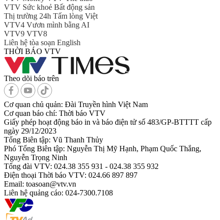
VTV Sức khoẻ
Bất động sản
Thị trường 24h
Tấm lòng Việt
VTV4
Vươn mình bằng AI
VTV9
VTV8
Liên hệ tòa soạn
English
THỜI BÁO VTV
Theo dõi báo trên
Cơ quan chủ quản:
Đài Truyền hình Việt Nam
Cơ quan báo chí:
Thời báo VTV
Giấy phép hoạt động báo in và báo điện tử số 483/GP-BTTTT cấp
ngày 29/12/2023
Tổng Biên tập:
Vũ Thanh Thủy
Phó Tổng Biên tập:
Nguyễn Thị Mỹ Hạnh, Phạm Quốc Thắng,
Nguyễn Trọng Ninh
Tổng đài VTV:
024.38 355 931 - 024.38 355 932
Ðiện thoại Thời báo VTV:
024.66 897 897
Email:
toasoan@vtv.vn
Liên hệ quảng cáo:
024-7300.7108