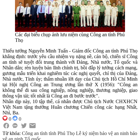
Các đại biểu chụp ảnh lưu niệm cùng Công an tỉnh Phú
Thọ
Thiếu tướng Nguyễn Minh Tuấn - Giám đốc Công an tỉnh Phú Thọ
khẳng định: trước yêu cầu nhiệm vụ nặng nề, cán bộ, chiến sĩ Công
an tỉnh sẽ tuyệt đối trung thành với Đảng, Nhà nước, Tổ quốc và
Nhân dân; rèn luyện bản lĩnh chính trị, bồi đắp lý tưởng cách mạng,
gương mẫu triển khai nghiêm túc các nghị quyết, chỉ thị của Đảng,
Nhà nước, Tỉnh ủy; thấm nhuần lời dạy của Chủ tịch Hồ Chí Minh
tại Hội nghị Công an Trung ương lần thứ X (1956): "Công an
không thể đi sau công nghiệp, nông nghiệp, thương nghiệp, giao
thông vận tải; tốt nhất là Công an đi bước trước".
Nhân dịp này, 10 tập thể, cá nhân được Chủ tịch Nước CHXHCN
Việt Nam tặng thưởng Huân chương Chiến công các hạng Nhất,
Nhì, Ba.
0
0
Từ khóa:
Công an tỉnh
tỉnh Phú Thọ
Lễ kỷ niệm
bảo vệ an ninh
bảo
vệ an ninh Tổ quốc