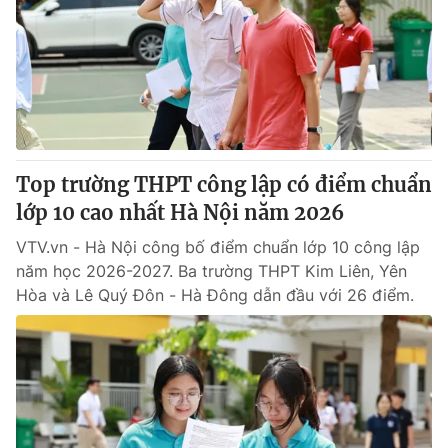
Tin tức
Kinh tế
Thế giới đó đây
Tài chính
Dữ liệu và đời sống
Câu chuyện quốc tế
Thị trường
Truyền hình
Góc doanh nghiệp
Top trường THPT công lập có điểm chuẩn
Phim VTV
lớp 10 cao nhất Hà Nội năm 2026
Giải trí
Hậu trường
VTV.vn - Hà Nội công bố điểm chuẩn lớp 10 công lập
Điện ảnh
năm học 2026-2027. Ba trường THPT Kim Liên, Yên
Đời sống
Nhân vật
Hòa và Lê Quý Đôn - Hà Đông dẫn đầu với 26 điểm.
Âm nhạc
Du lịch
Khán giả
Giáo dục
Sao
Làm đẹp
Giải sao mai
Tuyển sinh
Công nghệ
Chất lượng cuộc sống
Học trực tuyến
Hitech Công nghệ tương lai