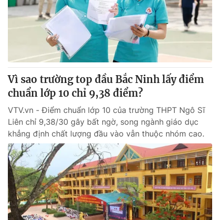
Giao lưu trực tuyến
Sản phẩm
Lịch phát sóng
Thị trường
Tư vấn
Chuyên mục khác
Vì sao trường top đầu Bắc Ninh lấy điểm
Emagazine
Podcast
chuẩn lớp 10 chỉ 9,38 điểm?
VTV.vn - Điểm chuẩn lớp 10 của trường THPT Ngô Sĩ
Photo
Infographic
Liên chỉ 9,38/30 gây bất ngờ, song ngành giáo dục
khẳng định chất lượng đầu vào vẫn thuộc nhóm cao.
Video
Shorts video
VTV Money
VTV Thể thao
VTV Sức khoẻ
Bất động sản