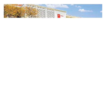
Tin mới
Video
Live
Emagazine
Trang chủ
Chiều nay (22/8), nhiều trường công bố
điểm chuẩn đại học 2025
VTV.vn - Gần 860.000 thí sinh trên cả nước bắt đầu có
thể tra cứu điểm chuẩn đại học, cao đẳng năm 2025,
sau khi hệ thống lọc ảo của Bộ GD&ĐT hoàn tất 10...