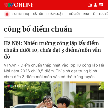
CHÍNH TRỊ
XÃ HỘI
PHÁP LUẬT
THẾ GIỚI
KINH TẾ
TRUYỀ
công bố điểm chuẩn
Chuyên mục
Hà Nội: Nhiều trường công lập lấy điểm
Chính trị
chuẩn dưới 10, chưa đạt 3 điểm/môn vẫn
đỗ
Xã hội
VTV.vn - Điểm chuẩn thấp nhất vào lớp 10 công lập Hà
Nội năm 2026 chỉ 8,5 điểm. Thí sinh đạt trung bình
Pháp luật
chưa đến 3 điểm mỗi môn vẫn có thể trúng tuyển.
Y tế
Thế giới