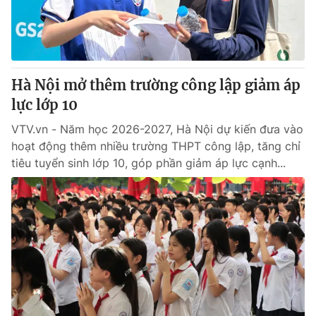
® Cấm sao chép dưới mọi hình thức nếu không có sự chấp
thuận bằng văn bản. Ghi rõ nguồn VTV.vn khi phát hành lại
thông tin từ website này.
Hà Nội mở thêm trường công lập giảm áp
lực lớp 10
VTV.vn - Năm học 2026-2027, Hà Nội dự kiến đưa vào
hoạt động thêm nhiều trường THPT công lập, tăng chỉ
tiêu tuyển sinh lớp 10, góp phần giảm áp lực cạnh...