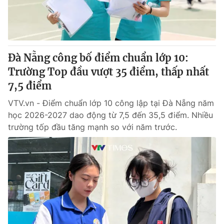
Giấy phép hoạt động báo in và báo điện tử số 483/GP-BTTTT
cấp ngày 29/12/2023
Tổng Biên tập:
Vũ Thanh Thủy
Phó Tổng Biên tập:
Nguyễn Thị Mỹ Hạnh, Phạm Quốc Thắng,
Đà Nẵng công bố điểm chuẩn lớp 10:
Nguyễn Trọng Ninh
Tổng đài VTV:
Trường Top đầu vượt 35 điểm, thấp nhất
024.38 355 931 - 024.38 355 932
Ðiện thoại Thời báo VTV:
7,5 điểm
024.66 897 897
Email:
toasoan@vtv.vn
VTV.vn - Điểm chuẩn lớp 10 công lập tại Đà Nẵng năm
Liên hệ quảng cáo:
024-7300.7108
học 2026-2027 dao động từ 7,5 đến 35,5 điểm. Nhiều
trường tốp đầu tăng mạnh so với năm trước.