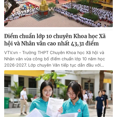
Thị trường 24h
Tấm lòng Việt
VTV4
Vươn mình bằng AI
VTV9
VTV8
Điểm chuẩn lớp 10 chuyên Khoa học Xã
hội và Nhân văn cao nhất 43,31 điểm
Liên hệ tòa soạn
English
VTV.vn - Trường THPT Chuyên Khoa học Xã hội và
Nhân văn vừa công bố điểm chuẩn lớp 10 năm học
2026-2027. Lớp chuyên Văn tiếp tục dẫn đầu với...
THỜI BÁO VTV
Theo dõi báo trên
Cơ quan chủ quản:
Đài Truyền hình Việt Nam
Cơ quan báo chí:
Thời báo VTV