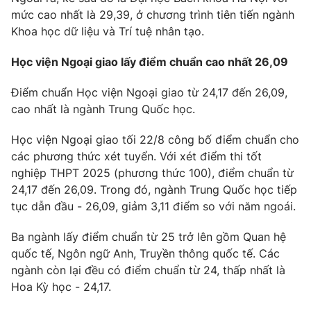
mức cao nhất là 29,39, ở chương trình tiên tiến ngành
Photo
Infographic
Khoa học dữ liệu và Trí tuệ nhân tạo.
Học viện Ngoại giao lấy điểm chuẩn cao nhất 26,09
Video
Shorts video
Điểm chuẩn Học viện Ngoại giao từ 24,17 đến 26,09,
VTV Money
VTV Thể thao
cao nhất là ngành Trung Quốc học.
Học viện Ngoại giao tối 22/8 công bố điểm chuẩn cho
VTV Sức khoẻ
Bất động sản
các phương thức xét tuyển. Với xét điểm thi tốt
nghiệp THPT 2025 (phương thức 100), điểm chuẩn từ
Thị trường 24h
Tấm lòng Việt
24,17 đến 26,09. Trong đó, ngành Trung Quốc học tiếp
tục dẫn đầu - 26,09, giảm 3,11 điểm so với năm ngoái.
VTV4
Vươn mình bằng AI
Ba ngành lấy điểm chuẩn từ 25 trở lên gồm Quan hệ
quốc tế, Ngôn ngữ Anh, Truyền thông quốc tế. Các
VTV9
VTV8
ngành còn lại đều có điểm chuẩn từ 24, thấp nhất là
Hoa Kỳ học - 24,17.
Liên hệ tòa soạn
English