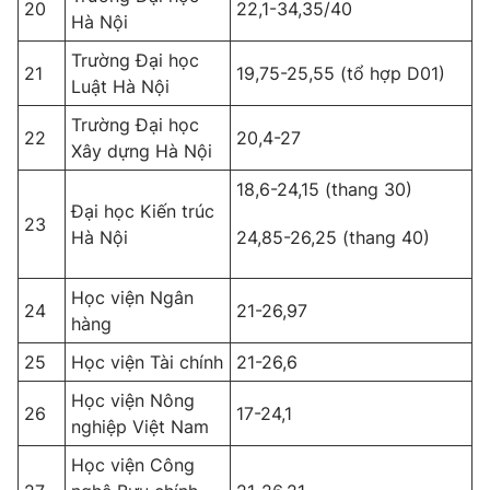
20
22,1-34,35/40
Hà Nội
Trường Đại học
21
19,75-25,55 (tổ hợp D01)
Luật Hà Nội
Trường Đại học
22
20,4-27
Xây dựng Hà Nội
18,6-24,15 (thang 30)
Đại học Kiến trúc
23
Hà Nội
24,85-26,25 (thang 40)
Học viện Ngân
24
21-26,97
hàng
25
Học viện Tài chính
21-26,6
Học viện Nông
26
17-24,1
nghiệp Việt Nam
Học viện Công