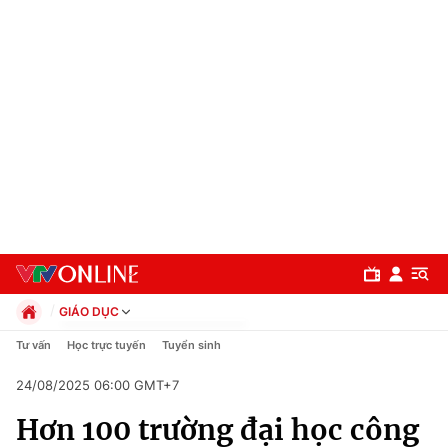
GIÁO DỤC
Chính trị
Tư vấn
Học trực tuyến
Tuyển sinh
Xã hội
24/08/2025 06:00 GMT+7
Pháp luật
Chuyên mục
Kinh tế
Hơn 100 trường đại học công
Thể thao