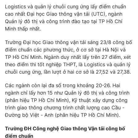
Email:
toasoan@vtv.vn
Logistics và quản lý chuỗi cung ứng lấy điểm chuẩn
Liên hệ quảng cáo:
024-7300.7108
cao nhất Đại học Giao thông vận tải (UTC), ngành
Quản lý đô thị và công trình đào tạo tại TP Hồ Chí
Minh thấp nhất.
Trường Đại học Giao thông vận tải sáng 23/8 công bố
điểm chuẩn các phương thức, ở cơ sở tại Hà Nội và
TP Hồ Chí Minh. Ngành duy nhất lấy trên 27 điểm, xét
theo điểm thi tốt nghiệp THPT, là Logistics và quản lý
chuỗi cung ứng, lần lượt ở hai cơ sở là 27,52 và 27,38.
Các ngành còn lại đa số trong khoảng 20-26. Hai
ngành chỉ lấy hơn 15 như Quản lý đô thị và công trình
® Cấm sao chép dưới mọi hình thức nếu không có sự chấp
(phân hiệu TP Hồ Chí Minh), Kỹ thuật xây dựng công
thuận bằng văn bản. Ghi rõ nguồn VTV.vn khi phát hành lại
trình giao thông chương trình chất lượng cao Cầu -
thông tin từ website này.
Đường bộ Việt - Anh (phân hiệu TP Hồ Chí Minh).
Trường ĐH Công nghệ Giao thông Vận tải công bố
điểm chuẩn