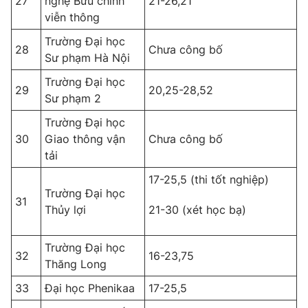
27
nghệ Bưu chính
21-26,21
viễn thông
Trường Đại học
28
Chưa công bố
Sư phạm Hà Nội
Trường Đại học
29
20,25-28,52
Sư phạm 2
Trường Đại học
30
Giao thông vận
Chưa công bố
tải
17-25,5 (thi tốt nghiệp)
Trường Đại học
31
Thủy lợi
21-30 (xét học bạ)
Trường Đại học
32
16-23,75
Thăng Long
33
Đại học Phenikaa
17-25,5