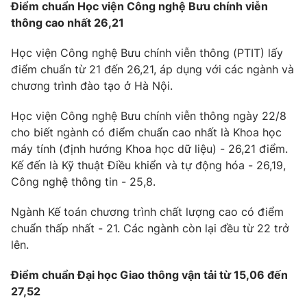
Điểm chuẩn Học viện Công nghệ Bưu chính viễn
thông cao nhất 26,21
Học viện Công nghệ Bưu chính viễn thông (PTIT) lấy
THỜI BÁO VTV
điểm chuẩn từ 21 đến 26,21, áp dụng với các ngành và
chương trình đào tạo ở Hà Nội.
Theo dõi báo trên
Học viện Công nghệ Bưu chính viễn thông ngày 22/8
cho biết ngành có điểm chuẩn cao nhất là Khoa học
Cơ quan chủ quản:
Đài Truyền hình Việt Nam
máy tính (định hướng Khoa học dữ liệu) - 26,21 điểm.
Kế đến là Kỹ thuật Điều khiển và tự động hóa - 26,19,
Cơ quan báo chí:
Thời báo VTV
Công nghệ thông tin - 25,8.
Giấy phép hoạt động báo in và báo điện tử số 483/GP-BTTTT
cấp ngày 29/12/2023
Ngành Kế toán chương trình chất lượng cao có điểm
Tổng Biên tập:
Vũ Thanh Thủy
chuẩn thấp nhất - 21. Các ngành còn lại đều từ 22 trở
Phó Tổng Biên tập:
Nguyễn Thị Mỹ Hạnh, Phạm Quốc Thắng,
lên.
Nguyễn Trọng Ninh
Tổng đài VTV:
024.38 355 931 - 024.38 355 932
Điểm chuẩn Đại học Giao thông vận tải từ 15,06 đến
Ðiện thoại Thời báo VTV:
024.66 897 897
27,52