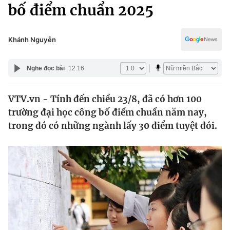
Chính trị
bố điểm chuẩn 2025
Truyền hình
Văn hóa - Giải trí
Xã hội
Y tế
Khánh Nguyễn
Đời sống
Pháp luật
Công nghệ
Nghe đọc bài
12:16
Giáo dục
Y tế
VTV.vn - Tính đến chiều 23/8, đã có hơn 100
trường đại học công bố điểm chuẩn năm nay,
Thế giới
trong đó có những ngành lấy 30 điểm tuyệt đói.
Tin tức
Kinh tế
Thế giới đó đây
Tài chính
Dữ liệu và đời sống
Câu chuyện quốc tế
Thị trường
Truyền hình
Góc doanh nghiệp