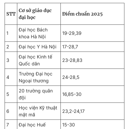
Cơ sở giáo dục
STT
Điểm chuẩn 2025
đại học
Đại học Bách
1
19-29,39
khoa Hà Nội
2
Đại học Y Hà Nội
17-28,7
Đại học Kinh tế
3
23-28,83
Quốc dân
Trường Đại học
4
24-28,5
Ngoại thương
20 trường quân
5
16,85-30
đội
Học viện Kỹ thuật
6
23,2-24,17
mật mã
7
Đại học Huế
15-30