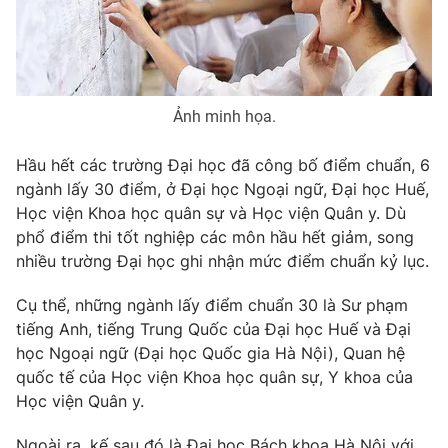
Phim VTV
Giải trí
Hậu trường
Điện ảnh
Đời sống
Nhân vật
Âm nhạc
Ảnh minh họa.
Du lịch
Khán giả
Giáo dục
Sao
Làm đẹp
Giải sao mai
Hầu hết các trường Đại học đã công bố điểm chuẩn, 6
Tuyển sinh
ngành lấy 30 điểm, ở Đại học Ngoại ngữ, Đại học Huế,
Công nghệ
Chất lượng cuộc sống
Học viện Khoa học quân sự và Học viện Quân y. Dù
Học trực tuyến
Hitech Công nghệ tương lai
phổ điểm thi tốt nghiệp các môn hầu hết giảm, song
Giao lưu trực tuyến
nhiều trường Đại học ghi nhận mức điểm chuẩn kỷ lục.
Sản phẩm
Cụ thể, những ngành lấy điểm chuẩn 30 là Sư phạm
Lịch phát sóng
Thị trường
tiếng Anh, tiếng Trung Quốc của Đại học Huế và Đại
học Ngoại ngữ (Đại học Quốc gia Hà Nội), Quan hệ
Tư vấn
quốc tế của Học viện Khoa học quân sự, Y khoa của
Chuyên mục khác
Học viện Quân y.
Emagazine
Podcast
Ngoài ra, kế sau đó là Đại học Bách khoa Hà Nội với