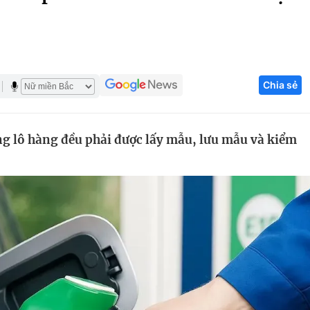
Góc ảnh
Giáo dục
Công nghệ
Chia sẻ
Tuyển sinh
Hitech Công ng
Học trực tuyến
Sản phẩm
ng lô hàng đều phải được lấy mẫu, lưu mẫu và kiểm
g
Thị trường
Tư vấn