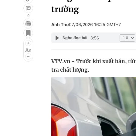
trường
0
Anh Thơ
07/06/2026 16:25 GMT+7
Giải trí
Đời sống
3:56
Nghe đọc bài
Điện ảnh
Du lịch
Âm nhạc
Làm đẹp
VTV.vn - Trước khi xuất bán, từ
Sao
Chất lượng cuộc sốn
tra chất lượng.