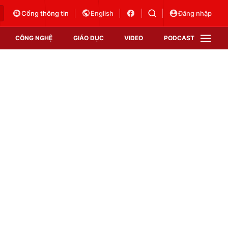
Cổng thông tin
English
Đăng nhập
CÔNG NGHỆ
GIÁO DỤC
VIDEO
PODCAST
VTV Money
VTV Thể thao
VTV Sức khoẻ
Bất động sản
Thị trường 24h
Tấm lòng Việt
Vươn mình bằng AI
VTV4
VTV8
VTV9
Lịch phát sóng
Giao lưu trực tuyến
Sự kiện