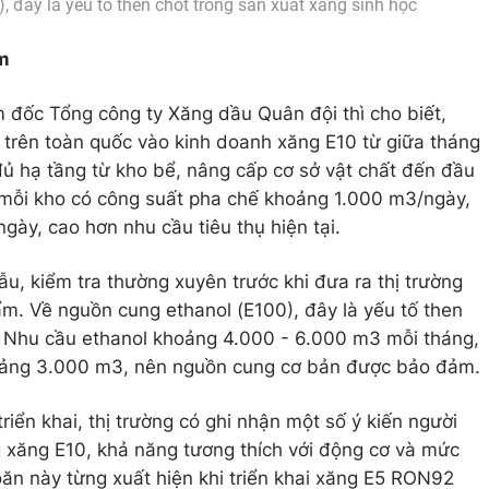
 đây là yếu tố then chốt trong sản xuất xăng sinh học
m
 đốc Tổng công ty Xăng dầu Quân đội thì cho biết,
 trên toàn quốc vào kinh doanh xăng E10 từ giữa tháng
ủ hạ tầng từ kho bể, nâng cấp cơ sở vật chất đến đầu
, mỗi kho có công suất pha chế khoảng 1.000 m3/ngày,
ày, cao hơn nhu cầu tiêu thụ hiện tại.
u, kiểm tra thường xuyên trước khi đưa ra thị trường
. Về nguồn cung ethanol (E100), đây là yếu tố then
. Nhu cầu ethanol khoảng 4.000 - 6.000 m3 mỗi tháng,
hoảng 3.000 m3, nên nguồn cung cơ bản được bảo đảm.
triển khai, thị trường có ghi nhận một số ý kiến người
g xăng E10, khả năng tương thích với động cơ và mức
oăn này từng xuất hiện khi triển khai xăng E5 RON92