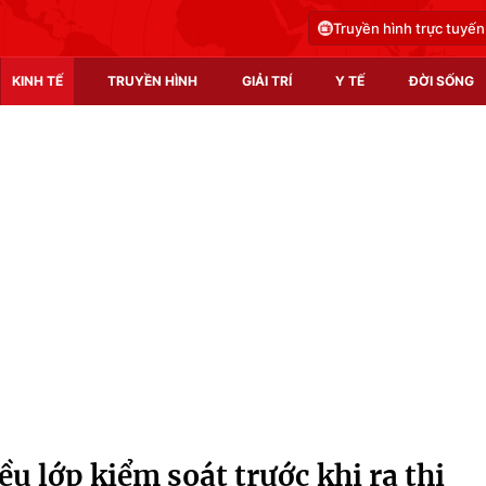
Truyền hình trực tuyến
KINH TẾ
TRUYỀN HÌNH
GIẢI TRÍ
Y TẾ
ĐỜI SỐNG
Pháp luật
Y tế
Truyền hình
Multimedia
Phim VTV
Video
Hậu trường
Shorts video
Nhân vật
Podcast
Khán giả
EMagazine
Giải sao mai
Photo
ều lớp kiểm soát trước khi ra thị
Infographic