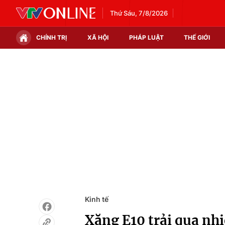
Thứ Sáu, 7/8/2026
CHÍNH TRỊ
XÃ HỘI
PHÁP LUẬT
THẾ GIỚI
Chính trị
Xã hội
Thế giới
Kinh tế
Tin tức
Tài chính
Thế giới đó đây
Thị trường
Câu chuyện quốc tế
Góc doanh nghiệp
Dữ liệu và đời sống
Kinh tế
Xăng E10 trải qua nhi