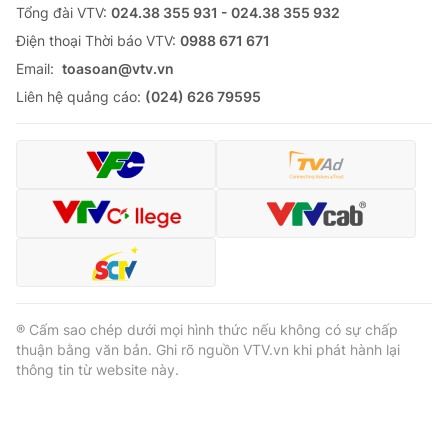
Tổng đài VTV:
024.38 355 931 - 024.38 355 932
Ðiện thoại Thời báo VTV:
0988 671 671
Email:
toasoan@vtv.vn
Liên hệ quảng cáo:
(024) 626 79595
® Cấm sao chép dưới mọi hình thức nếu không có sự chấp
thuận bằng văn bản. Ghi rõ nguồn VTV.vn khi phát hành lại
thông tin từ website này.