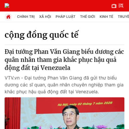
CHÍNH TRỊ
XÃ HỘI
PHÁP LUẬT
THẾ GIỚI
KINH TẾ
TRUYỀ
cộng đồng quốc tế
Chuyên mục
Đại tướng Phan Văn Giang biểu dương các
Chính trị
quân nhân tham gia khắc phục hậu quả
động đất tại Venezuela
Xã hội
VTV.vn - Đại tướng Phan Văn Giang đã gửi thư biểu
dương các sĩ quan, quân nhân chuyên nghiệp tham gia
Pháp luật
khắc phục hậu quả động đất tại Venezuela.
Y tế
Thế giới