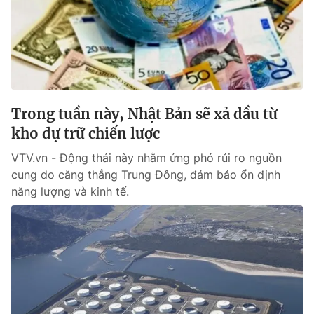
Thị trường 24h
Tấm lòng Việt
VTV4
Vươn mình bằng AI
VTV9
VTV8
Trong tuần này, Nhật Bản sẽ xả dầu từ
Liên hệ tòa soạn
English
kho dự trữ chiến lược
VTV.vn - Động thái này nhằm ứng phó rủi ro nguồn
cung do căng thẳng Trung Đông, đảm bảo ổn định
năng lượng và kinh tế.
THỜI BÁO VTV
Theo dõi báo trên
Cơ quan chủ quản:
Đài Truyền hình Việt Nam
Cơ quan báo chí:
Thời báo VTV