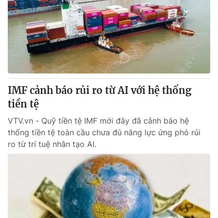
Giao lưu trực tuyến
Sản phẩm
Lịch phát sóng
Thị trường
Tư vấn
Chuyên mục khác
Emagazine
Podcast
IMF cảnh báo rủi ro từ AI với hệ thống
tiền tệ
Photo
Infographic
VTV.vn - Quỹ tiền tệ IMF mới đây đã cảnh báo hệ
thống tiền tệ toàn cầu chưa đủ năng lực ứng phó rủi
Video
Shorts video
ro từ trí tuệ nhân tạo AI.
VTV Money
VTV Thể thao
VTV Sức khoẻ
Bất động sản