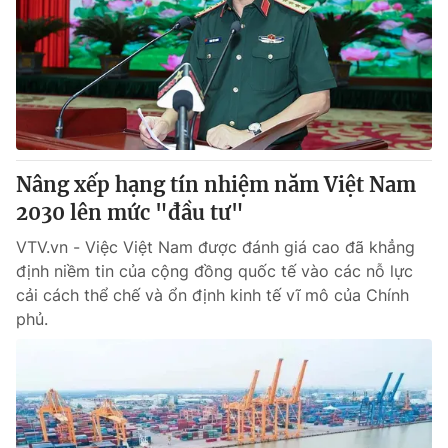
Tin tức
Kinh tế
Thế giới đó đây
Tài chính
Dữ liệu và đời sống
Câu chuyện quốc tế
Thị trường
Truyền hình
Góc doanh nghiệp
Nâng xếp hạng tín nhiệm năm Việt Nam
Phim VTV
2030 lên mức "đầu tư"
Giải trí
Hậu trường
VTV.vn - Việc Việt Nam được đánh giá cao đã khẳng
Điện ảnh
định niềm tin của cộng đồng quốc tế vào các nỗ lực
Đời sống
Nhân vật
cải cách thể chế và ổn định kinh tế vĩ mô của Chính
Âm nhạc
Du lịch
Khán giả
phủ.
Giáo dục
Sao
Làm đẹp
Giải sao mai
Tuyển sinh
Công nghệ
Chất lượng cuộc sống
Học trực tuyến
Hitech Công nghệ tương lai