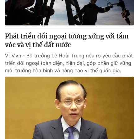
® Cấm sao chép dưới mọi hình thức nếu không có sự chấp
thuận bằng văn bản. Ghi rõ nguồn VTV.vn khi phát hành lại
thông tin từ website này.
Phát triển đối ngoại tương xứng với tầm
vóc và vị thế đất nước
VTV.vn - Bộ trưởng Lê Hoài Trung nêu rõ yêu cầu phát
triển đối ngoại toàn diện, hiện đại, góp phần giữ vững
môi trường hòa bình và nâng cao vị thế quốc gia.