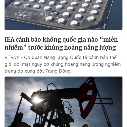
Giấy phép hoạt động báo in và báo điện tử số 483/GP-BTTTT
cấp ngày 29/12/2023
Tổng Biên tập:
Vũ Thanh Thủy
Phó Tổng Biên tập:
Nguyễn Thị Mỹ Hạnh, Phạm Quốc Thắng,
Nguyễn Trọng Ninh
IEA cảnh báo không quốc gia nào “miễn
Tổng đài VTV:
024.38 355 931 - 024.38 355 932
nhiễm” trước khủng hoảng năng lượng
Ðiện thoại Thời báo VTV:
024.66 897 897
Email:
toasoan@vtv.vn
VTV.vn - Cơ quan Năng lượng Quốc tế cảnh báo thế
Liên hệ quảng cáo:
024-7300.7108
giới đối mặt nguy cơ khủng hoảng năng lượng nghiêm
trọng do xung đột Trung Đông.