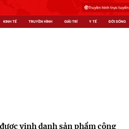
Truyền hình trực tuyến
KINH TẾ
TRUYỀN HÌNH
GIẢI TRÍ
Y TẾ
ĐỜI SỐNG
Pháp luật
Y tế
Truyền hình
Multimedia
Phim VTV
Video
Hậu trường
Shorts video
Nhân vật
Podcast
Khán giả
EMagazine
Giải sao mai
Photo
 được vinh danh sản phẩm công
Infographic