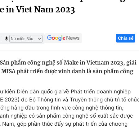
e in Viet Nam 2023
Góc ảnh
Giáo dục
Công nghệ
Chia sẻ
Tuyển sinh
Hitech Công ng
Học trực tuyến
Sản phẩm
g Sản phẩm công nghệ số Make in Vietnam 2023, giải
g
Thị trường
MISA phát triển được vinh danh là sản phẩm công
Tư vấn
sự kiện Diễn đàn quốc gia về Phát triển doanh nghiệp
 2023) do Bộ Thông tin và Truyền thông chủ trì tổ chứ
hưởng hàng đầu trong lĩnh vực công nghệ thông tin,
doanh nghiệp có sản phẩm công nghệ số xuất sắc được
iệt Nam, góp phần thúc đẩy sự phát triển của chương