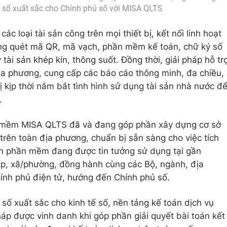
số xuất sắc cho Chính phủ số với MISA QLTS
c loại tài sản công trên mọi thiết bị, kết nối linh hoạt
ng quét mã QR, mã vạch, phần mềm kế toán, chữ ký số
ý tài sản khép kín, thông suốt. Đồng thời, giải pháp hỗ tr
địa phương, cung cấp các báo cáo thông minh, đa chiều,
vị kịp thời nắm bắt tình hình sử dụng tài sản nhà nước đ
.
ần mềm MISA QLTS đã và đang góp phần xây dựng cơ sở
 trên toàn địa phương, chuẩn bị sẵn sàng cho việc tích
iện phần mềm đang được tin tưởng sử dụng tại gần
ệp, xã/phường, đồng hành cùng các Bộ, ngành, địa
hính phủ điện tử, hướng đến Chính phủ số.
ố xuất sắc cho kinh tế số, nền tảng kế toán dịch vụ
áp được vinh danh khi góp phần giải quyết bài toán kết