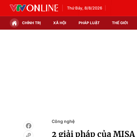
Thứ Bảy, 8/8/2026
CHÍNH TRỊ
XÃ HỘI
PHÁP LUẬT
THẾ GIỚI
Chính trị
Xã hội
Thế giới
Kinh tế
Tin tức
Tài chính
Thế giới đó đây
Thị trường
Câu chuyện quốc tế
Góc doanh nghiệp
Dữ liệu và đời sống
Công nghệ
2 giải pháp của MISA