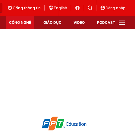
Cổng thông tin
English
Đăng nhập
CÔNG NGHỆ
GIÁO DỤC
VIDEO
PODCAST
VTV Money
VTV Thể thao
VTV Sức khoẻ
Bất động sản
Thị trường 24h
Tấm lòng Việt
Vươn mình bằng AI
VTV4
VTV8
VTV9
Lịch phát sóng
Giao lưu trực tuyến
Sự kiện