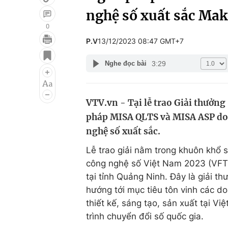
nghệ số xuất sắc Mak
0
P.V
13/12/2023 08:47 GMT+7
Giải trí
Đời sống
3:29
Nghe đọc bài
Điện ảnh
Du lịch
Âm nhạc
Làm đẹp
VTV.vn - Tại lễ trao Giải thưởn
Sao
Chất lượng cuộc sốn
pháp MISA QLTS và MISA ASP do 
nghệ số xuất sắc.
Lễ trao giải nằm trong khuôn khổ 
công nghệ số Việt Nam 2023 (VFTE
tại tỉnh Quảng Ninh. Đây là giải t
hướng tới mục tiêu tôn vinh các 
thiết kế, sáng tạo, sản xuất tại V
trình chuyển đổi số quốc gia.