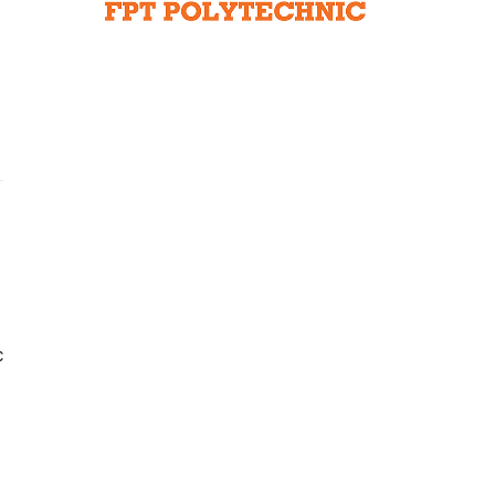
Liên hệ toà soạn
hệ tương lai
c