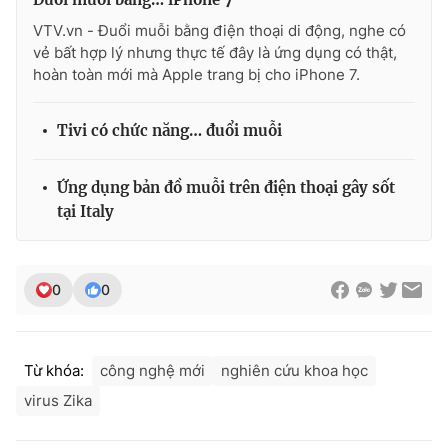
VTV.vn - Đuổi muỗi bằng điện thoại di động, nghe có
vẻ bất hợp lý nhưng thực tế đây là ứng dụng có thật,
hoàn toàn mới mà Apple trang bị cho iPhone 7.
THỜI BÁO VTV
Tivi có chức năng… đuổi muỗi
Ứng dụng bản đồ muỗi trên điện thoại gây sốt
Theo dõi báo trên
tại Italy
Cơ quan chủ quản:
Đài Truyền hình Việt Nam
Cơ quan báo chí:
Thời báo VTV
0
0
Giấy phép hoạt động báo in và báo điện tử số 483/GP-BTTTT
cấp ngày 29/12/2023
Tổng Biên tập:
Vũ Thanh Thủy
Từ khóa:
công nghệ mới
nghiên cứu khoa học
Phó Tổng Biên tập:
Nguyễn Thị Mỹ Hạnh, Phạm Quốc Thắng,
virus Zika
Nguyễn Trọng Ninh
Tổng đài VTV:
024.38 355 931 - 024.38 355 932