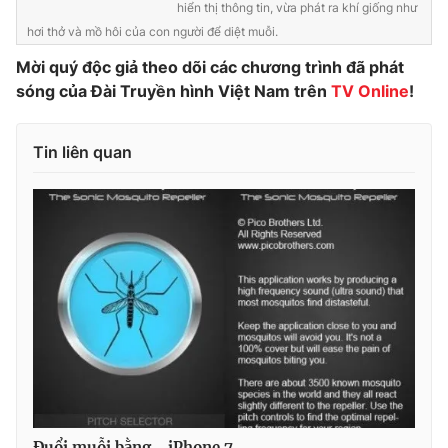
hiển thị thông tin, vừa phát ra khí giống như
Photo
Infographic
hơi thở và mồ hôi của con người để diệt muỗi.
Mời quý độc giả theo dõi các chương trình đã phát
Video
Shorts video
sóng của Đài Truyền hình Việt Nam trên
TV Online
!
VTV Money
VTV Thể thao
Tin liên quan
VTV Sức khoẻ
Bất động sản
Thị trường 24h
Tấm lòng Việt
VTV4
Vươn mình bằng AI
VTV9
VTV8
Liên hệ tòa soạn
English
Đuổi muỗi bằng… iPhone 7