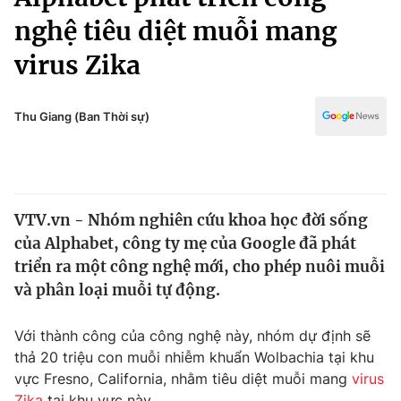
Chính trị
Truyền hình
nghệ tiêu diệt muỗi mang
Văn hóa - Giải trí
Xã hội
virus Zika
Y tế
Đời sống
Pháp luật
Công nghệ
Thu Giang (Ban Thời sự)
Giáo dục
Y tế
Thế giới
VTV.vn - Nhóm nghiên cứu khoa học đời sống
của Alphabet, công ty mẹ của Google đã phát
Tin tức
Kinh tế
triển ra một công nghệ mới, cho phép nuôi muỗi
Thế giới đó đây
và phân loại muỗi tự động.
Tài chính
Dữ liệu và đời sống
Câu chuyện quốc tế
Với thành công của công nghệ này, nhóm dự định sẽ
Thị trường
thả 20 triệu con muỗi nhiễm khuẩn Wolbachia tại khu
Truyền hình
Góc doanh nghiệp
vực Fresno, California, nhằm tiêu diệt muỗi mang
virus
Zika
tại khu vực này.