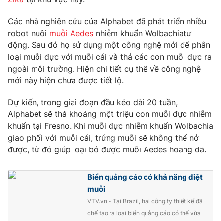
Phim VTV
Giải trí
Các nhà nghiên cứu của Alphabet đã phát triển nhiều
Hậu trường
Điện ảnh
robot nuôi
muỗi Aedes
nhiễm khuẩn Wolbachiatự
Đời sống
Nhân vật
động. Sau đó họ sử dụng một công nghệ mới để phân
Âm nhạc
loại muỗi đực với muỗi cái và thả các con muỗi đực ra
Du lịch
Khán giả
Giáo dục
ngoài môi trường. Hiện chi tiết cụ thể về công nghệ
Sao
Làm đẹp
mới này hiện chưa được tiết lộ.
Giải sao mai
Tuyển sinh
Công nghệ
Chất lượng cuộc sống
Dự kiến, trong giai đoạn đầu kéo dài 20 tuần,
Học trực tuyến
Alphabet sẽ thả khoảng một triệu con muỗi đực nhiễm
Hitech Công nghệ tương lai
Giao lưu trực tuyến
khuẩn tại Fresno. Khi muỗi đực nhiễm khuẩn Wolbachia
Sản phẩm
giao phối với muỗi cái, trứng muỗi sẽ không thể nở
được, từ đó giúp loại bỏ được muỗi Aedes hoang dã.
Lịch phát sóng
Thị trường
Tư vấn
Biển quảng cáo có khả năng diệt
muỗi
Chuyên mục khác
VTV.vn - Tại Brazil, hai công ty thiết kế đã
Emagazine
Podcast
chế tạo ra loại biển quảng cáo có thể vừa