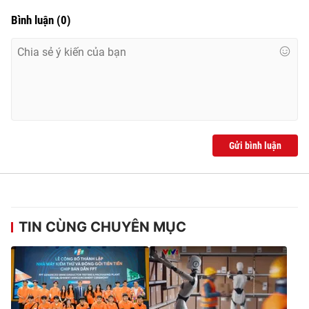
Ðiện thoại Thời báo VTV:
024.66 897 897
Bình luận
(
0
)
Email:
toasoan@vtv.vn
Liên hệ quảng cáo:
024-7300.7108
Gửi bình luận
TIN CÙNG CHUYÊN MỤC
® Cấm sao chép dưới mọi hình thức nếu không có sự chấp
thuận bằng văn bản. Ghi rõ nguồn VTV.vn khi phát hành lại
thông tin từ website này.