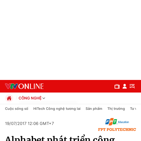
CÔNG NGHỆ
Chính trị
Cuộc sống số
HiTech Công nghệ tương lai
Sản phẩm
Thị trường
Tư vấn
Xã hội
Pháp luật
19/07/2017 12:06 GMT+7
Chuyên mục
Kinh tế
Alphabet phát triển công
Thể thao