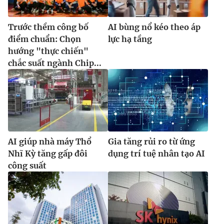
Trước thềm công bố
AI bùng nổ kéo theo áp
điểm chuẩn: Chọn
lực hạ tầng
hướng "thực chiến"
chắc suất ngành Chip...
AI giúp nhà máy Thổ
Gia tăng rủi ro từ ứng
Nhĩ Kỳ tăng gấp đôi
dụng trí tuệ nhân tạo AI
công suất