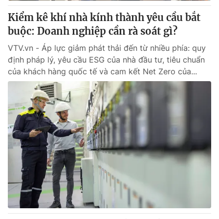
Giấy phép hoạt động báo in và báo điện tử số 483/GP-BTTTT
Kiểm kê khí nhà kính thành yêu cầu bắt
cấp ngày 29/12/2023
buộc: Doanh nghiệp cần rà soát gì?
Tổng Biên tập:
Vũ Thanh Thủy
Phó Tổng Biên tập:
Nguyễn Thị Mỹ Hạnh, Phạm Quốc Thắng,
VTV.vn - Áp lực giảm phát thải đến từ nhiều phía: quy
Nguyễn Trọng Ninh
định pháp lý, yêu cầu ESG của nhà đầu tư, tiêu chuẩn
Tổng đài VTV:
024.38 355 931 - 024.38 355 932
của khách hàng quốc tế và cam kết Net Zero của...
Ðiện thoại Thời báo VTV:
024.66 897 897
Email:
toasoan@vtv.vn
Liên hệ quảng cáo:
024-7300.7108