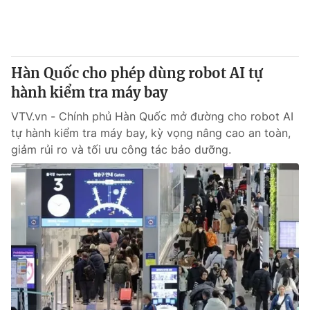
Giao lưu trực tuyến
Sản phẩm
Lịch phát sóng
Thị trường
Tư vấn
Hàn Quốc cho phép dùng robot AI tự
hành kiểm tra máy bay
Chuyên mục khác
Emagazine
VTV.vn - Chính phủ Hàn Quốc mở đường cho robot AI
Podcast
tự hành kiểm tra máy bay, kỳ vọng nâng cao an toàn,
giảm rủi ro và tối ưu công tác bảo dưỡng.
Photo
Infographic
Video
Shorts video
VTV Money
VTV Thể thao
VTV Sức khoẻ
Bất động sản