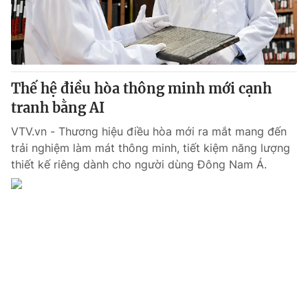
Tin tức
Kinh tế
Thế giới đó đây
Tài chính
Dữ liệu và đời sống
Câu chuyện quốc tế
Thị trường
Thế hệ điều hòa thông minh mới cạnh
tranh bằng AI
Truyền hình
Góc doanh nghiệp
VTV.vn - Thương hiệu điều hòa mới ra mắt mang đến
Phim VTV
Giải trí
trải nghiệm làm mát thông minh, tiết kiệm năng lượng
Hậu trường
thiết kế riêng dành cho người dùng Đông Nam Á.
Điện ảnh
Đời sống
Nhân vật
Âm nhạc
Du lịch
Khán giả
Giáo dục
Sao
Làm đẹp
Giải sao mai
Tuyển sinh
Công nghệ
Chất lượng cuộc sống
Học trực tuyến
Hitech Công nghệ tương lai