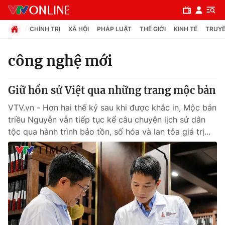
CHÍNH TRỊ
XÃ HỘI
PHÁP LUẬT
THẾ GIỚI
KINH TẾ
TRUYỀ
công nghệ mới
Chuyên mục
Giữ hồn sử Việt qua những trang mộc bản
Chính trị
VTV.vn - Hơn hai thế kỷ sau khi được khắc in, Mộc bản
triều Nguyễn vẫn tiếp tục kể câu chuyện lịch sử dân
Xã hội
tộc qua hành trình bảo tồn, số hóa và lan tỏa giá trị...
Pháp luật
Y tế
Thế giới