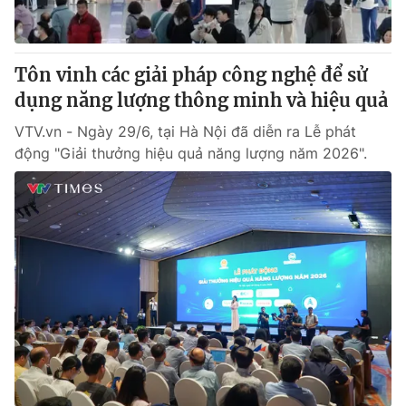
Thị trường 24h
Tấm lòng Việt
VTV4
Vươn mình bằng AI
Tôn vinh các giải pháp công nghệ để sử
dụng năng lượng thông minh và hiệu quả
VTV9
VTV8
VTV.vn - Ngày 29/6, tại Hà Nội đã diễn ra Lễ phát
động "Giải thưởng hiệu quả năng lượng năm 2026".
Liên hệ tòa soạn
English
THỜI BÁO VTV
Theo dõi báo trên
Cơ quan chủ quản:
Đài Truyền hình Việt Nam
Cơ quan báo chí:
Thời báo VTV