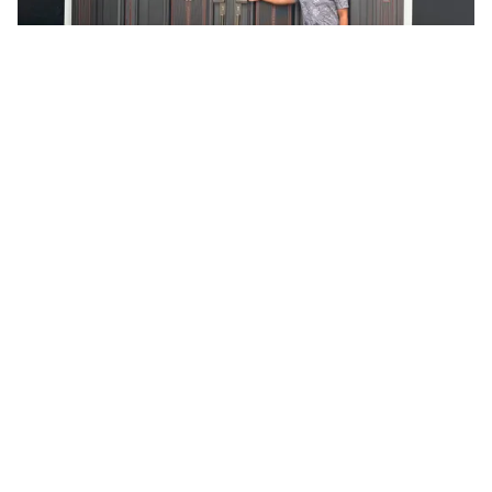
Tin mới
Video
Live
Emagazine
Trang chủ
FPT cùng doanh nghiệp Mỹ tổ chức IoT
Challenge tại 4 quốc gia
VTV.vn - IoT Challenge do FPT phối hợp cùng Silicon
Labs (Mỹ) tổ chức thường niên đã trở lại trong năm
2026, mở rộng tới 4 quốc gia: Việt Nam, Hungary,...