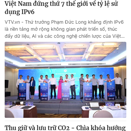
Việt Nam đứng thứ 7 thế giới về tỷ lệ sử
dụng IPv6
® Cấm sao chép dưới mọi hình thức nếu không có sự chấp
VTV.vn - Thứ trưởng Phạm Đức Long khẳng định IPv6
thuận bằng văn bản. Ghi rõ nguồn VTV.vn khi phát hành lại
thông tin từ website này.
là nền tảng mở rộng không gian phát triển số, thúc
đẩy dữ liệu, AI và các công nghệ chiến lược của Việt...
Thu giữ và lưu trữ CO2 - Chìa khóa hướng