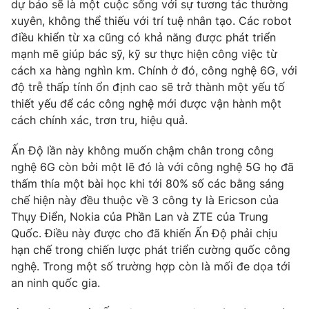
dự báo sẽ là một cuộc sống với sự tương tác thường
xuyên, không thể thiếu với trí tuệ nhân tạo. Các robot
điều khiển từ xa cũng có khả năng được phát triển
mạnh mẽ giúp bác sỹ, kỹ sư thực hiện công việc từ
THỜI BÁO VTV
cách xa hàng nghìn km. Chính ở đó, công nghệ 6G, với
độ trễ thấp tính ổn định cao sẽ trở thành một yếu tố
thiết yếu để các công nghệ mới được vận hành một
cách chính xác, trơn tru, hiệu quả.
Theo dõi báo trên
Ấn Độ lần này không muốn chậm chân trong công
nghệ 6G còn bởi một lẽ đó là với công nghệ 5G họ đã
Cơ quan chủ quản:
Đài Truyền hình Việt Nam
thấm thía một bài học khi tới 80% số các bằng sáng
Cơ quan báo chí:
Thời báo VTV
chế hiện này đều thuộc về 3 công ty là Ericson của
Giấy phép hoạt động báo in và báo điện tử số 483/GP-BTTTT
Thụy Điển, Nokia của Phần Lan và ZTE của Trung
cấp ngày 29/12/2023
Quốc. Điều này được cho đã khiến Ấn Độ phải chịu
Tổng Biên tập:
Vũ Thanh Thủy
hạn chế trong chiến lược phát triển cường quốc công
Phó Tổng Biên tập:
Nguyễn Thị Mỹ Hạnh, Phạm Quốc Thắng,
nghệ. Trong một số trường hợp còn là mối đe dọa tới
Nguyễn Trọng Ninh
an ninh quốc gia.
Tổng đài VTV:
024.38 355 931 - 024.38 355 932