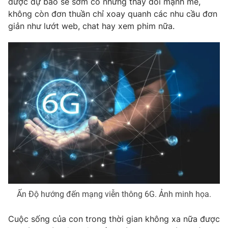
được dự báo sẽ sớm có những thay đổi mạnh mẽ,
không còn đơn thuần chỉ xoay quanh các nhu cầu đơn
Photo
Infographic
giản như lướt web, chat hay xem phim nữa.
Video
Shorts video
VTV Money
VTV Thể thao
VTV Sức khoẻ
Bất động sản
Thị trường 24h
Tấm lòng Việt
VTV4
Vươn mình bằng AI
VTV9
VTV8
Ấn Độ hướng đến mạng viễn thông 6G. Ảnh minh họa.
Cuộc sống của con trong thời gian không xa nữa được
Liên hệ tòa soạn
English