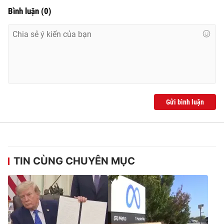
Bình luận
(
0
)
Gửi bình luận
TIN CÙNG CHUYÊN MỤC