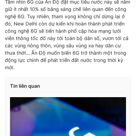
Tầm nhìn 6G của Ấn Độ đặt mục tiêu nước này sẽ nắm
Ðiện thoại Thời báo VTV:
024.66 897 897
giữ ít nhất 10% số bằng sáng chế liên quan đến công
Email:
toasoan@vtv.vn
nghệ 6G. Tuy nhiên, tham vọng không chỉ dừng lại ở
Liên hệ quảng cáo:
024-7300.7108
đó, New Delhi còn dự kiến khi hoàn thành phát triển
công nghệ 6G sẽ tiến hành phổ cập hóa mạng lưới
viễn thông tốc đố này tới toàn bộ dân số, vươn tới cả
các vùng nông thôn, vùng sâu vùng xa hay dân cư
thưa thớt... Ấn Độ muốn biến 6G trở thành một trong
động lực chính để phát triển đất nước trong thời kỳ
mới.
Tin liên quan
® Cấm sao chép dưới mọi hình thức nếu không có sự chấp
thuận bằng văn bản. Ghi rõ nguồn VTV.vn khi phát hành lại
thông tin từ website này.