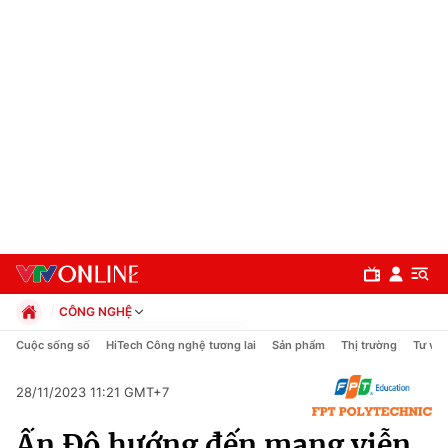
CÔNG NGHỆ
Chính trị
Cuộc sống số
HiTech Công nghệ tương lai
Sản phẩm
Thị trường
Tư vấn
Xã hội
Pháp luật
28/11/2023 11:21 GMT+7
Chuyên mục
Kinh tế
Ấn Độ hướng đến mạng viễn
Thể thao