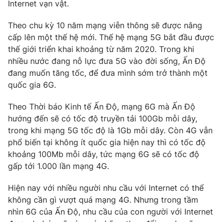
Phim VTV
Internet vạn vật.
Giải trí
Hậu trường
Theo chu kỳ 10 năm mạng viễn thông sẽ được nâng
Điện ảnh
cấp lên một thế hệ mới. Thế hệ mạng 5G bắt đầu được
Đời sống
Nhân vật
thế giới triển khai khoảng từ năm 2020. Trong khi
Âm nhạc
Du lịch
nhiều nước đang nỗ lực đưa 5G vào đời sống, Ấn Độ
Khán giả
Giáo dục
Sao
đang muốn tăng tốc, để đưa mình sớm trở thành một
Làm đẹp
Giải sao mai
quốc gia 6G.
Tuyển sinh
Công nghệ
Chất lượng cuộc sống
Theo Thời báo Kinh tế Ấn Độ, mạng 6G mà Ấn Độ
Học trực tuyến
Hitech Công nghệ tương lai
hướng đến sẽ có tốc độ truyền tải 100Gb mỗi dây,
Giao lưu trực tuyến
trong khi mạng 5G tốc độ là 1Gb mỗi dây. Còn 4G vẫn
Sản phẩm
phổ biến tại không ít quốc gia hiện nay thì có tốc độ
khoảng 100Mb mỗi dây, tức mạng 6G sẽ có tốc độ
Lịch phát sóng
Thị trường
gấp tới 1.000 lần mạng 4G.
Tư vấn
Hiện nay với nhiều người nhu cầu với Internet có thể
Chuyên mục khác
không cần gì vượt quá mạng 4G. Nhưng trong tầm
Emagazine
Podcast
nhìn 6G của Ấn Độ, nhu cầu của con người với Internet