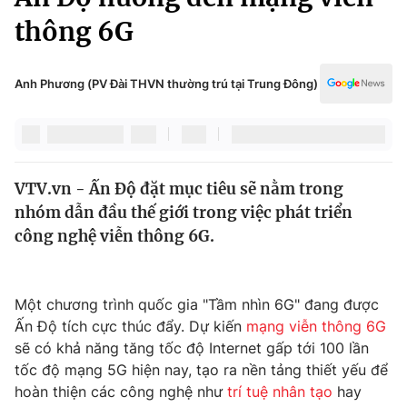
Chính trị
Truyền hình
thông 6G
Văn hóa - Giải trí
Xã hội
Y tế
Anh Phương (PV Đài THVN thường trú tại Trung Đông)
Đời sống
Pháp luật
Công nghệ
Giáo dục
Y tế
VTV.vn - Ấn Độ đặt mục tiêu sẽ nằm trong
nhóm dẫn đầu thế giới trong việc phát triển
Thế giới
công nghệ viễn thông 6G.
Tin tức
Kinh tế
Thế giới đó đây
Một chương trình quốc gia "Tầm nhìn 6G" đang được
Tài chính
Dữ liệu và đời sống
Ấn Độ tích cực thúc đẩy. Dự kiến
mạng viễn thông 6G
Câu chuyện quốc tế
Thị trường
sẽ có khả năng tăng tốc độ Internet gấp tới 100 lần
tốc độ mạng 5G hiện nay, tạo ra nền tảng thiết yếu để
Truyền hình
Góc doanh nghiệp
hoàn thiện các công nghệ như
trí tuệ nhân tạo
hay