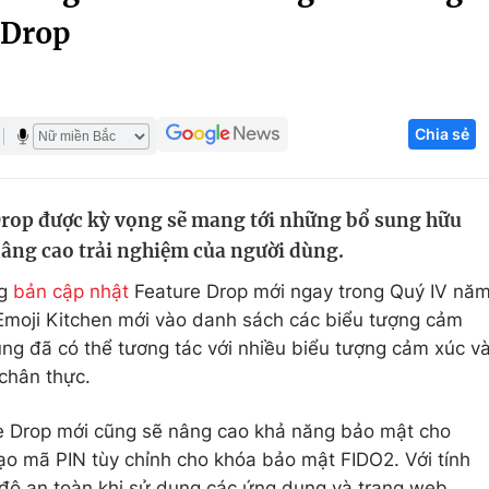
 Drop
Góc ảnh
Giáo dục
Công nghệ
Chia sẻ
Tuyển sinh
Hitech Công ng
Học trực tuyến
Sản phẩm
Drop được kỳ vọng sẽ mang tới những bổ sung hữu
g
Thị trường
 nâng cao trải nghiệm của người dùng.
Tư vấn
ng
bản cập nhật
Feature Drop mới ngay trong Quý IV nă
moji Kitchen mới vào danh sách các biểu tượng cảm
ùng đã có thể tương tác với nhiều biểu tượng cảm xúc v
 chân thực.
e Drop mới cũng sẽ nâng cao khả năng bảo mật cho
ạo mã PIN tùy chỉnh cho khóa bảo mật FIDO2. Với tính
 độ an toàn khi sử dụng các ứng dụng và trang web