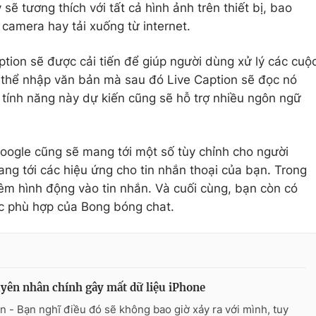
 sẽ tương thích với tất cả hình ảnh trên thiết bị, bao
amera hay tải xuống từ internet.
ption sẽ được cải tiến để giúp người dùng xử lý các cuộ
 thể nhập văn bản mà sau đó Live Caption sẽ đọc nó
, tính năng này dự kiến cũng sẽ hỗ trợ nhiều ngôn ngữ
ogle cũng sẽ mang tới một số tùy chỉnh cho người
g tới các hiệu ứng cho tin nhắn thoại của bạn. Trong
êm hình động vào tin nhắn. Và cuối cùng, bạn còn có
ớc phù hợp của Bong bóng chat.
yên nhân chính gây mất dữ liệu iPhone
n - Bạn nghĩ điều đó sẽ không bao giờ xảy ra với mình, tuy