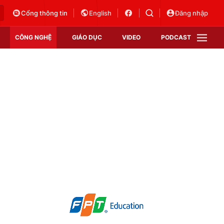
Cổng thông tin
English
Đăng nhập
CÔNG NGHỆ
GIÁO DỤC
VIDEO
PODCAST
VTV Money
VTV Thể thao
VTV Sức khoẻ
Bất động sản
Thị trường 24h
Tấm lòng Việt
Vươn mình bằng AI
VTV4
VTV8
VTV9
Lịch phát sóng
Giao lưu trực tuyến
Sự kiện