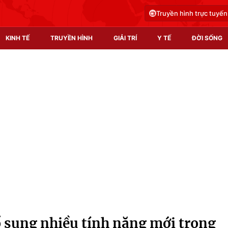
Truyền hình trực tuyến
KINH TẾ
TRUYỀN HÌNH
GIẢI TRÍ
Y TẾ
ĐỜI SỐNG
Pháp luật
Y tế
Truyền hình
Multimedia
Phim VTV
Video
Hậu trường
Shorts video
Nhân vật
Podcast
Khán giả
EMagazine
Giải sao mai
Photo
ổ sung nhiều tính năng mới trong
Infographic