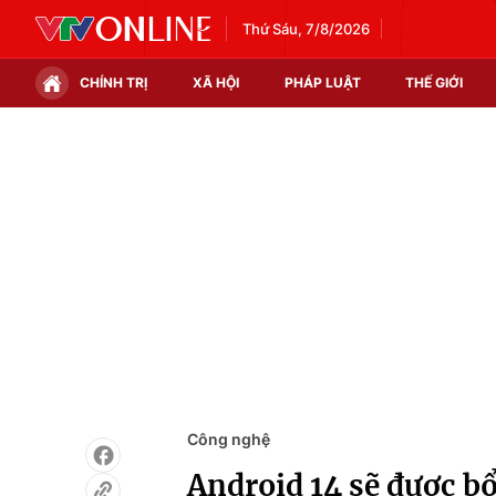
Thứ Sáu, 7/8/2026
CHÍNH TRỊ
XÃ HỘI
PHÁP LUẬT
THẾ GIỚI
Chính trị
Xã hội
Thế giới
Kinh tế
Tin tức
Tài chính
Thế giới đó đây
Thị trường
Câu chuyện quốc tế
Góc doanh nghiệp
Dữ liệu và đời sống
Công nghệ
Android 14 sẽ được b