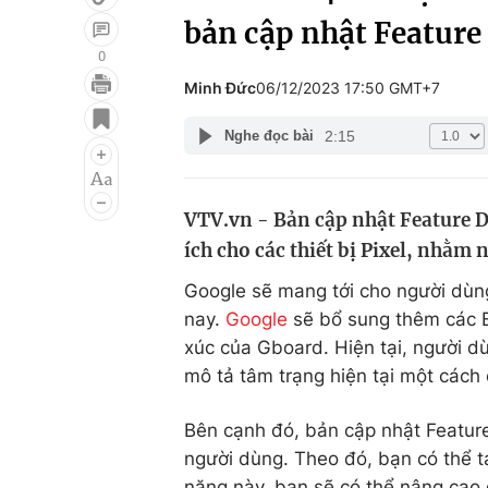
bản cập nhật Feature
0
Minh Đức
06/12/2023 17:50 GMT+7
Giải trí
Đời sống
2:15
Nghe đọc bài
Điện ảnh
Du lịch
Âm nhạc
Làm đẹp
VTV.vn - Bản cập nhật Feature 
Sao
Chất lượng cuộc sốn
ích cho các thiết bị Pixel, nhằm
Google sẽ mang tới cho người dù
nay.
Google
sẽ bổ sung thêm các E
xúc của Gboard. Hiện tại, người d
mô tả tâm trạng hiện tại một cách
Bên cạnh đó, bản cập nhật Featur
người dùng. Theo đó, bạn có thể t
năng này, bạn sẽ có thể nâng cao