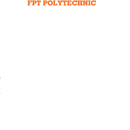
Liên hệ toà soạn
hệ tương lai
m
à