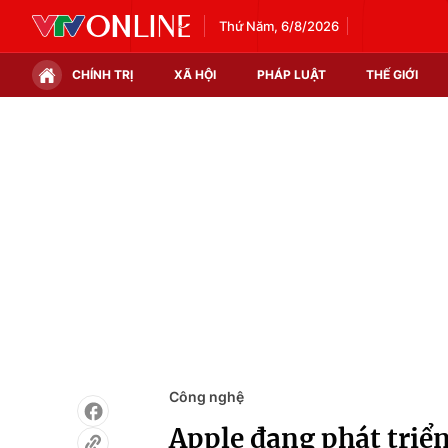
Thứ Năm, 6/8/2026
CHÍNH TRỊ
XÃ HỘI
PHÁP LUẬT
THẾ GIỚI
Chính trị
Xã hội
Thế giới
Kinh tế
Tin tức
Tài chính
Thế giới đó đây
Thị trường
Câu chuyện quốc tế
Góc doanh nghiệp
Dữ liệu và đời sống
Công nghệ
Apple đang phát triể