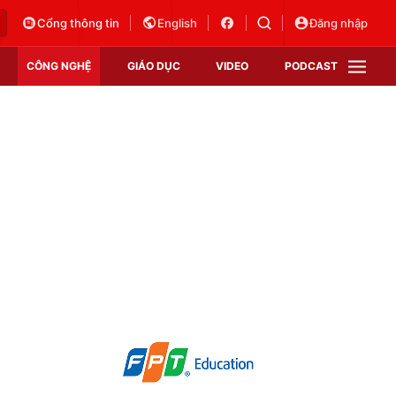
Cổng thông tin
English
Đăng nhập
CÔNG NGHỆ
GIÁO DỤC
VIDEO
PODCAST
VTV Money
VTV Thể thao
VTV Sức khoẻ
Bất động sản
Thị trường 24h
Tấm lòng Việt
Vươn mình bằng AI
VTV4
VTV8
VTV9
Lịch phát sóng
Giao lưu trực tuyến
Sự kiện