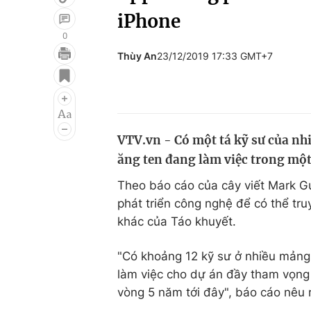
iPhone
0
Thùy An
23/12/2019 17:33 GMT+7
Giải trí
Đời sống
Điện ảnh
Du lịch
Âm nhạc
Làm đẹp
VTV.vn - Có một tá kỹ sư của nh
Sao
Chất lượng cuộc sốn
ăng ten đang làm việc trong một 
Theo báo cáo của cây viết Mark G
phát triển công nghệ để có thể tru
khác của Táo khuyết.
"Có khoảng 12 kỹ sư ở nhiều mảng 
làm việc cho dự án đầy tham vọng n
vòng 5 năm tới đây", báo cáo nêu 