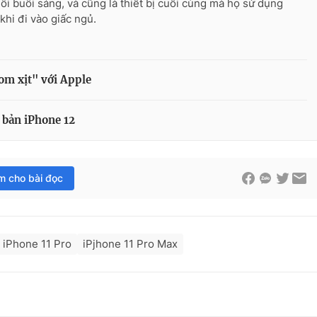
ỗi buổi sáng, và cũng là thiết bị cuối cùng mà họ sử dụng
khi đi vào giấc ngủ.
bom xịt" với Apple
 bản iPhone 12
im cho bài đọc
iPhone 11 Pro
iPjhone 11 Pro Max