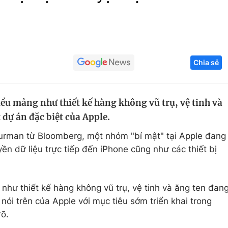
Góc ảnh
Giáo dục
Công nghệ
Chia sẻ
Tuyển sinh
Hitech Công ng
Học trực tuyến
Sản phẩm
iều mảng như thiết kế hàng không vũ trụ, vệ tinh và
g
Thị trường
dự án đặc biệt của Apple.
Tư vấn
urman từ Bloomberg, một nhóm "bí mật" tại Apple đang
yền dữ liệu trực tiếp đến iPhone cũng như các thiết bị
như thiết kế hàng không vũ trụ, vệ tinh và ăng ten đan
ói trên của Apple với mục tiêu sớm triển khai trong
rõ.