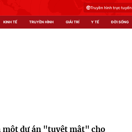
Truyền hình trực tuyến
KINH TẾ
TRUYỀN HÌNH
GIẢI TRÍ
Y TẾ
ĐỜI SỐNG
Pháp luật
Y tế
Truyền hình
Multimedia
Phim VTV
Video
Hậu trường
Shorts video
Nhân vật
Podcast
Khán giả
EMagazine
Giải sao mai
Photo
n một dự án "tuyệt mật" cho
Infographic