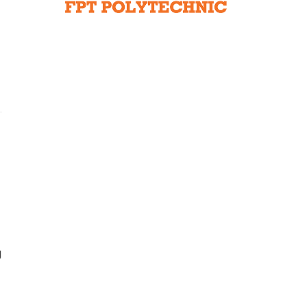
Liên hệ toà soạn
hệ tương lai
g