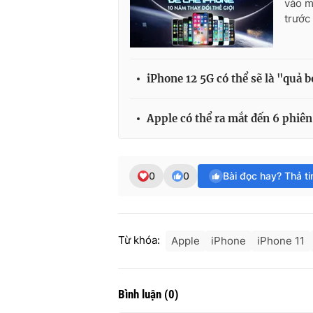
vào m
trước 
iPhone 12 5G có thể sẽ là "quả 
Apple có thể ra mắt đến 6 phiên
0
0
Bài đọc hay? Thả t
Từ khóa:
Apple
iPhone
iPhone 11
Bình luận
(
0
)