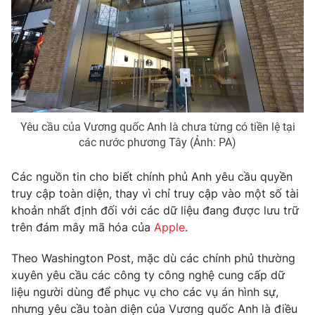
Phim VTV
Giải trí
Hậu trường
Điện ảnh
Đời sống
Nhân vật
Âm nhạc
Du lịch
Khán giả
Giáo dục
Sao
Làm đẹp
Giải sao mai
Tuyển sinh
Yêu cầu của Vương quốc Anh là chưa từng có tiền lệ tại
Công nghệ
Chất lượng cuộc sống
các nước phương Tây (Ảnh: PA)
Học trực tuyến
Hitech Công nghệ tương lai
Các nguồn tin cho biết chính phủ Anh yêu cầu quyền
Giao lưu trực tuyến
truy cập toàn diện, thay vì chỉ truy cập vào một số tài
Sản phẩm
khoản nhất định đối với các dữ liệu đang được lưu trữ
Lịch phát sóng
Thị trường
trên đám mây mã hóa của
Apple
.
Tư vấn
Theo Washington Post, mặc dù các chính phủ thường
Chuyên mục khác
xuyên yêu cầu các công ty công nghệ cung cấp dữ
liệu người dùng để phục vụ cho các vụ án hình sự,
Emagazine
Podcast
nhưng yêu cầu toàn diện của Vương quốc Anh là điều