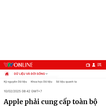
DỮ LIỆU VÀ ĐỜI SỐNG
Chính trị
Kỷ nguyên Dữ liệu
Khoa học Dữ liệu
Số liệu quanh ta
Xã hội
10/02/2025 08:42 GMT+7
Pháp luật
Chuyên mục
Kinh tế
Apple phải cung cấp toàn bộ
Thể thao