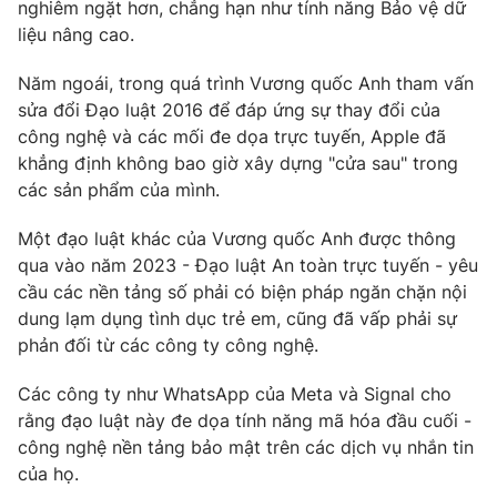
nghiêm ngặt hơn, chẳng hạn như tính năng Bảo vệ dữ
liệu nâng cao.
Năm ngoái, trong quá trình Vương quốc Anh tham vấn
THỜI BÁO VTV
sửa đổi Đạo luật 2016 để đáp ứng sự thay đổi của
công nghệ và các mối đe dọa trực tuyến, Apple đã
khẳng định không bao giờ xây dựng "cửa sau" trong
các sản phẩm của mình.
Theo dõi báo trên
Một đạo luật khác của Vương quốc Anh được thông
qua vào năm 2023 - Đạo luật An toàn trực tuyến - yêu
Cơ quan chủ quản:
Đài Truyền hình Việt Nam
cầu các nền tảng số phải có biện pháp ngăn chặn nội
Cơ quan báo chí:
Thời báo VTV
dung lạm dụng tình dục trẻ em, cũng đã vấp phải sự
Giấy phép hoạt động báo in và báo điện tử số 483/GP-BTTTT
phản đối từ các công ty công nghệ.
cấp ngày 29/12/2023
Các công ty như WhatsApp của Meta và Signal cho
Tổng Biên tập:
Vũ Thanh Thủy
rằng đạo luật này đe dọa tính năng mã hóa đầu cuối -
Phó Tổng Biên tập:
Nguyễn Thị Mỹ Hạnh, Phạm Quốc Thắng,
công nghệ nền tảng bảo mật trên các dịch vụ nhắn tin
Nguyễn Trọng Ninh
của họ.
Tổng đài VTV:
024.38 355 931 - 024.38 355 932