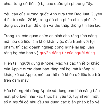
chưa từng có tiền lệ tại các quốc gia phương Tây.
Photo
Infographic
Yêu cầu của Vương quốc Anh dựa trên Đạo luật Quyền
điều tra năm 2016, trong đó cho phép chính phủ sử
Video
Shorts video
dụng quyền hạn để chặn và thu thập thông tin liên lạc.
VTV Money
VTV Thể thao
Trong khi các quan chức an ninh cho rằng tính năng
mã hóa dữ liệu làm khó khăn việc đấu tranh với tội
phạm, thì các doanh nghiệp công nghệ lại lập luận
VTV Sức khoẻ
Bất động sản
rằng họ cần bảo vệ
quyền riêng tư của người dùng
.
Thị trường 24h
Tấm lòng Việt
Hiện tại, người dùng iPhone, Mac và các thiết bị khác
của Apple được đảm bảo rằng chỉ họ, mà không ai
khác, kể cả Apple, mới có thể mở khóa dữ liệu lưu trữ
VTV4
Vươn mình bằng AI
trên đám mây.
VTV9
VTV8
Hầu hết người dùng Apple sử dụng các tính năng bảo
mật phổ biến như xác thực hai yếu tố, tuy nhiên, một
số ít người có nhu cầu sử dụng các biện pháp bảo vệ
Liên hệ tòa soạn
English