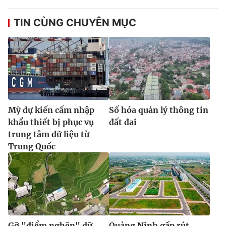
TIN CÙNG CHUYÊN MỤC
Mỹ dự kiến cấm nhập
Số hóa quản lý thông tin
khẩu thiết bị phục vụ
đất đai
trung tâm dữ liệu từ
Trung Quốc
Gỡ "điểm nghẽn" dữ
Quảng Ninh gấp rút