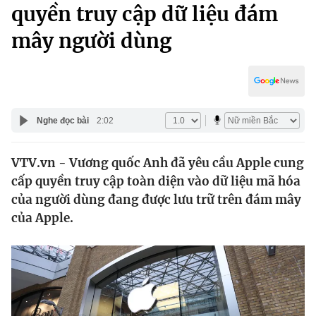
Chính trị
quyền truy cập dữ liệu đám
Truyền hình
mây người dùng
Văn hóa - Giải trí
Xã hội
Y tế
Đời sống
Pháp luật
Công nghệ
Giáo dục
Nghe đọc bài
2:02
Y tế
VTV.vn - Vương quốc Anh đã yêu cầu Apple cung
Thế giới
cấp quyền truy cập toàn diện vào dữ liệu mã hóa
Tin tức
của người dùng đang được lưu trữ trên đám mây
Kinh tế
của Apple.
Thế giới đó đây
Tài chính
Dữ liệu và đời sống
Câu chuyện quốc tế
Thị trường
Truyền hình
Góc doanh nghiệp