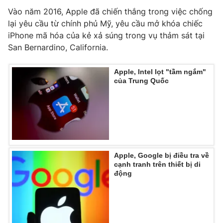
Ðiện thoại Thời báo VTV:
024.66 897 897
Vào năm 2016, Apple đã chiến thắng trong việc chống
Email:
toasoan@vtv.vn
lại yêu cầu từ chính phủ Mỹ, yêu cầu mở khóa chiếc
Liên hệ quảng cáo:
024-7300.7108
iPhone mã hóa của kẻ xả súng trong vụ thảm sát tại
San Bernardino, California.
Apple, Intel lọt "tầm ngắm"
của Trung Quốc
Apple, Google bị điều tra về
cạnh tranh trên thiết bị di
® Cấm sao chép dưới mọi hình thức nếu không có sự chấp
động
thuận bằng văn bản. Ghi rõ nguồn VTV.vn khi phát hành lại
thông tin từ website này.