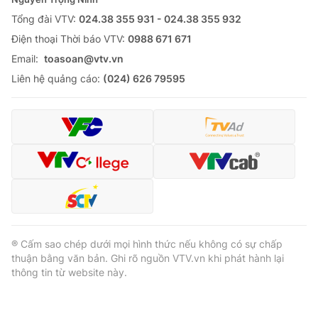
Tổng đài VTV:
024.38 355 931 - 024.38 355 932
Ðiện thoại Thời báo VTV:
0988 671 671
Email:
toasoan@vtv.vn
Liên hệ quảng cáo:
(024) 626 79595
® Cấm sao chép dưới mọi hình thức nếu không có sự chấp
thuận bằng văn bản. Ghi rõ nguồn VTV.vn khi phát hành lại
thông tin từ website này.