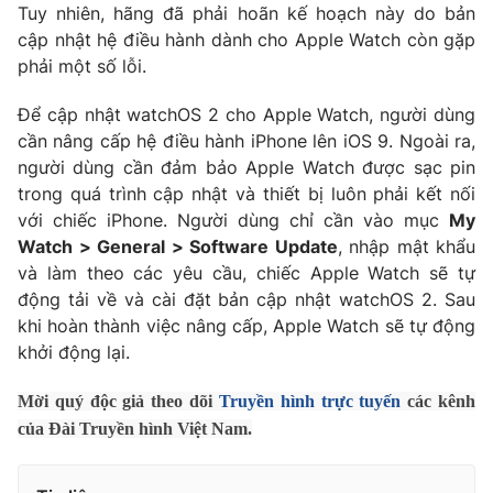
Tuy nhiên, hãng đã phải hoãn kế hoạch này do bản
Photo
Infographic
cập nhật hệ điều hành dành cho Apple Watch còn gặp
phải một số lỗi.
Video
Shorts video
Để cập nhật watchOS 2 cho Apple Watch, người dùng
cần nâng cấp hệ điều hành iPhone lên iOS 9. Ngoài ra,
VTV Money
VTV Thể thao
người dùng cần đảm bảo Apple Watch được sạc pin
trong quá trình cập nhật và thiết bị luôn phải kết nối
với chiếc iPhone. Người dùng chỉ cần vào mục
My
VTV Sức khoẻ
Bất động sản
Watch > General > Software Update
, nhập mật khẩu
và làm theo các yêu cầu, chiếc Apple Watch sẽ tự
Thị trường 24h
Tấm lòng Việt
động tải về và cài đặt bản cập nhật watchOS 2. Sau
khi hoàn thành việc nâng cấp, Apple Watch sẽ tự động
khởi động lại.
VTV4
Vươn mình bằng AI
Mời quý độc giả theo dõi
Truyền hình trực tuyến
các kênh
VTV9
VTV8
của Đài Truyền hình Việt Nam.
Liên hệ tòa soạn
English