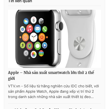
Tin liên quan
THỜI BÁO VTV
Theo dõi báo trên
Cơ quan chủ quản:
Đài Truyền hình Việt Nam
Cơ quan báo chí:
Thời báo VTV
Apple – Nhà sản xuất smartwatch lớn thứ 2 thế
Giấy phép hoạt động báo in và báo điện tử số 483/GP-BTTTT
giới
cấp ngày 29/12/2023
VTV.vn - Số liệu từ hãng nghiên cứu IDC cho biết, với
Tổng Biên tập:
Vũ Thanh Thủy
sản phẩm Apple Watch, Apple đang xếp vị trí thứ 2
Phó Tổng Biên tập:
Nguyễn Thị Mỹ Hạnh, Phạm Quốc Thắng,
trong danh sách những nhà sản xuất thiết bị đeo...
Nguyễn Trọng Ninh
Tổng đài VTV:
024.38 355 931 - 024.38 355 932