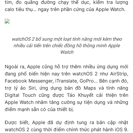
Phim VTV
tim, đo quãng đường chạy thể dục, kiểm tra lượng
Giải trí
calo tiêu thụ… ngay trên phần cứng của Apple Watch.
Hậu trường
Điện ảnh
Đời sống
Nhân vật
Âm nhạc
Du lịch
Khán giả
watchOS 2 bổ sung một loạt tính năng mới kèm theo
Giáo dục
Sao
nhiều cải tiến trên chiếc đồng hồ thông minh Apple
Làm đẹp
Giải sao mai
Watch
Tuyển sinh
Công nghệ
Chất lượng cuộc sống
Học trực tuyến
Ngoài ra, Apple cũng hỗ trợ thêm nhiều ứng dụng mới
Hitech Công nghệ tương lai
đang phổ biến hiện nay trên watchOS 2 như AirStrip,
Giao lưu trực tuyến
Facebook Messenger, iTranslate, GoPro… Bên cạnh đó,
Sản phẩm
trợ lý ảo Siri, ứng dụng bản đồ Maps và tính năng
Lịch phát sóng
Thị trường
Digital Touch cũng được Táo Khuyết cải thiện trên
Apple Watch nhằm tăng cường sự tiện dụng và những
Tư vấn
điểm mạnh sẵn có của thiết bị.
Chuyên mục khác
Được biết, Apple đã dự định tung ra bản cập nhật
Emagazine
Podcast
watchOS 2 cùng thời điểm chính thức phát hành iOS 9.