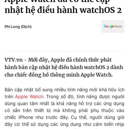
Chính trị
Truyền hình
nhật hệ điều hành watchOS 2
Văn hóa - Giải trí
Xã hội
Y tế
Phi Long (Dịch)
Đời sống
Pháp luật
Công nghệ
Giáo dục
Y tế
VTV.vn - Mới đây, Apple đã chính thức phát
hành bản cập nhật hệ điều hành watchOS 2 dành
Thế giới
cho chiếc đồng hồ thông minh Apple Watch.
Tin tức
Kinh tế
Bản cập nhật bổ sung nhiều tính năng mới khá hữu ích
Thế giới đó đây
trên
Apple Watch
. Trong số đó, tính năng được người
Tài chính
Dữ liệu và đời sống
dùng quan tâm nhất là khả năng hỗ trợ các ứng dụng
Câu chuyện quốc tế
Thị trường
có sẵn trên thiết bị mà không phải phụ thuộc vào
chiếc iPhone như trước đây. Cụ thể, người dùng giờ
Truyền hình
Góc doanh nghiệp
đây có thể sử dụng các ứng dụng như cảm biến nhịp