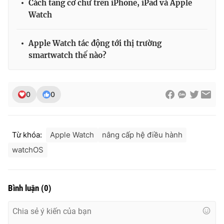
Cách tăng cỡ chữ trên iPhone, iPad và Apple
Ðiện thoại Thời báo VTV:
024.66 897 897
Watch
Email:
toasoan@vtv.vn
Liên hệ quảng cáo:
024-7300.7108
Apple Watch tác động tới thị trường
smartwatch thế nào?
0
0
Từ khóa:
Apple Watch
nâng cấp hệ điều hành
watchOS
® Cấm sao chép dưới mọi hình thức nếu không có sự chấp
thuận bằng văn bản. Ghi rõ nguồn VTV.vn khi phát hành lại
Bình luận
(
0
)
thông tin từ website này.