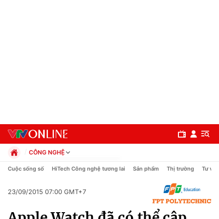
CÔNG NGHỆ
Chính trị
Cuộc sống số
HiTech Công nghệ tương lai
Sản phẩm
Thị trường
Tư vấn
Xã hội
Pháp luật
23/09/2015 07:00 GMT+7
Chuyên mục
Kinh tế
Apple Watch đã có thể cập
Thể thao