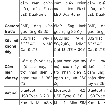
cảm biến chỉnh
cảm biến chỉnh
cảm biế
màu, đèn Flash
màu, đèn Flash
màu, đè
LED Dual-tone
LED Dual-tone
LED Dual
THỜI BÁO VTV
Camera
8MP, ống kính
8MP, ống kính
8MP, ốn
trước
góc rộng 85 độ
góc rộng 85 độ
góc rộng
Theo dõi báo trên
802.11ac Wi-Fi,
802.11ac Wi-Fi,
802.11ac
Kết nối
5G/2,4G, MIMO
5G/2,4G, MIMO
5G/2,4G
không
Cat 6 LTE
Cat 13 LTE + 3CA
Cat 6 LTE
Cơ quan chủ quản:
Đài Truyền hình Việt Nam
dây
Cơ quan báo chí:
Thời báo VTV
Cảm biến vân tay
Cảm biến vân tay
Cảm bi
Giấy phép hoạt động báo in và báo điện tử số 483/GP-BTTTT
Cảm
mặt sau máy, hỗ
mặt sau máy, hỗ
dưới mà
cấp ngày 29/12/2023
biến
trợ nhận diện 5
trợ nhận diện 5
cảm ứng,
Tổng Biên tập:
Vũ Thanh Thủy
vân tay
ngón tay và 360
ngón tay và 360
nhận diệ
Phó Tổng Biên tập:
Nguyễn Thị Mỹ Hạnh, Phạm Quốc Thắng,
độ
độ
tay và 36
Nguyễn Trọng Ninh
Bluetooth 4.2,
Bluetooth 4.2,
Bluetoo
Tổng đài VTV:
024.38 355 931 - 024.38 355 932
Kết nối
USB Type-C 2.0
USB Type-C 3.0
USB Type
Ðiện thoại Thời báo VTV:
024.66 897 897
Khe 1: MicroSIM
Khe 1: MicroSIM
Khe 1: M