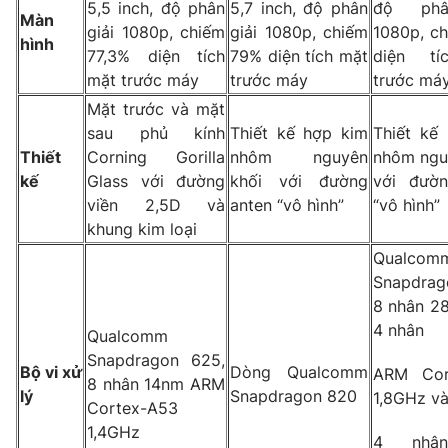
Phim VTV
5,5 inch, độ phân
5,7 inch, độ phân
độ phâ
Màn
Giải trí
giải 1080p, chiếm
giải 1080p, chiếm
1080p, c
hình
Hậu trường
77,3% diện tích
79% diện tích mặt
diện tí
Điện ảnh
Đời sống
mặt trước máy
trước máy
trước má
Nhân vật
Âm nhạc
Mặt trước và mặt
Du lịch
Khán giả
sau phủ kính
Thiết kế hợp kim
Thiết kế
Giáo dục
Sao
Thiết
Corning Gorilla
nhôm nguyên
nhôm ngu
Làm đẹp
Giải sao mai
Tuyển sinh
kế
Glass với đường
khối với đường
với đườn
Công nghệ
Chất lượng cuộc sống
viền 2,5D và
anten “vô hình”
“vô hình”
Học trực tuyến
khung kim loại
Hitech Công nghệ tương lai
Giao lưu trực tuyến
Qualcom
Sản phẩm
Snapdrag
8 nhân 2
Lịch phát sóng
Thị trường
4 nhân
Qualcomm
Tư vấn
Snapdragon 625,
Bộ vi xử
Dòng Qualcomm
ARM Cor
8 nhân 14nm ARM
Chuyên mục khác
lý
Snapdragon 820
1,8GHz v
Cortex-A53
Emagazine
Podcast
1,4GHz
4 nhâ