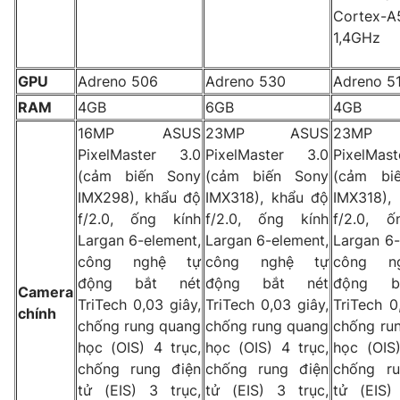
Cortex-A
Photo
Infographic
1,4GHz
Video
Shorts video
GPU
Adreno 506
Adreno 530
Adreno 5
RAM
4GB
6GB
4GB
VTV Money
VTV Thể thao
16MP ASUS
23MP ASUS
23MP
PixelMaster 3.0
PixelMaster 3.0
PixelMas
(cảm biến Sony
(cảm biến Sony
(cảm bi
VTV Sức khoẻ
Bất động sản
IMX298), khẩu độ
IMX318), khẩu độ
IMX318),
f/2.0, ống kính
f/2.0, ống kính
f/2.0, ố
Thị trường 24h
Tấm lòng Việt
Largan 6-element,
Largan 6-element,
Largan 6-
công nghệ tự
công nghệ tự
công n
động bắt nét
động bắt nét
động b
VTV4
Vươn mình bằng AI
Camera
TriTech 0,03 giây,
TriTech 0,03 giây,
TriTech 0
chính
chống rung quang
chống rung quang
chống ru
VTV9
VTV8
học (OIS) 4 trục,
học (OIS) 4 trục,
học (OIS)
chống rung điện
chống rung điện
chống ru
tử (EIS) 3 trục,
tử (EIS) 3 trục,
tử (EIS)
Liên hệ tòa soạn
English