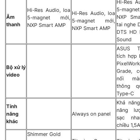
Hi-Res Au
5-magne
Hi-Res Audio, loa
Hi-Res Audio, loa
Âm
NXP Sma
5-magnet mới,
5-magnet mới,
thanh
NXP Smart AMP
NXP Smart AMP
DTS HD P
Sound
ASUS Tr
tích hợp 
PixelWor
Bộ xử lý
Grade, c
video
nối mà
thông q
Type-C
Khả năng
Tính
năng lư
năng
Always on panel
sạc nha
khác
chiều 1,5
Shimmer Gold