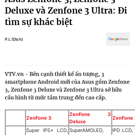
Chính trị
Truyền hình
Deluxe và Zenfone 3 Ultra: Đi
Văn hóa - Giải trí
Xã hội
tìm sự khác biệt
Y tế
Đời sống
Pháp luật
Công nghệ
P.L (Dịch)
Giáo dục
Y tế
Thế giới
VTV.vn - Bên cạnh thiết kế ấn tượng, 3
smartphone Android mới của Asus gồm Zenfone
Tin tức
Kinh tế
3, Zenfone 3 Deluxe và Zenfone 3 Ultra sở hữu
Thế giới đó đây
cấu hình từ mức tầm trung đến cao cấp.
Tài chính
Dữ liệu và đời sống
Câu chuyện quốc tế
Thị trường
ZenFone 3
ZenFone 3
ZenFone 
Deluxe
Truyền hình
Góc doanh nghiệp
Super IPS+ LCD,
SuperAMOLED,
IPD LCD, 