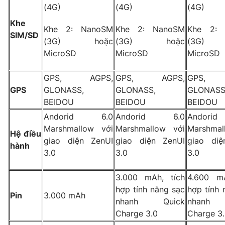
Email:
toasoan@vtv.vn
(4G)
(4G)
(4G)
Liên hệ quảng cáo:
024-7300.7108
Khe
Khe 2: NanoSM
Khe 2: NanoSM
Khe 2: 
SIM/SD
(3G) hoặc
(3G) hoặc
(3G)
MicroSD
MicroSD
MicroSD
GPS, AGPS,
GPS, AGPS,
GPS, 
GPS
GLONASS,
GLONASS,
GLONASS
BEIDOU
BEIDOU
BEIDOU
Andorid 6.0
Andorid 6.0
Andor
Marshmallow với
Marshmallow với
Marshmal
Hệ điều
giao diện ZenUI
giao diện ZenUI
giao diệ
hành
3.0
3.0
3.0
® Cấm sao chép dưới mọi hình thức nếu không có sự chấp
thuận bằng văn bản. Ghi rõ nguồn VTV.vn khi phát hành lại
3.000 mAh, tích
4.600 mA
thông tin từ website này.
hợp tính năng sạc
hợp tính 
Pin
3.000 mAh
nhanh Quick
nhanh
Charge 3.0
Charge 3