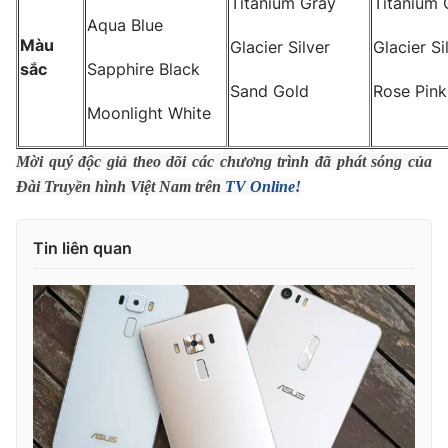
Titanium Gray
Titanium 
Aqua Blue
Màu
Glacier Silver
Glacier Si
sắc
Sapphire Black
Sand Gold
Rose Pink
Moonlight White
Mời quý độc giả theo dõi các chương trình đã phát sóng của
Đài Truyền hình Việt Nam trên
TV Online!
Tin liên quan