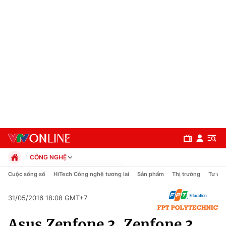
CÔNG NGHỆ
Chính trị
Cuộc sống số
HiTech Công nghệ tương lai
Sản phẩm
Thị trường
Tư vấn
Xã hội
Pháp luật
31/05/2016 18:08 GMT+7
Chuyên mục
Kinh tế
Asus Zenfone 3, Zenfone 3
Thể thao