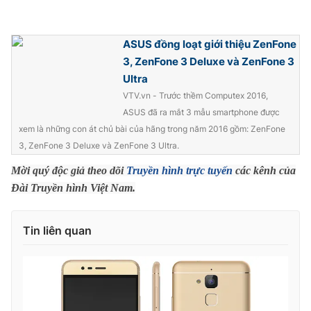
Ðiện thoại Thời báo VTV:
024.66 897 897
Email:
toasoan@vtv.vn
ASUS đồng loạt giới thiệu ZenFone
Liên hệ quảng cáo:
024-7300.7108
3, ZenFone 3 Deluxe và ZenFone 3
Ultra
VTV.vn - Trước thềm Computex 2016,
ASUS đã ra mắt 3 mẫu smartphone được
xem là những con át chủ bài của hãng trong năm 2016 gồm: ZenFone
3, ZenFone 3 Deluxe và ZenFone 3 Ultra.
Mời quý độc giả theo dõi
Truyền hình trực tuyến
các kênh của
Đài Truyền hình Việt Nam.
Tin liên quan
® Cấm sao chép dưới mọi hình thức nếu không có sự chấp
thuận bằng văn bản. Ghi rõ nguồn VTV.vn khi phát hành lại
thông tin từ website này.