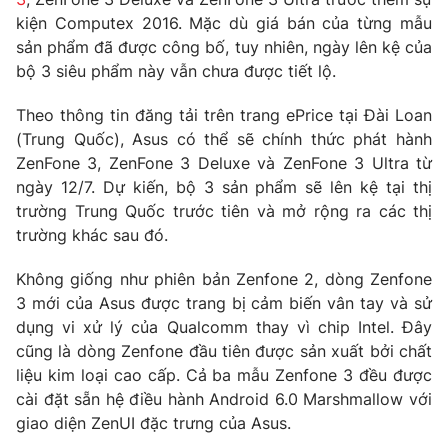
Phim VTV
Giải trí
kiện Computex 2016. Mặc dù giá bán của từng mẫu
Hậu trường
sản phẩm đã được công bố, tuy nhiên, ngày lên kệ của
Điện ảnh
bộ 3 siêu phẩm này vẫn chưa được tiết lộ.
Đời sống
Nhân vật
Âm nhạc
Theo thông tin đăng tải trên trang ePrice tại Đài Loan
Du lịch
Khán giả
Giáo dục
(Trung Quốc), Asus có thể sẽ chính thức phát hành
Sao
Làm đẹp
ZenFone 3, ZenFone 3 Deluxe và ZenFone 3 Ultra từ
Giải sao mai
Tuyển sinh
ngày 12/7. Dự kiến, bộ 3 sản phẩm sẽ lên kệ tại thị
Công nghệ
Chất lượng cuộc sống
trường Trung Quốc trước tiên và mở rộng ra các thị
Học trực tuyến
trường khác sau đó.
Hitech Công nghệ tương lai
Giao lưu trực tuyến
Sản phẩm
Không giống như phiên bản Zenfone 2, dòng Zenfone
3 mới của Asus được trang bị cảm biến vân tay và sử
Lịch phát sóng
Thị trường
dụng vi xử lý của Qualcomm thay vì chip Intel. Đây
cũng là dòng Zenfone đầu tiên được sản xuất bởi chất
Tư vấn
liệu kim loại cao cấp. Cả ba mẫu Zenfone 3 đều được
Chuyên mục khác
cài đặt sẵn hệ điều hành Android 6.0 Marshmallow với
Emagazine
Podcast
giao diện ZenUI đặc trưng của Asus.