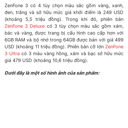
ZenFone 3 có 4 tùy chọn màu sắc gồm vàng, xanh,
Photo
Infographic
đen, trắng và sở hữu mức giá khởi điểm là 249 USD
(khoảng 5,5 triệu đồng). Trong khi đó, phiên bản
Video
Shorts video
ZenFone 3 Deluxe
có 3 tùy chọn màu sắc gồm xám,
bác và vàng, được trang bị cấu hình cao cấp hơn với
6GB RAM và bộ nhớ trong 64GB được bán với giá 499
VTV Money
VTV Thể thao
USD (khoảng 11 triệu đồng). Phiên bản cỡ lớn
ZenFone
3 Ultra
có 3 màu vàng hồng, xám và bạc sở hữu mức
VTV Sức khoẻ
Bất động sản
giá 479 USD (khoảng 10,6 triệu đồng).
Dưới đây là một số hình ảnh của sản phẩm:
Thị trường 24h
Tấm lòng Việt
VTV4
Vươn mình bằng AI
VTV9
VTV8
Liên hệ tòa soạn
English