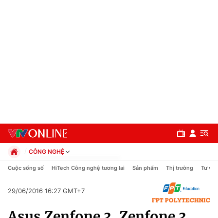
CÔNG NGHỆ
Chính trị
Cuộc sống số
HiTech Công nghệ tương lai
Sản phẩm
Thị trường
Tư vấn
Xã hội
Pháp luật
29/06/2016 16:27 GMT+7
Chuyên mục
Kinh tế
Asus Zenfone 3, Zenfone 3
Thể thao