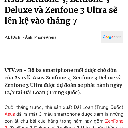
Chính trị
Truyền hình
Deluxe và Zenfone 3 Ultra sẽ
Văn hóa - Giải trí
Xã hội
lên kệ vào tháng 7
Y tế
Đời sống
Pháp luật
Công nghệ
P.L (Dịch) - Ảnh: PhoneArena
Giáo dục
Y tế
Thế giới
VTV.vn - Bộ ba smartphone mới được chờ đón
của Asus là Asus Zenfone 3, Zenfone 3 Deluxe và
Tin tức
Kinh tế
Zenfone 3 Ultra được dự đoán sẽ phát hành ngày
Thế giới đó đây
12/7 tại Đài Loan (Trung Quốc).
Tài chính
Dữ liệu và đời sống
Câu chuyện quốc tế
Cuối tháng trước, nhà sản xuất Đài Loan (Trung Quốc)
Thị trường
Asus
đã ra mắt 3 mẫu smartphone được xem là những
Truyền hình
Góc doanh nghiệp
con át chủ bài của hãng trong năm nay gồm
ZenFone
3
, ZenFone 3 Deluxe và ZenFone 3 Ultra trước thềm sự