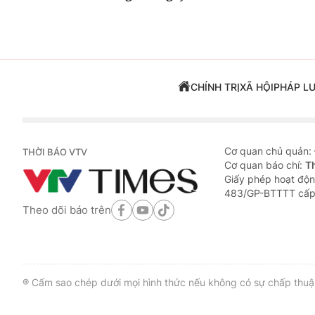
CHÍNH TRỊ
XÃ HỘI
PHÁP L
Cơ quan chủ quản:
THỜI BÁO VTV
Cơ quan báo chí:
T
Giấy phép hoạt độn
483/GP-BTTTT cấp
Theo dõi báo trên
® Cấm sao chép dưới mọi hình thức nếu không có sự chấp thuận 