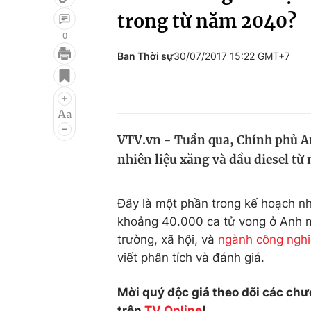
trong từ năm 2040?
0
Ban Thời sự
30/07/2017 15:22 GMT+7
Giải trí
Đời sống
Điện ảnh
Du lịch
Âm nhạc
Làm đẹp
VTV.vn - Tuần qua, Chính phủ An
Sao
Chất lượng cuộc sốn
nhiên liệu xăng và dầu diesel từ
Đây là một phần trong kế hoạch n
khoảng 40.000 ca tử vong ở Anh mỗ
trường, xã hội, và
ngành công nghi
viết phân tích và đánh giá.
Mời quý độc giả theo dõi các chư
trên
TV Online
!