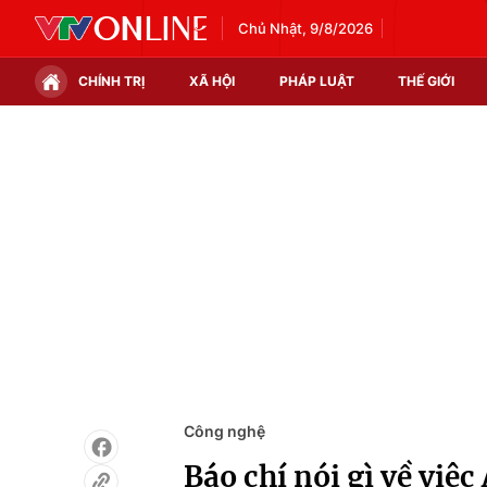
Chủ Nhật, 9/8/2026
CHÍNH TRỊ
XÃ HỘI
PHÁP LUẬT
THẾ GIỚI
Chính trị
Xã hội
Thế giới
Kinh tế
Tin tức
Tài chính
Thế giới đó đây
Thị trường
Câu chuyện quốc tế
Góc doanh nghiệp
Dữ liệu và đời sống
Công nghệ
Báo chí nói gì về việ