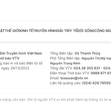
UẬT
THẾ GIỚI
KINH TẾ
TRUYỀN HÌNH
GIẢI TRÍ
Y TẾ
ĐỜI SỐNG
CÔNG NG
Đài Truyền hình Việt Nam
Tổng Biên tập:
Vũ Thanh Thủy
hời báo VTV
Phó Tổng Biên tập:
Nguyễn Thị Mỹ Hạ
g báo in và báo điện tử số
Nguyễn Trọng Ninh
 ngày 29/12/2023
Tổng đài VTV:
024.38 355 931 - 024
Ðiện thoại Thời báo VTV:
0988 671 6
Email:
toasoan@vtv.vn
Liên hệ quảng cáo:
(024) 626 79595
bằng văn bản. Ghi rõ nguồn VTV.vn khi phát hành lại thông tin từ w