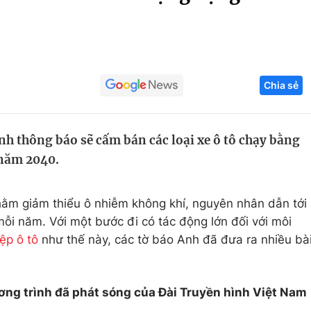
Góc ảnh
Giáo dục
Công nghệ
Chia sẻ
Tuyển sinh
Hitech Công ng
Học trực tuyến
Sản phẩm
h thông báo sẽ cấm bán các loại xe ô tô chạy bằng
g
Thị trường
 năm 2040.
Tư vấn
hằm giảm thiểu ô nhiễm không khí, nguyên nhân dẫn tới
i năm. Với một bước đi có tác động lớn đối với môi
ệp ô tô
như thế này, các tờ báo Anh đã đưa ra nhiều bà
ơng trình đã phát sóng của Đài Truyền hình Việt Nam