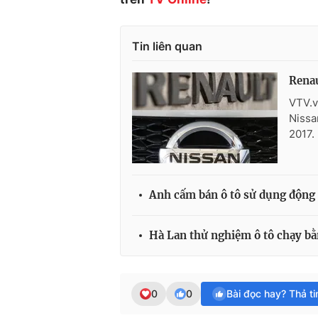
Tin liên quan
Renau
VTV.v
Nissa
2017.
Anh cấm bán ô tô sử dụng động 
Hà Lan thử nghiệm ô tô chạy bằ
0
0
Bài đọc hay? Thả t