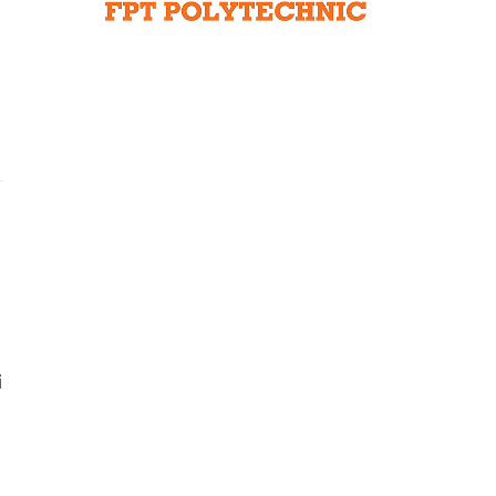
Liên hệ toà soạn
hệ tương lai
i