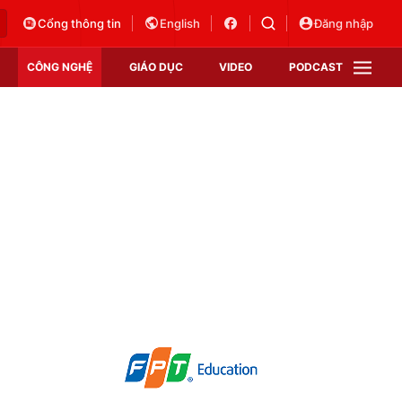
Cổng thông tin
English
Đăng nhập
CÔNG NGHỆ
GIÁO DỤC
VIDEO
PODCAST
VTV Money
VTV Thể thao
VTV Sức khoẻ
Bất động sản
Thị trường 24h
Tấm lòng Việt
Vươn mình bằng AI
VTV4
VTV8
VTV9
Lịch phát sóng
Giao lưu trực tuyến
Sự kiện