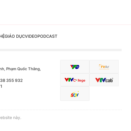
HỆ
GIÁO DỤC
VIDEO
PODCAST
nh, Phạm Quốc Thắng,
.38 355 932
71
ebsite này.