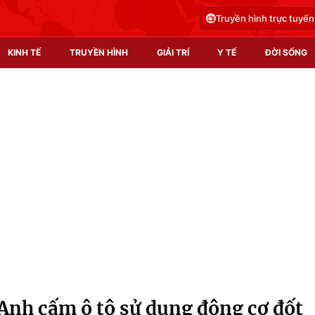
Truyền hình trực tuyến
KINH TẾ
TRUYỀN HÌNH
GIẢI TRÍ
Y TẾ
ĐỜI SỐNG
Pháp luật
Y tế
Truyền hình
Multimedia
Phim VTV
Video
Hậu trường
Shorts video
Nhân vật
Podcast
Khán giả
EMagazine
Giải sao mai
Photo
c Anh cấm ô tô sử dụng động cơ đốt
Infographic