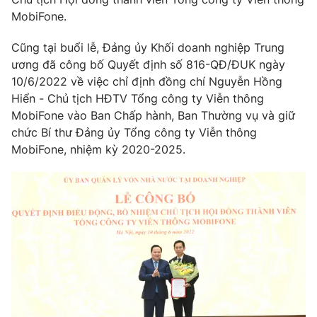
Phim VTV
Giải trí
MobiFone.
Hậu trường
Điện ảnh
Cũng tại buổi lễ, Đảng ủy Khối doanh nghiệp Trung
Đời sống
Nhân vật
ương đã công bố Quyết định số 816-QĐ/ĐUK ngày
Âm nhạc
10/6/2022 về việc chỉ định đồng chí Nguyễn Hồng
Du lịch
Khán giả
Giáo dục
Hiển - Chủ tịch HĐTV Tổng công ty Viễn thông
Sao
Làm đẹp
MobiFone vào Ban Chấp hành, Ban Thường vụ và giữ
Giải sao mai
Tuyển sinh
chức Bí thư Đảng ủy Tổng công ty Viễn thông
Công nghệ
Chất lượng cuộc sống
MobiFone, nhiệm kỳ 2020-2025.
Học trực tuyến
Hitech Công nghệ tương lai
Giao lưu trực tuyến
Sản phẩm
Lịch phát sóng
Thị trường
Tư vấn
Chuyên mục khác
Emagazine
Podcast