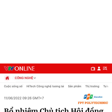
CÔNG NGHỆ
Chính trị
Cuộc sống số
HiTech Công nghệ tương lai
Sản phẩm
Thị trường
Tư vấn
Xã hội
Pháp luật
11/06/2022 09:26 GMT+7
Chuyên mục
Kinh tế
Bổ nhiệm Chủ tịch Hội đồng
Thể thao