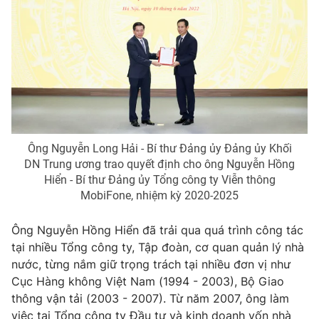
THỜI BÁO VTV
Theo dõi báo trên
Ông Nguyễn Long Hải - Bí thư Đảng ủy Đảng ủy Khối
DN Trung ương trao quyết định cho ông Nguyễn Hồng
Cơ quan chủ quản:
Đài Truyền hình Việt Nam
Hiển - Bí thư Đảng ủy Tổng công ty Viễn thông
MobiFone, nhiệm kỳ 2020-2025
Cơ quan báo chí:
Thời báo VTV
Giấy phép hoạt động báo in và báo điện tử số 483/GP-BTTTT
Ông Nguyễn Hồng Hiển đã trải qua quá trình công tác
cấp ngày 29/12/2023
tại nhiều Tổng công ty, Tập đoàn, cơ quan quản lý nhà
Tổng Biên tập:
Vũ Thanh Thủy
nước, từng nắm giữ trọng trách tại nhiều đơn vị như
Phó Tổng Biên tập:
Nguyễn Thị Mỹ Hạnh, Phạm Quốc Thắng,
Cục Hàng không Việt Nam (1994 - 2003), Bộ Giao
Nguyễn Trọng Ninh
thông vận tải (2003 - 2007). Từ năm 2007, ông làm
Tổng đài VTV:
024.38 355 931 - 024.38 355 932
việc tại Tổng công ty Đầu tư và kinh doanh vốn nhà