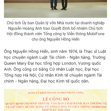
Photo
Infographic
Video
Shorts video
Chủ tịch Ủy ban Quản lý vốn Nhà nước tại doanh nghiệp
Nguyễn Hoàng Anh trao Quyết định bổ nhiệm Chủ tịch
Hội đồng thành viên Tổng công ty Viễn thông MobiFone
VTV Money
VTV Thể thao
cho ông Nguyễn Hồng Hiển
VTV Sức khoẻ
Bất động sản
Ông Nguyễn Hồng Hiển, sinh năm 1974, là Thạc sĩ Luật
học chuyên ngành Luật Tài chính - Ngân hàng, Trường
Queen Mary Đại học tổng hợp London, Vương quốc
Thị trường 24h
Tấm lòng Việt
Anh. Ông cũng có bằng Cử nhân Luật học, Đại học
Tổng hợp Hà Nội; Cử nhân Kinh tế chuyên ngành Tài
VTV4
Vươn mình bằng AI
chính - Ngân hàng, Đại học Kinh tế quốc dân.
VTV9
VTV8
Liên hệ tòa soạn
English