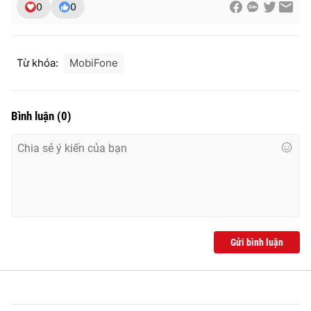
0
0
Từ khóa:
MobiFone
Bình luận
(
0
)
Gửi bình luận