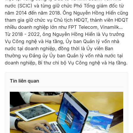
Ðiện thoại Thời báo VTV:
024.66 897 897
nước (SCIC) và từng giữ chức Phó Tổng giám đốc từ
Email:
toasoan@vtv.vn
năm 2014 đến năm 2018. Ông Nguyễn Hồng Hiển cũng
tham gia giữ chức vụ Chủ tịch HĐQT, thành viên HĐQT
Liên hệ quảng cáo:
024-7300.7108
nhiều doanh nghiệp lớn như FPT Telecom, Vinamilk...
Từ 2018 - 2022, ông Nguyễn Hồng Hiển là Vụ trưởng
Vụ Công nghệ và Hạ tầng, Ủy ban Quản lý vốn nhà
nước tại doanh nghiệp, đồng thời là Ủy viên Ban
thường vụ Đảng ủy Ủy ban Quản lý vốn nhà nước tại
doanh nghiệp, Bí thư chi bộ Vụ Công nghệ và Hạ tầng.
Tin liên quan
® Cấm sao chép dưới mọi hình thức nếu không có sự chấp
thuận bằng văn bản. Ghi rõ nguồn VTV.vn khi phát hành lại
thông tin từ website này.