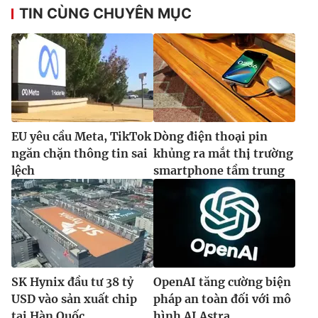
TIN CÙNG CHUYÊN MỤC
EU yêu cầu Meta, TikTok
Dòng điện thoại pin
ngăn chặn thông tin sai
khủng ra mắt thị trường
lệch
smartphone tầm trung
SK Hynix đầu tư 38 tỷ
OpenAI tăng cường biện
USD vào sản xuất chip
pháp an toàn đối với mô
tại Hàn Quốc
hình AI Astra