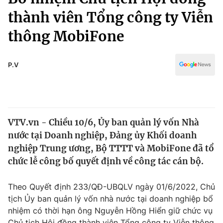
Chính trị
Truyền hình
thành viên Tổng công ty Viễn
Văn hóa - Giải trí
Xã hội
thông MobiFone
Y tế
Đời sống
Pháp luật
Công nghệ
P.V
Giáo dục
Y tế
Thế giới
VTV.vn - Chiều 10/6, Ủy ban quản lý vốn Nhà
nước tại Doanh nghiệp, Đảng ủy Khối doanh
Tin tức
Kinh tế
nghiệp Trung ương, Bộ TTTT và MobiFone đã tổ
Thế giới đó đây
chức lễ công bố quyết định về công tác cán bộ.
Tài chính
Dữ liệu và đời sống
Câu chuyện quốc tế
Theo Quyết định 233/QĐ-UBQLV ngày 01/6/2022, Chủ
Thị trường
tịch Ủy ban quản lý vốn nhà nước tại doanh nghiệp bổ
Truyền hình
Góc doanh nghiệp
nhiệm có thời hạn ông Nguyễn Hồng Hiển giữ chức vụ
Chủ tịch Hội đồng thành viên Tổng công ty Viễn thông