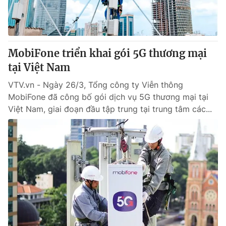
Giao lưu trực tuyến
Sản phẩm
Lịch phát sóng
Thị trường
Tư vấn
MobiFone triển khai gói 5G thương mại
tại Việt Nam
Chuyên mục khác
Emagazine
VTV.vn - Ngày 26/3, Tổng công ty Viễn thông
Podcast
MobiFone đã công bố gói dịch vụ 5G thương mại tại
Việt Nam, giai đoạn đầu tập trung tại trung tâm các...
Photo
Infographic
Video
Shorts video
VTV Money
VTV Thể thao
VTV Sức khoẻ
Bất động sản