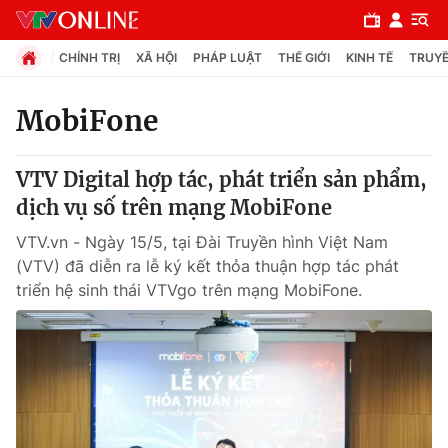
CHÍNH TRỊ
XÃ HỘI
PHÁP LUẬT
THẾ GIỚI
KINH TẾ
TRUYỀ
MobiFone
Chuyên mục
VTV Digital hợp tác, phát triển sản phẩm,
Chính trị
dịch vụ số trên mạng MobiFone
VTV.vn - Ngày 15/5, tại Đài Truyền hình Việt Nam
Xã hội
(VTV) đã diễn ra lễ ký kết thỏa thuận hợp tác phát
triển hệ sinh thái VTVgo trên mạng MobiFone.
Pháp luật
Y tế
Thế giới