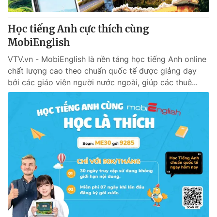
Giấy phép hoạt động báo in và báo điện tử số 483/GP-BTTTT
cấp ngày 29/12/2023
Học tiếng Anh cực thích cùng
Tổng Biên tập:
Vũ Thanh Thủy
MobiEnglish
Phó Tổng Biên tập:
Nguyễn Thị Mỹ Hạnh, Phạm Quốc Thắng,
Nguyễn Trọng Ninh
VTV.vn - MobiEnglish là nền tảng học tiếng Anh online
Tổng đài VTV:
024.38 355 931 - 024.38 355 932
chất lượng cao theo chuẩn quốc tế được giảng dạy
Ðiện thoại Thời báo VTV:
024.66 897 897
bởi các giáo viên người nước ngoài, giúp các thuê...
Email:
toasoan@vtv.vn
Liên hệ quảng cáo:
024-7300.7108