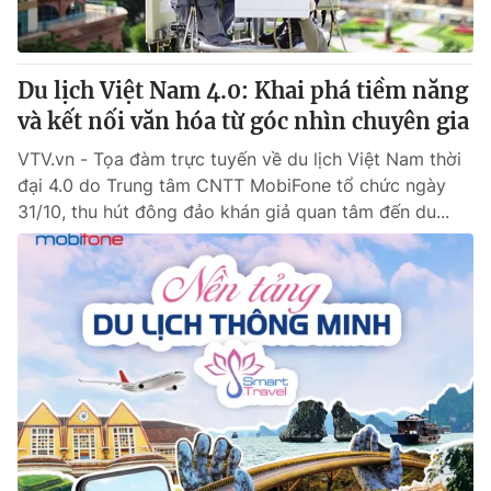
Thị trường 24h
Tấm lòng Việt
VTV4
Vươn mình bằng AI
Du lịch Việt Nam 4.0: Khai phá tiềm năng
và kết nối văn hóa từ góc nhìn chuyên gia
VTV9
VTV8
VTV.vn - Tọa đàm trực tuyến về du lịch Việt Nam thời
đại 4.0 do Trung tâm CNTT MobiFone tổ chức ngày
Liên hệ tòa soạn
English
31/10, thu hút đông đảo khán giả quan tâm đến du...
THỜI BÁO VTV
Theo dõi báo trên
Cơ quan chủ quản:
Đài Truyền hình Việt Nam
Cơ quan báo chí:
Thời báo VTV