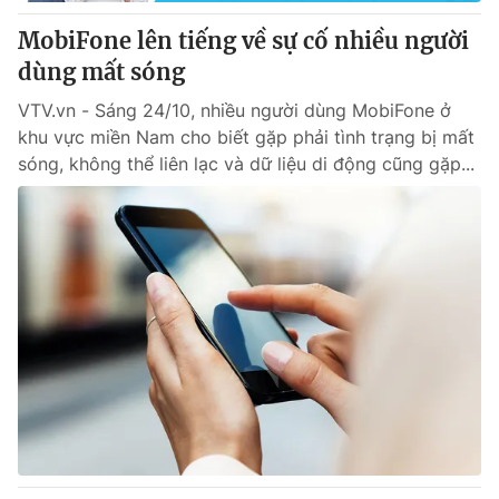
MobiFone lên tiếng về sự cố nhiều người
® Cấm sao chép dưới mọi hình thức nếu không có sự chấp
dùng mất sóng
thuận bằng văn bản. Ghi rõ nguồn VTV.vn khi phát hành lại
thông tin từ website này.
VTV.vn - Sáng 24/10, nhiều người dùng MobiFone ở
khu vực miền Nam cho biết gặp phải tình trạng bị mất
sóng, không thể liên lạc và dữ liệu di động cũng gặp...