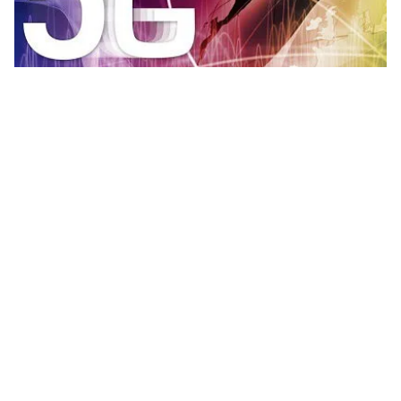
Tin mới
Video
Live
Emagazine
Trang chủ
Cơ hội sở hữu Bphone 3 với giá chỉ ...
1.000 đồng
VTV.vn - Lần đầu tiên tại Việt Nam, thuê bao di động
có thể đến các cửa hàng của MobiFone nhận Bphone
3 về dùng gần như không phải trả tiền, chỉ với 1.000...