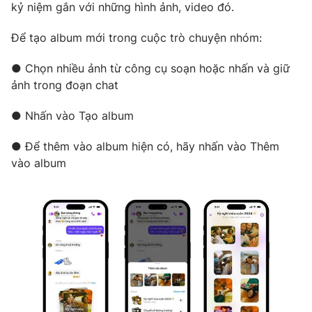
kỷ niệm gắn với những hình ảnh, video đó.
Photo
Infographic
Để tạo album mới trong cuộc trò chuyện nhóm:
Video
Shorts video
● Chọn nhiều ảnh từ công cụ soạn hoặc nhấn và giữ
ảnh trong đoạn chat
VTV Money
VTV Thể thao
● Nhấn vào Tạo album
VTV Sức khoẻ
Bất động sản
● Để thêm vào album hiện có, hãy nhấn vào Thêm
vào album
Thị trường 24h
Tấm lòng Việt
VTV4
Vươn mình bằng AI
VTV9
VTV8
Liên hệ tòa soạn
English