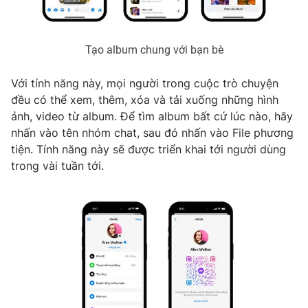
Tạo album chung với bạn bè
THỜI BÁO VTV
Với tính năng này, mọi người trong cuộc trò chuyện
đều có thể xem, thêm, xóa và tải xuống những hình
ảnh, video từ album. Để tìm album bất cứ lúc nào, hãy
Theo dõi báo trên
nhấn vào tên nhóm chat, sau đó nhấn vào File phương
tiện. Tính năng này sẽ được triển khai tới người dùng
trong vài tuần tới.
Cơ quan chủ quản:
Đài Truyền hình Việt Nam
Cơ quan báo chí:
Thời báo VTV
Giấy phép hoạt động báo in và báo điện tử số 483/GP-BTTTT
cấp ngày 29/12/2023
Tổng Biên tập:
Vũ Thanh Thủy
Phó Tổng Biên tập:
Nguyễn Thị Mỹ Hạnh, Phạm Quốc Thắng,
Nguyễn Trọng Ninh
Tổng đài VTV:
024.38 355 931 - 024.38 355 932