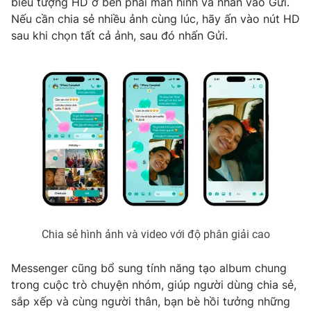
biểu tượng HD ở bên phải màn hình và nhấn vào Gửi.
Phim VTV
Giải trí
Nếu cần chia sẻ nhiều ảnh cùng lúc, hãy ấn vào nút HD
Hậu trường
sau khi chọn tất cả ảnh, sau đó nhấn Gửi.
Điện ảnh
Đời sống
Nhân vật
Âm nhạc
Du lịch
Khán giả
Giáo dục
Sao
Làm đẹp
Giải sao mai
Tuyển sinh
Công nghệ
Chất lượng cuộc sống
Học trực tuyến
Hitech Công nghệ tương lai
Giao lưu trực tuyến
Sản phẩm
Lịch phát sóng
Thị trường
Chia sẻ hình ảnh và video với độ phân giải cao
Tư vấn
Messenger cũng bổ sung tính năng tạo album chung
Chuyên mục khác
trong cuộc trò chuyện nhóm, giúp người dùng chia sẻ,
Emagazine
Podcast
sắp xếp và cùng người thân, bạn bè hồi tưởng những