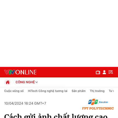
CÔNG NGHỆ
Chính trị
Cuộc sống số
HiTech Công nghệ tương lai
Sản phẩm
Thị trường
Tư vấn
Xã hội
Pháp luật
10/04/2024 16:24 GMT+7
Chuyên mục
Kinh tế
Cách gửi ảnh chất lượng cao
Thể thao