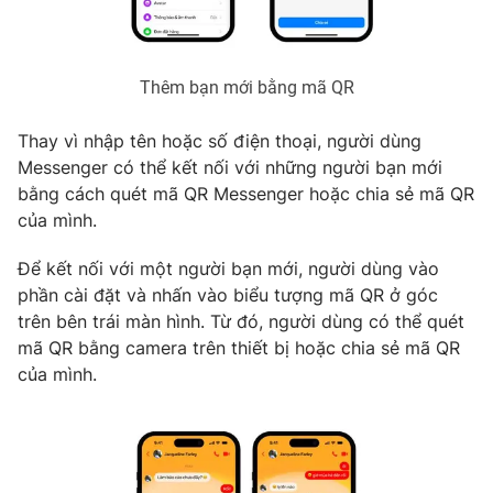
Ðiện thoại Thời báo VTV:
024.66 897 897
Email:
toasoan@vtv.vn
Liên hệ quảng cáo:
024-7300.7108
Thêm bạn mới bằng mã QR
Thay vì nhập tên hoặc số điện thoại, người dùng
Messenger có thể kết nối với những người bạn mới
bằng cách quét mã QR Messenger hoặc chia sẻ mã QR
của mình.
Để kết nối với một người bạn mới, người dùng vào
phần cài đặt và nhấn vào biểu tượng mã QR ở góc
trên bên trái màn hình. Từ đó, người dùng có thể quét
mã QR bằng camera trên thiết bị hoặc chia sẻ mã QR
của mình.
® Cấm sao chép dưới mọi hình thức nếu không có sự chấp
thuận bằng văn bản. Ghi rõ nguồn VTV.vn khi phát hành lại
thông tin từ website này.