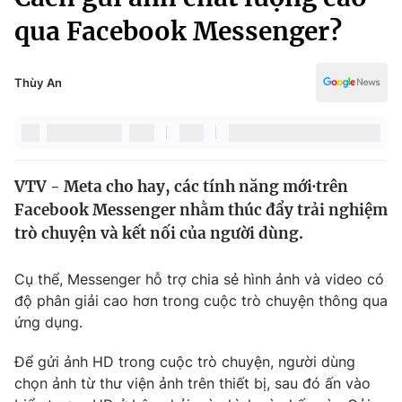
Chính trị
Truyền hình
qua Facebook Messenger?
Văn hóa - Giải trí
Xã hội
Y tế
Thùy An
Đời sống
Pháp luật
Công nghệ
Giáo dục
Y tế
VTV - Meta cho hay, các tính năng mới·trên
Facebook Messenger nhằm thúc đẩy trải nghiệm
Thế giới
trò chuyện và kết nối của người dùng.
Tin tức
Kinh tế
Cụ thể, Messenger hỗ trợ chia sẻ hình ảnh và video có
Thế giới đó đây
độ phân giải cao hơn trong cuộc trò chuyện thông qua
Tài chính
Dữ liệu và đời sống
ứng dụng.
Câu chuyện quốc tế
Thị trường
Để gửi ảnh HD trong cuộc trò chuyện, người dùng
Truyền hình
Góc doanh nghiệp
chọn ảnh từ thư viện ảnh trên thiết bị, sau đó ấn vào