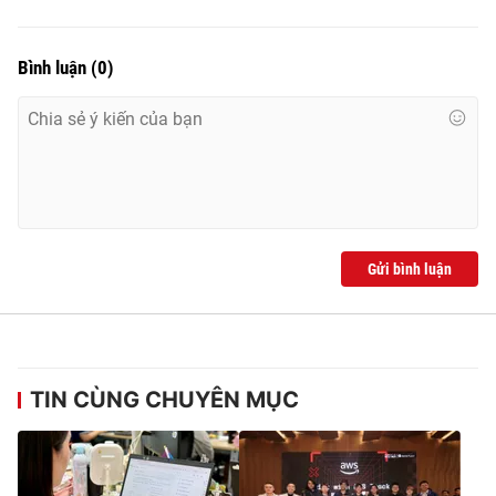
Bình luận
(
0
)
Gửi bình luận
TIN CÙNG CHUYÊN MỤC