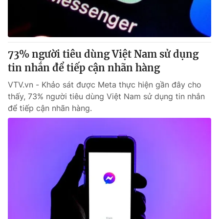
Thị trường 24h
Tấm lòng Việt
VTV4
Vươn mình bằng AI
73% người tiêu dùng Việt Nam sử dụng
VTV9
VTV8
tin nhắn để tiếp cận nhãn hàng
VTV.vn - Khảo sát được Meta thực hiện gần đây cho
Liên hệ tòa soạn
English
thấy, 73% người tiêu dùng Việt Nam sử dụng tin nhắn
để tiếp cận nhãn hàng.
THỜI BÁO VTV
Theo dõi báo trên
Cơ quan chủ quản:
Đài Truyền hình Việt Nam
Cơ quan báo chí:
Thời báo VTV