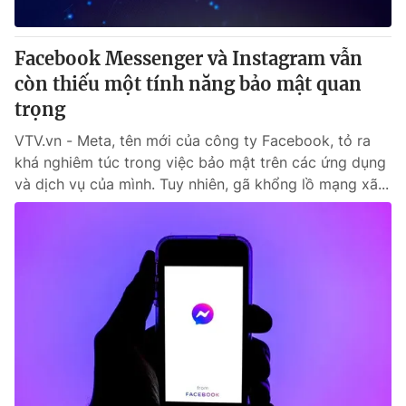
® Cấm sao chép dưới mọi hình thức nếu không có sự chấp
Facebook Messenger và Instagram vẫn
thuận bằng văn bản. Ghi rõ nguồn VTV.vn khi phát hành lại
còn thiếu một tính năng bảo mật quan
thông tin từ website này.
trọng
VTV.vn - Meta, tên mới của công ty Facebook, tỏ ra
khá nghiêm túc trong việc bảo mật trên các ứng dụng
và dịch vụ của mình. Tuy nhiên, gã khổng lồ mạng xã...