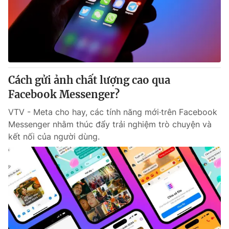
Tin tức
Kinh tế
Thế giới đó đây
Tài chính
Dữ liệu và đời sống
Câu chuyện quốc tế
Thị trường
Cách gửi ảnh chất lượng cao qua
Truyền hình
Góc doanh nghiệp
Facebook Messenger?
Phim VTV
Giải trí
VTV - Meta cho hay, các tính năng mới·trên Facebook
Hậu trường
Messenger nhằm thúc đẩy trải nghiệm trò chuyện và
Điện ảnh
kết nối của người dùng.
Đời sống
Nhân vật
Âm nhạc
Du lịch
Khán giả
Giáo dục
Sao
Làm đẹp
Giải sao mai
Tuyển sinh
Công nghệ
Chất lượng cuộc sống
Học trực tuyến
Hitech Công nghệ tương lai