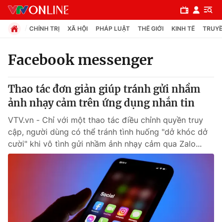
CHÍNH TRỊ
XÃ HỘI
PHÁP LUẬT
THẾ GIỚI
KINH TẾ
TRUYỀ
Facebook messenger
Chuyên mục
Thao tác đơn giản giúp tránh gửi nhầm
Chính trị
ảnh nhạy cảm trên ứng dụng nhắn tin
VTV.vn - Chỉ với một thao tác điều chỉnh quyền truy
Xã hội
cập, người dùng có thể tránh tình huống "dở khóc dở
cười" khi vô tình gửi nhầm ảnh nhạy cảm qua Zalo...
Pháp luật
Y tế
Thế giới