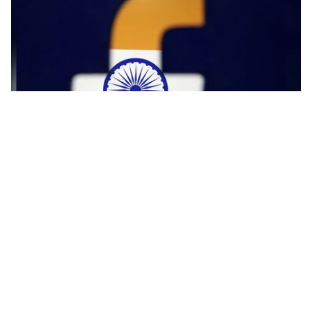
Tin mới
Video
Live
Emagazine
Trang chủ
Mẹo hay giúp đọc tin nhắn trên Facebook
Messenger, WhatsApp... mà người gửi
không hay biết
VTV.vn - Vì nhiều lý do khiến bạn muốn “giấu mặt” trên
mạng xã hội hoặc muốn tránh mặt một ai đó nhưng lại
nhận được tin nhắn được gửi đến từ Facebook...