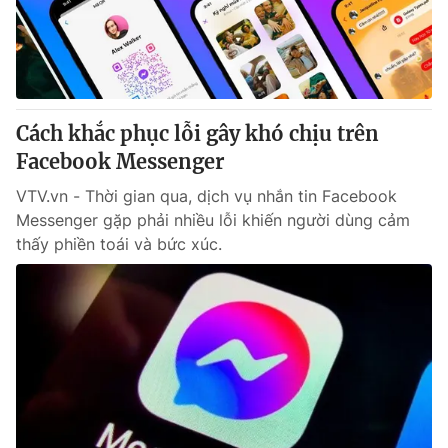
Giao lưu trực tuyến
Sản phẩm
Lịch phát sóng
Thị trường
Tư vấn
Cách khắc phục lỗi gây khó chịu trên
Chuyên mục khác
Facebook Messenger
Emagazine
Podcast
VTV.vn - Thời gian qua, dịch vụ nhắn tin Facebook
Messenger gặp phải nhiều lỗi khiến người dùng cảm
Photo
Infographic
thấy phiền toái và bức xúc.
Video
Shorts video
VTV Money
VTV Thể thao
VTV Sức khoẻ
Bất động sản