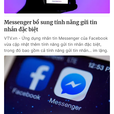
Giấy phép hoạt động báo in và báo điện tử số 483/GP-BTTTT
cấp ngày 29/12/2023
Tổng Biên tập:
Vũ Thanh Thủy
Messenger bổ sung tính năng gửi tin
Phó Tổng Biên tập:
Nguyễn Thị Mỹ Hạnh, Phạm Quốc Thắng,
nhắn đặc biệt
Nguyễn Trọng Ninh
Tổng đài VTV:
024.38 355 931 - 024.38 355 932
VTV.vn - Ứng dụng nhắn tin Messenger của Facebook
Ðiện thoại Thời báo VTV:
024.66 897 897
vừa cập nhật thêm tính năng gửi tin nhắn đặc biệt,
Email:
toasoan@vtv.vn
trong đó bao gồm cả tính năng gửi tin nhắn… im lặng.
Liên hệ quảng cáo:
024-7300.7108