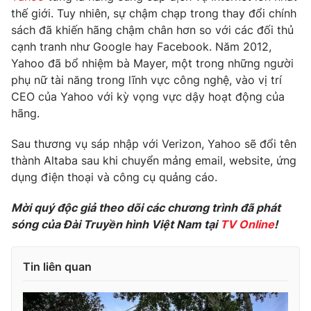
Phim VTV
thế giới. Tuy nhiên, sự chậm chạp trong thay đổi chính
Giải trí
sách đã khiến hãng chậm chân hơn so với các đối thủ
Hậu trường
Điện ảnh
cạnh tranh như Google hay Facebook. Năm 2012,
Đời sống
Nhân vật
Yahoo đã bổ nhiệm bà Mayer, một trong những người
Âm nhạc
phụ nữ tài năng trong lĩnh vực công nghệ, vào vị trí
Du lịch
Khán giả
Giáo dục
CEO của Yahoo với kỳ vọng vực dậy hoạt động của
Sao
Làm đẹp
hãng.
Giải sao mai
Tuyển sinh
Công nghệ
Chất lượng cuộc sống
Sau thương vụ sáp nhập với Verizon, Yahoo sẽ đổi tên
Học trực tuyến
thành Altaba sau khi chuyển mảng email, website, ứng
Hitech Công nghệ tương lai
Giao lưu trực tuyến
dụng điện thoại và công cụ quảng cáo.
Sản phẩm
Mời quý độc giả theo dõi các chương trình đã phát
Lịch phát sóng
Thị trường
sóng của Đài Truyền hình Việt Nam tại
TV Online
!
Tư vấn
Tin liên quan
Chuyên mục khác
Emagazine
Podcast