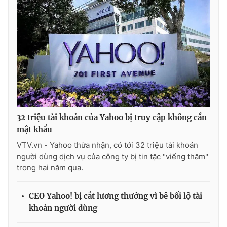
Photo
Infographic
Video
Shorts video
VTV Money
VTV Thể thao
VTV Sức khoẻ
Bất động sản
32 triệu tài khoản của Yahoo bị truy cập không cần
mật khẩu
Thị trường 24h
Tấm lòng Việt
VTV.vn - Yahoo thừa nhận, có tới 32 triệu tài khoản
người dùng dịch vụ của công ty bị tin tặc "viếng thăm"
VTV4
Vươn mình bằng AI
trong hai năm qua.
VTV9
VTV8
CEO Yahoo! bị cắt lương thưởng vì bê bối lộ tài
khoản người dùng
Liên hệ tòa soạn
English