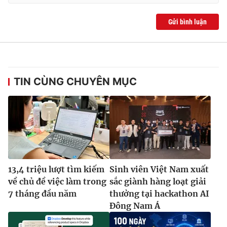
Ðiện thoại Thời báo VTV:
024.66 897 897
Email:
toasoan@vtv.vn
Gửi bình luận
Liên hệ quảng cáo:
024-7300.7108
TIN CÙNG CHUYÊN MỤC
13,4 triệu lượt tìm kiếm
Sinh viên Việt Nam xuất
® Cấm sao chép dưới mọi hình thức nếu không có sự chấp
về chủ đề việc làm trong
sắc giành hàng loạt giải
thuận bằng văn bản. Ghi rõ nguồn VTV.vn khi phát hành lại
7 tháng đầu năm
thưởng tại hackathon AI
thông tin từ website này.
Đông Nam Á