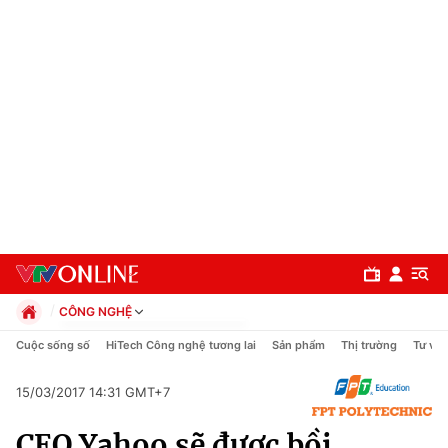
CÔNG NGHỆ
Chính trị
Cuộc sống số
HiTech Công nghệ tương lai
Sản phẩm
Thị trường
Tư vấn
Xã hội
Pháp luật
15/03/2017 14:31 GMT+7
Chuyên mục
Kinh tế
CEO Yahoo sẽ được bồi
Thể thao