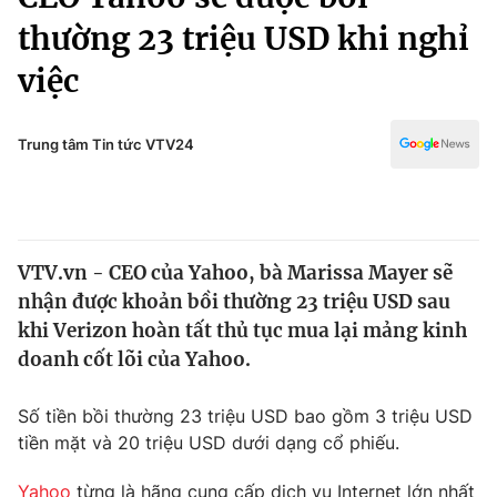
Chính trị
Truyền hình
thường 23 triệu USD khi nghỉ
Văn hóa - Giải trí
Xã hội
việc
Y tế
Đời sống
Pháp luật
Công nghệ
Trung tâm Tin tức VTV24
Giáo dục
Y tế
Thế giới
VTV.vn - CEO của Yahoo, bà Marissa Mayer sẽ
nhận được khoản bồi thường 23 triệu USD sau
Tin tức
Kinh tế
khi Verizon hoàn tất thủ tục mua lại mảng kinh
Thế giới đó đây
doanh cốt lõi của Yahoo.
Tài chính
Dữ liệu và đời sống
Câu chuyện quốc tế
Số tiền bồi thường 23 triệu USD bao gồm 3 triệu USD
Thị trường
tiền mặt và 20 triệu USD dưới dạng cổ phiếu.
Truyền hình
Góc doanh nghiệp
Yahoo
từng là hãng cung cấp dịch vụ Internet lớn nhất