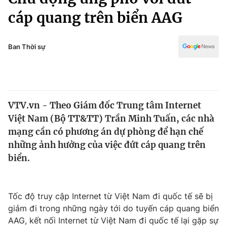
Chính trị
Truyền hình
cáp quang trên biển AAG
Văn hóa - Giải trí
Xã hội
Y tế
Ban Thời sự
Đời sống
Pháp luật
Công nghệ
Giáo dục
Y tế
VTV.vn - Theo Giám đốc Trung tâm Internet
Việt Nam (Bộ TT&TT) Trần Minh Tuấn, các nhà
Thế giới
mạng cần có phương án dự phòng để hạn chế
Tin tức
những ảnh hưởng của việc đứt cáp quang trên
Kinh tế
biển.
Thế giới đó đây
Tài chính
Dữ liệu và đời sống
Câu chuyện quốc tế
Thị trường
Tốc độ truy cập Internet từ Việt Nam đi quốc tế sẽ bị
giảm đi trong những ngày tới do tuyến cáp quang biển
Truyền hình
Góc doanh nghiệp
AAG, kết nối Internet từ Việt Nam đi quốc tế lại gặp sự