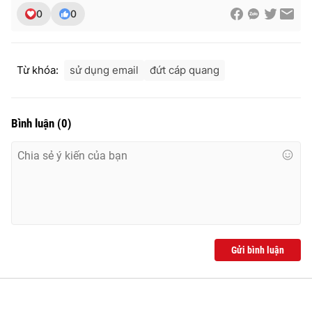
Ðiện thoại Thời báo VTV:
024.66 897 897
0
0
Email:
toasoan@vtv.vn
Liên hệ quảng cáo:
024-7300.7108
Từ khóa:
sử dụng email
đứt cáp quang
Bình luận
(
0
)
® Cấm sao chép dưới mọi hình thức nếu không có sự chấp
Gửi bình luận
thuận bằng văn bản. Ghi rõ nguồn VTV.vn khi phát hành lại
thông tin từ website này.