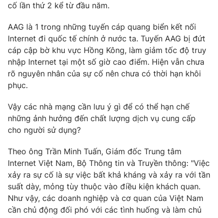
Phim VTV
cố lần thứ 2 kể từ đầu năm.
Giải trí
Hậu trường
AAG là 1 trong những tuyến cáp quang biển kết nối
Điện ảnh
Internet đi quốc tế chính ở nước ta. Tuyến AAG bị đứt
Đời sống
Nhân vật
cáp cập bờ khu vực Hồng Kông, làm giảm tốc độ truy
Âm nhạc
Du lịch
Khán giả
nhập Internet tại một số giờ cao điểm. Hiện vẫn chưa
Giáo dục
Sao
rõ nguyên nhân của sự cố nên chưa có thời hạn khôi
Làm đẹp
Giải sao mai
phục.
Tuyển sinh
Công nghệ
Chất lượng cuộc sống
Vậy các nhà mạng cần lưu ý gì để có thể hạn chế
Học trực tuyến
Hitech Công nghệ tương lai
những ảnh hưởng đến chất lượng dịch vụ cung cấp
Giao lưu trực tuyến
cho người sử dụng?
Sản phẩm
Theo ông Trần Minh Tuấn, Giám đốc Trung tâm
Lịch phát sóng
Thị trường
Internet Việt Nam, Bộ Thông tin và Truyền thông: "Việc
Tư vấn
xảy ra sự cố là sự việc bất khả kháng và xảy ra với tần
suất dày, mỏng tùy thuộc vào điều kiện khách quan.
Chuyên mục khác
Như vậy, các doanh nghiệp và cơ quan của Việt Nam
Emagazine
Podcast
cần chủ động đối phó với các tình huống và làm chủ