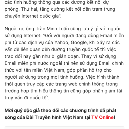
các tình huống thông qua các đường kết nối dự
phòng. Thứ hai, tăng cường kết nối đến trạm trung
Photo
Infographic
chuyển Internet quốc gia".
Video
Shorts video
Ngoài ra, ông Trần Minh Tuấn cũng lưu ý gì với người
sử dụng Internet: "Đối với người đang dùng Email miễn
phí từ các dịch vụ của Yahoo, Google, khi xảy ra các
VTV Money
VTV Thể thao
vấn đề liên quan đến đường truyền quốc tế thì việc
trao đổi này gần như bị gián đoạn. Thay vì sử dụng
VTV Sức khoẻ
Bất động sản
Email miễn phí nước ngoài thì nên sử dụng Email chính
thức với tên miền Việt Nam, góp phần hỗ trợ cho
Thị trường 24h
Tấm lòng Việt
người sử dụng trong mọi tình huống. Việc hình thành
thói quen truy cập các trang web chính thống trong
trường hợp tìm hiểu thông tin cũng góp phần giảm tải
VTV4
Vươn mình bằng AI
truy vấn đi quốc tế".
VTV9
VTV8
Mời quý độc giả theo dõi các chương trình đã phát
sóng của Đài Truyền hình Việt Nam tại
TV Online
!
Liên hệ tòa soạn
English