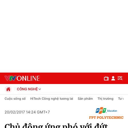
CÔNG NGHỆ
Chính trị
Cuộc sống số
HiTech Công nghệ tương lai
Sản phẩm
Thị trường
Tư vấn
Xã hội
Pháp luật
20/02/2017 14:24 GMT+7
Chuyên mục
Kinh tế
Chủ động ứng phó với đứt
Thể thao