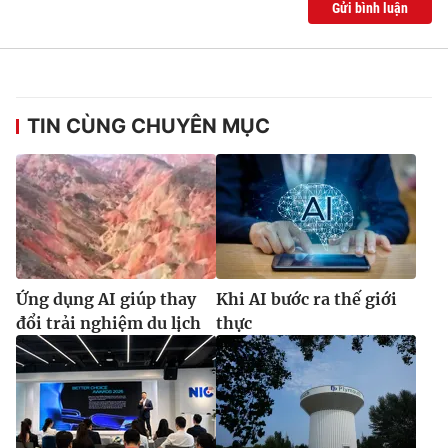
Gửi bình luận
Ðiện thoại Thời báo VTV:
024.66 897 897
Email:
toasoan@vtv.vn
Liên hệ quảng cáo:
024-7300.7108
TIN CÙNG CHUYÊN MỤC
Ứng dụng AI giúp thay
Khi AI bước ra thế giới
đổi trải nghiệm du lịch
thực
® Cấm sao chép dưới mọi hình thức nếu không có sự chấp
thuận bằng văn bản. Ghi rõ nguồn VTV.vn khi phát hành lại
thông tin từ website này.