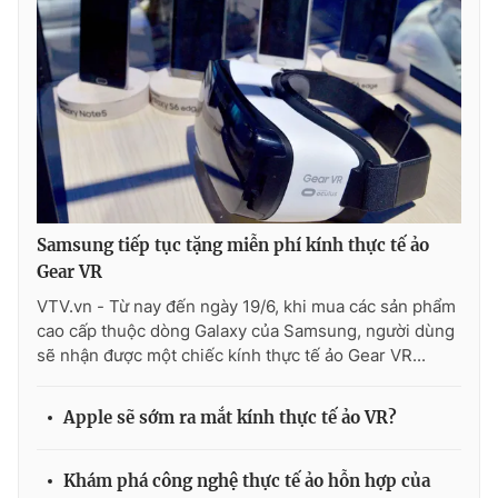
Photo
Infographic
Video
Shorts video
VTV Money
VTV Thể thao
VTV Sức khoẻ
Bất động sản
Samsung tiếp tục tặng miễn phí kính thực tế ảo
Gear VR
Thị trường 24h
Tấm lòng Việt
VTV.vn - Từ nay đến ngày 19/6, khi mua các sản phẩm
cao cấp thuộc dòng Galaxy của Samsung, người dùng
sẽ nhận được một chiếc kính thực tế ảo Gear VR...
VTV4
Vươn mình bằng AI
Apple sẽ sớm ra mắt kính thực tế ảo VR?
VTV9
VTV8
Khám phá công nghệ thực tế ảo hỗn hợp của
Liên hệ tòa soạn
English