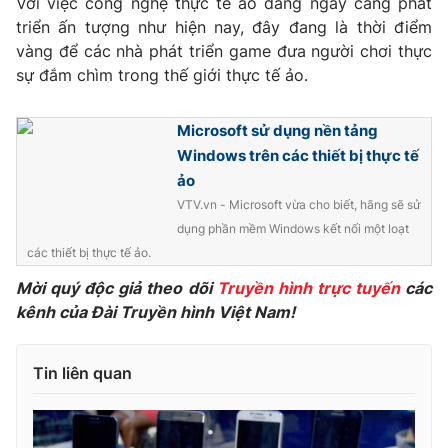
Với việc công nghệ thực tế ảo đang ngày càng phát
Phim VTV
Giải trí
triển ấn tượng như hiện nay, đây đang là thời điểm
Hậu trường
vàng để các nhà phát triển game đưa người chơi thực
Điện ảnh
sự đắm chìm trong thế giới thực tế ảo.
Đời sống
Nhân vật
Âm nhạc
Du lịch
Khán giả
Microsoft sử dụng nền tảng
Giáo dục
Sao
Windows trên các thiết bị thực tế
Làm đẹp
Giải sao mai
Tuyển sinh
ảo
Công nghệ
Chất lượng cuộc sống
VTV.vn - Microsoft vừa cho biết, hãng sẽ sử
Học trực tuyến
dụng phần mềm Windows kết nối một loạt
Hitech Công nghệ tương lai
Giao lưu trực tuyến
các thiết bị thực tế ảo.
Sản phẩm
Mời quý độc giả theo dõi
Truyền hình trực tuyến
các
Lịch phát sóng
kênh của Đài Truyền hình Việt Nam!
Thị trường
Tư vấn
Tin liên quan
Chuyên mục khác
Emagazine
Podcast