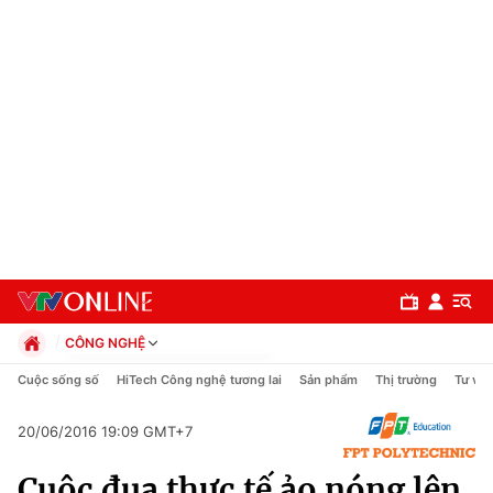
CÔNG NGHỆ
Chính trị
Cuộc sống số
HiTech Công nghệ tương lai
Sản phẩm
Thị trường
Tư vấn
Xã hội
Pháp luật
20/06/2016 19:09 GMT+7
Chuyên mục
Kinh tế
Cuộc đua thực tế ảo nóng lên
Thể thao