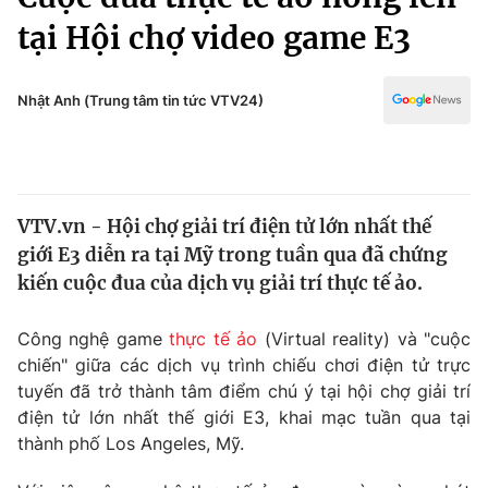
Chính trị
Truyền hình
tại Hội chợ video game E3
Văn hóa - Giải trí
Xã hội
Y tế
Nhật Anh (Trung tâm tin tức VTV24)
Đời sống
Pháp luật
Công nghệ
Giáo dục
Y tế
VTV.vn - Hội chợ giải trí điện tử lớn nhất thế
giới E3 diễn ra tại Mỹ trong tuần qua đã chứng
Thế giới
kiến cuộc đua của dịch vụ giải trí thực tế ảo.
Tin tức
Kinh tế
Công nghệ game
thực tế ảo
(Virtual reality) và "cuộc
Thế giới đó đây
chiến" giữa các dịch vụ trình chiếu chơi điện tử trực
Tài chính
Dữ liệu và đời sống
tuyến đã trở thành tâm điểm chú ý tại hội chợ giải trí
Câu chuyện quốc tế
Thị trường
điện tử lớn nhất thế giới E3, khai mạc tuần qua tại
thành phố Los Angeles, Mỹ.
Truyền hình
Góc doanh nghiệp