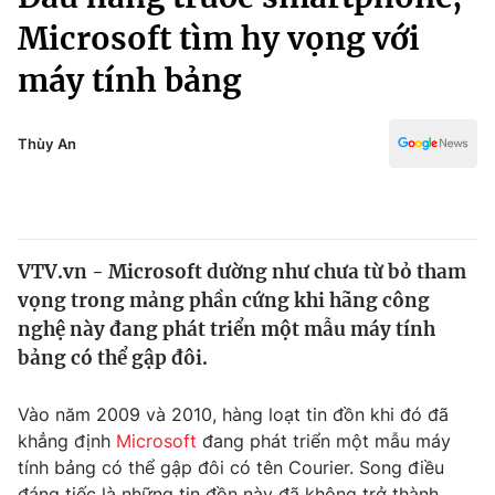
Chính trị
Truyền hình
Microsoft tìm hy vọng với
Văn hóa - Giải trí
Xã hội
máy tính bảng
Y tế
Đời sống
Pháp luật
Công nghệ
Thùy An
Giáo dục
Y tế
Thế giới
VTV.vn - Microsoft dường như chưa từ bỏ tham
vọng trong mảng phần cứng khi hãng công
Tin tức
Kinh tế
nghệ này đang phát triển một mẫu máy tính
Thế giới đó đây
bảng có thể gập đôi.
Tài chính
Dữ liệu và đời sống
Câu chuyện quốc tế
Vào năm 2009 và 2010, hàng loạt tin đồn khi đó đã
Thị trường
khẳng định
Microsoft
đang phát triển một mẫu máy
Truyền hình
Góc doanh nghiệp
tính bảng có thể gập đôi có tên Courier. Song điều
đáng tiếc là những tin đồn này đã không trở thành