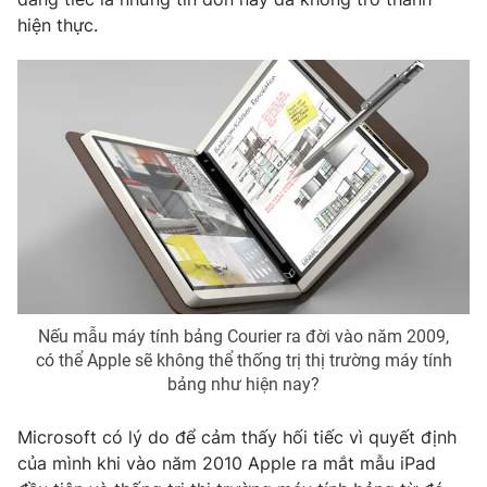
Phim VTV
Giải trí
hiện thực.
Hậu trường
Điện ảnh
Đời sống
Nhân vật
Âm nhạc
Du lịch
Khán giả
Giáo dục
Sao
Làm đẹp
Giải sao mai
Tuyển sinh
Công nghệ
Chất lượng cuộc sống
Học trực tuyến
Hitech Công nghệ tương lai
Giao lưu trực tuyến
Sản phẩm
Nếu mẫu máy tính bảng Courier ra đời vào năm 2009,
Lịch phát sóng
Thị trường
có thể Apple sẽ không thể thống trị thị trường máy tính
bảng như hiện nay?
Tư vấn
Chuyên mục khác
Microsoft có lý do để cảm thấy hối tiếc vì quyết định
Emagazine
Podcast
của mình khi vào năm 2010 Apple ra mắt mẫu iPad