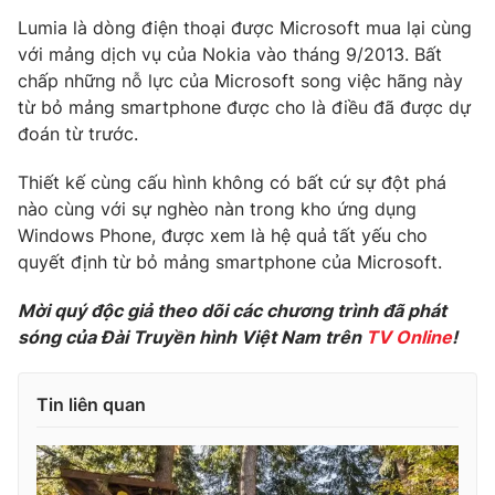
Ðiện thoại Thời báo VTV:
024.66 897 897
Lumia là dòng điện thoại được Microsoft mua lại cùng
Email:
toasoan@vtv.vn
với mảng dịch vụ của Nokia vào tháng 9/2013. Bất
Liên hệ quảng cáo:
024-7300.7108
chấp những nỗ lực của Microsoft song việc hãng này
từ bỏ mảng smartphone được cho là điều đã được dự
đoán từ trước.
Thiết kế cùng cấu hình không có bất cứ sự đột phá
nào cùng với sự nghèo nàn trong kho ứng dụng
Windows Phone, được xem là hệ quả tất yếu cho
quyết định từ bỏ mảng smartphone của Microsoft.
Mời quý độc giả theo dõi các chương trình đã phát
sóng của Đài Truyền hình Việt Nam trên
TV Online
!
® Cấm sao chép dưới mọi hình thức nếu không có sự chấp
Tin liên quan
thuận bằng văn bản. Ghi rõ nguồn VTV.vn khi phát hành lại
thông tin từ website này.