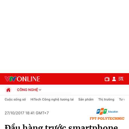
CÔNG NGHỆ
Chính trị
Cuộc sống số
HiTech Công nghệ tương lai
Sản phẩm
Thị trường
Tư vấn
Xã hội
Pháp luật
27/10/2017 18:41 GMT+7
Chuyên mục
Kinh tế
Đầu hàng trước smartphone,
Thể thao