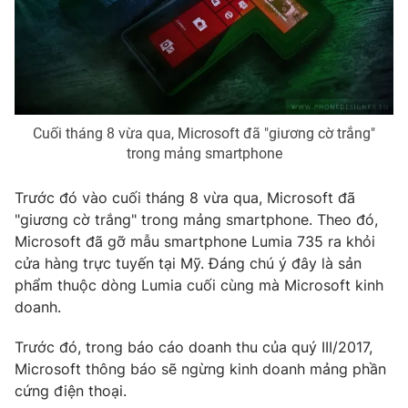
THỜI BÁO VTV
Cuối tháng 8 vừa qua, Microsoft đã "giương cờ trắng"
trong mảng smartphone
Theo dõi báo trên
Trước đó vào cuối tháng 8 vừa qua, Microsoft đã
"giương cờ trắng" trong mảng smartphone. Theo đó,
Cơ quan chủ quản:
Đài Truyền hình Việt Nam
Microsoft đã gỡ mẫu smartphone Lumia 735 ra khỏi
Cơ quan báo chí:
Thời báo VTV
cửa hàng trực tuyến tại Mỹ. Đáng chú ý đây là sản
Giấy phép hoạt động báo in và báo điện tử số 483/GP-BTTTT
phẩm thuộc dòng Lumia cuối cùng mà Microsoft kinh
cấp ngày 29/12/2023
doanh.
Tổng Biên tập:
Vũ Thanh Thủy
Trước đó, trong báo cáo doanh thu của quý III/2017,
Phó Tổng Biên tập:
Nguyễn Thị Mỹ Hạnh, Phạm Quốc Thắng,
Microsoft thông báo sẽ ngừng kinh doanh mảng phần
Nguyễn Trọng Ninh
cứng điện thoại.
Tổng đài VTV:
024.38 355 931 - 024.38 355 932