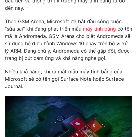
đầu tiên và thống trị thị trường máy tính bảng từ đó
đến nay.
Photo
Infographic
Theo GSM Arena, Microsoft đã bắt đầu công cuộc
Video
Shorts video
"sửa sai" khi đang phát triển mẫu
máy tính bảng
có tên
mã là Andromeda. GSM Arena cho biết Andromeda sẽ
sử dụng hệ điều hành Windows 10 chạy trên bộ vi xử
VTV Money
VTV Thể thao
lý ARM. Đáng chú ý, Andromeda có thể gập đôi, được
trang bị bút cảm ứng và khả năng nghe gọi.
VTV Sức khoẻ
Bất động sản
Nhiều khả năng, khi ra mắt mẫu máy tính bảng của
Microsoft sẽ có tên gọi Surface Note hoặc Surface
Thị trường 24h
Tấm lòng Việt
Journal.
VTV4
Vươn mình bằng AI
VTV9
VTV8
Liên hệ tòa soạn
English