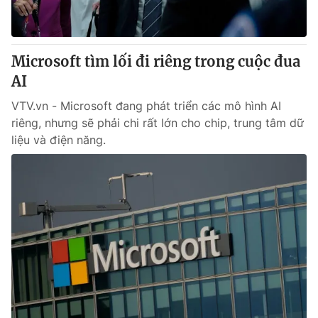
Thị trường 24h
Tấm lòng Việt
VTV4
Vươn mình bằng AI
Microsoft tìm lối đi riêng trong cuộc đua
AI
VTV9
VTV8
VTV.vn - Microsoft đang phát triển các mô hình AI
riêng, nhưng sẽ phải chi rất lớn cho chip, trung tâm dữ
Liên hệ tòa soạn
English
liệu và điện năng.
THỜI BÁO VTV
Theo dõi báo trên
Cơ quan chủ quản:
Đài Truyền hình Việt Nam
Cơ quan báo chí:
Thời báo VTV