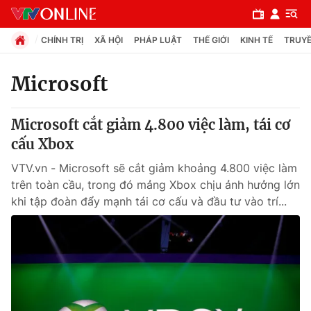
CHÍNH TRỊ
XÃ HỘI
PHÁP LUẬT
THẾ GIỚI
KINH TẾ
TRUYỀ
Microsoft
Chuyên mục
Microsoft cắt giảm 4.800 việc làm, tái cơ
Chính trị
cấu Xbox
VTV.vn - Microsoft sẽ cắt giảm khoảng 4.800 việc làm
Xã hội
trên toàn cầu, trong đó mảng Xbox chịu ảnh hưởng lớn
khi tập đoàn đẩy mạnh tái cơ cấu và đầu tư vào trí...
Pháp luật
Y tế
Thế giới