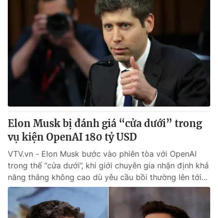
Elon Musk bị đánh giá “cửa dưới” trong
vụ kiện OpenAI 180 tỷ USD
VTV.vn - Elon Musk bước vào phiên tòa với OpenAI
trong thế “cửa dưới”, khi giới chuyên gia nhận định khả
năng thắng không cao dù yêu cầu bồi thường lên tới...