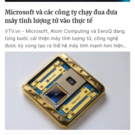
Microsoft và các công ty chạy đua đưa
® Cấm sao chép dưới mọi hình thức nếu không có sự chấp
máy tính lượng tử vào thực tế
thuận bằng văn bản. Ghi rõ nguồn VTV.vn khi phát hành lại
thông tin từ website này.
VTV.vn - Microsoft, Atom Computing và EeroQ đang
từng bước cải thiện máy tính lượng tử, công nghệ
được kỳ vọng tạo ra thế hệ máy tính mạnh hơn hiện...