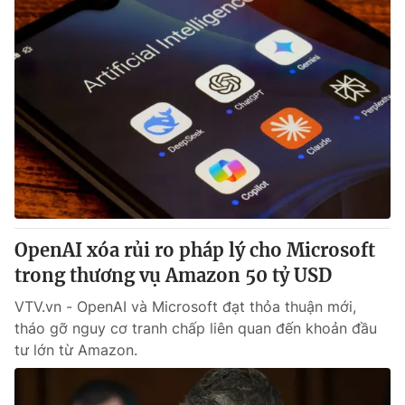
OpenAI xóa rủi ro pháp lý cho Microsoft
trong thương vụ Amazon 50 tỷ USD
VTV.vn - OpenAI và Microsoft đạt thỏa thuận mới,
tháo gỡ nguy cơ tranh chấp liên quan đến khoản đầu
tư lớn từ Amazon.