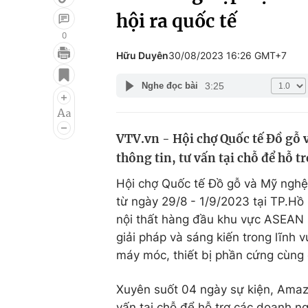
hội ra quốc tế
0
Hữu Duyên
30/08/2023 16:26 GMT+7
Giải trí
Đời sống
3:25
Nghe đọc bài
Điện ảnh
Du lịch
Âm nhạc
Làm đẹp
VTV.vn - Hội chợ Quốc tế Đồ gỗ
Sao
Chất lượng cuộc sốn
thông tin, tư vấn tại chỗ để hỗ t
Hội chợ Quốc tế Đồ gỗ và Mỹ ngh
từ ngày 29/8 - 1/9/2023 tại TP.Hồ
nội thất hàng đầu khu vực ASEAN 
giải pháp và sáng kiến trong lĩnh v
máy móc, thiết bị phần cứng cùng 
Xuyên suốt 04 ngày sự kiện, Amazo
vấn tại chỗ để hỗ trợ các doanh ng