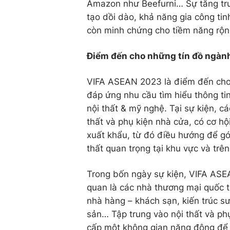
Amazon như Beefurni… Sự tăng trư
tạo dồi dào, khả năng gia công ti
còn minh chứng cho tiềm năng rộng
Điểm đến cho những tín đồ ngành 
VIFA ASEAN 2023 là điểm đến cho 
đáp ứng nhu cầu tìm hiểu thông ti
nội thất & mỹ nghệ. Tại sự kiện, c
thất và phụ kiện nhà cửa, có cơ hộ
xuất khẩu, từ đó điều hướng để gó
thất quan trọng tại khu vực và trên
Trong bốn ngày sự kiện, VIFA AS
quan là các nhà thương mại quốc t
nhà hàng – khách sạn, kiến trúc sư,
sản… Tập trung vào nội thất và ph
cấp một không gian năng động để 