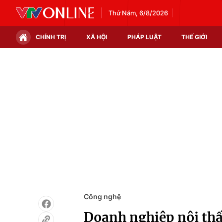
Thứ Năm, 6/8/2026
CHÍNH TRỊ
XÃ HỘI
PHÁP LUẬT
THẾ GIỚI
Chính trị
Xã hội
Thế giới
Kinh tế
Tin tức
Tài chính
Thế giới đó đây
Thị trường
Câu chuyện quốc tế
Góc doanh nghiệp
Dữ liệu và đời sống
Công nghệ
Doanh nghiệp nội thấ