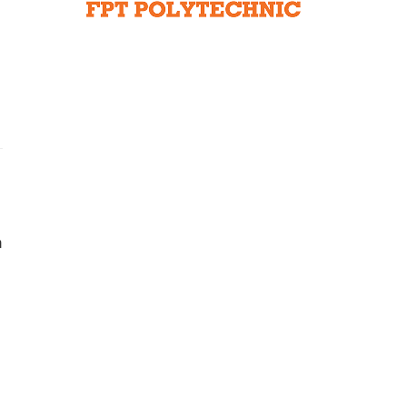
Liên hệ toà soạn
hệ tương lai
a