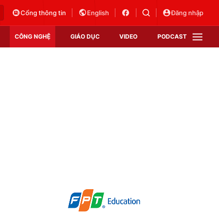
Cổng thông tin
English
Đăng nhập
CÔNG NGHỆ
GIÁO DỤC
VIDEO
PODCAST
VTV Money
VTV Thể thao
VTV Sức khoẻ
Bất động sản
Thị trường 24h
Tấm lòng Việt
Vươn mình bằng AI
VTV4
VTV8
VTV9
Lịch phát sóng
Giao lưu trực tuyến
Sự kiện