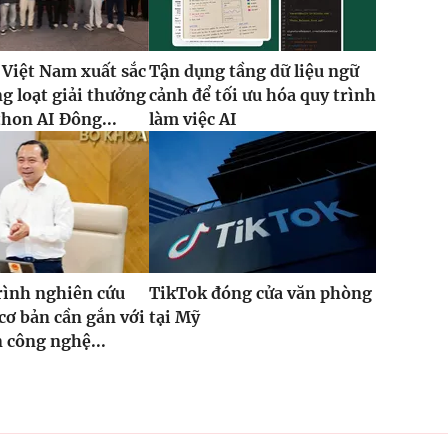
 Việt Nam xuất sắc
Tận dụng tầng dữ liệu ngữ
g loạt giải thưởng
cảnh để tối ưu hóa quy trình
thon AI Đông...
làm việc AI
rình nghiên cứu
TikTok đóng cửa văn phòng
cơ bản cần gắn với
tại Mỹ
n công nghệ...