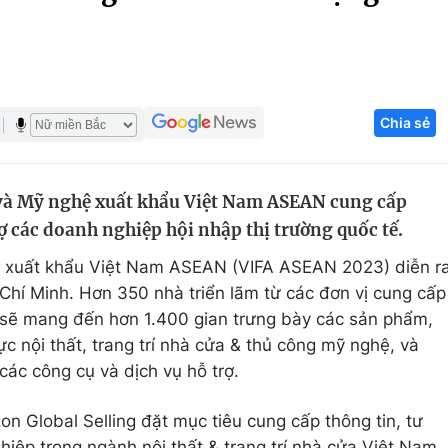
Góc ảnh
Giáo dục
Công nghệ
Chia sẻ
Tuyển sinh
Hitech Công ng
Học trực tuyến
Sản phẩm
 và Mỹ nghệ xuất khẩu Việt Nam ASEAN cung cấp
g
Thị trường
rợ các doanh nghiệp hội nhập thị trường quốc tế.
Tư vấn
ệ xuất khẩu Việt Nam ASEAN (VIFA ASEAN 2023) diễn r
 Chí Minh. Hơn 350 nhà triển lãm từ các đơn vị cung cấp
sẽ mang đến hơn 1.400 gian trưng bày các sản phẩm,
ực nội thất, trang trí nhà cửa & thủ công mỹ nghệ, và
các công cụ và dịch vụ hỗ trợ.
n Global Selling đặt mục tiêu cung cấp thông tin, tư
hiệp trong ngành nội thất & trang trí nhà cửa Việt Nam