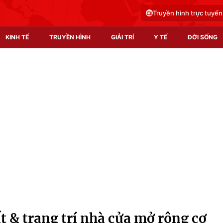
Truyền hình trực tuyến
KINH TẾ
TRUYỀN HÌNH
GIẢI TRÍ
Y TẾ
ĐỜI SỐNG
Pháp luật
Y tế
Truyền hình
Multimedia
Phim VTV
Video
Hậu trường
Shorts video
Nhân vật
Podcast
Khán giả
EMagazine
Giải sao mai
Photo
t & trang trí nhà cửa mở rộng cơ
Infographic