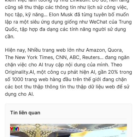
cũng sẽ thu thập các thông tin như lịch sử công việc,
học tập, kỹ năng... Elon Musk đã từng tuyên bố muốn
lập ra một siêu ứng dụng giống như WeChat của Trung
Quốc, tập hợp đa dạng các tính năng người sử dụng
THỜI BÁO VTV
cần.
Hiện nay, Nhiều trang web lớn như Amazon, Quora,
The New York Times, CNN, ABC, Reuters... đang ngăn
Theo dõi báo trên
chặn việc cho AI truy cập nội dung của mình. Theo
Originality.AI, một công cụ phát hiện AI, gần 20% trong
Cơ quan chủ quản:
Đài Truyền hình Việt Nam
số 1000 trang web hàng đầu trên thế giới đang chặn
Cơ quan báo chí:
Thời báo VTV
các bot thu thập thông tin thu thập dữ liệu web để sử
dụng cho AI.
Giấy phép hoạt động báo in và báo điện tử số 483/GP-BTTTT
cấp ngày 29/12/2023
Tổng Biên tập:
Vũ Thanh Thủy
Tin liên quan
Phó Tổng Biên tập:
Nguyễn Thị Mỹ Hạnh, Phạm Quốc Thắng,
Nguyễn Trọng Ninh
Tổng đài VTV:
024.38 355 931 - 024.38 355 932