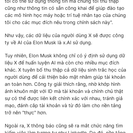
tôi có thể sử dụng thông tin mà chúng tôi thu thập
cũng như thông tin có sẵn công khai để giúp đào tạo
Photo
Infographic
các mô hình học máy hoặc trí tuệ nhân tạo của chúng
tôi cho các mục đích nêu trong chính sách này".
Video
Shorts video
Như vậy, các dữ liệu của người dùng X sẽ được công
ty về AI của Elon Musk là x.AI sử dụng.
VTV Money
VTV Thể thao
Tuy nhiên, Elon Musk không chỉ có ý định sử dụng dữ
VTV Sức khoẻ
Bất động sản
liệu X để huấn luyện AI mà còn cho nhiều mục đích
khác. X tuyên bố thu thập cả dữ liệu sinh trắc học của
người dùng để cải thiện bảo mật nhằm giúp tài khoản
Thị trường 24h
Tấm lòng Việt
an toàn hơn. Công ty giải thích rằng, nhờ khớp hình
ảnh khuôn mặt với ID mà tài khoản và chính chủ thật
VTV4
Vươn mình bằng AI
sự có thể được liên kết chính xác với nhau, tránh giả
mạo, đánh cắp tài khoản và từ đó làm cho nền tảng
trở nên "thực" hơn.
VTV9
VTV8
Ngoài ra, X thông báo cũng sẽ ra mắt chức năng tìm
Liên hệ tòa soạn
English
kiếm việc làm tương tự như LinkedIn. Do đó, nền tảng