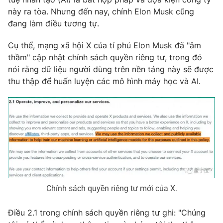
Phim VTV
Giải trí
này ra tòa. Nhưng đến nay, chính Elon Musk cũng
Hậu trường
đang làm điều tương tự.
Điện ảnh
Đời sống
Nhân vật
Cụ thể, mạng xã hội X của tỉ phú Elon Musk đã "âm
Âm nhạc
thầm" cập nhật chính sách quyền riêng tư, trong đó
Du lịch
Khán giả
Giáo dục
nói rằng dữ liệu người dùng trên nền tảng này sẽ được
Sao
Làm đẹp
thu thập để huấn luyện các mô hình máy học và AI.
Giải sao mai
Tuyển sinh
Công nghệ
Chất lượng cuộc sống
Học trực tuyến
Hitech Công nghệ tương lai
Giao lưu trực tuyến
Sản phẩm
Lịch phát sóng
Thị trường
Tư vấn
Chính sách quyền riêng tư mới của X.
Chuyên mục khác
Emagazine
Podcast
Điều 2.1 trong chính sách quyền riêng tư ghi: "Chúng