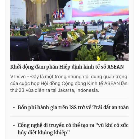
Ðiện thoại Thời báo VTV:
024.66 897 897
Email:
toasoan@vtv.vn
Liên hệ quảng cáo:
024-7300.7108
Khởi động đàm phán Hiệp định kinh tế số ASEAN
VTV.vn - Đây là một trong những nội dung quan trọng
của cuộc họp Hội đồng Cộng đồng Kinh tế ASEAN lần
thứ 23 vừa diễn ra tại Jakarta, Indonesia.
Bốn phi hành gia trên ISS trở về Trái đất an toàn
® Cấm sao chép dưới mọi hình thức nếu không có sự chấp
thuận bằng văn bản. Ghi rõ nguồn VTV.vn khi phát hành lại
thông tin từ website này.
Công nghệ di truyền có thể tạo ra "vũ khí có sức
hủy diệt khủng khiếp"