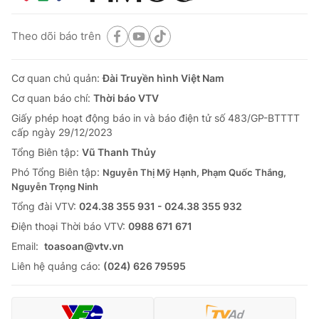
Theo dõi báo trên
Cơ quan chủ quản:
Đài Truyền hình Việt Nam
Cơ quan báo chí:
Thời báo VTV
Giấy phép hoạt động báo in và báo điện tử số 483/GP-BTTTT
cấp ngày 29/12/2023
Tổng Biên tập:
Vũ Thanh Thủy
Phó Tổng Biên tập:
Nguyễn Thị Mỹ Hạnh, Phạm Quốc Thắng,
Nguyễn Trọng Ninh
Tổng đài VTV:
024.38 355 931 - 024.38 355 932
Ðiện thoại Thời báo VTV:
0988 671 671
Email:
toasoan@vtv.vn
Liên hệ quảng cáo:
(024) 626 79595