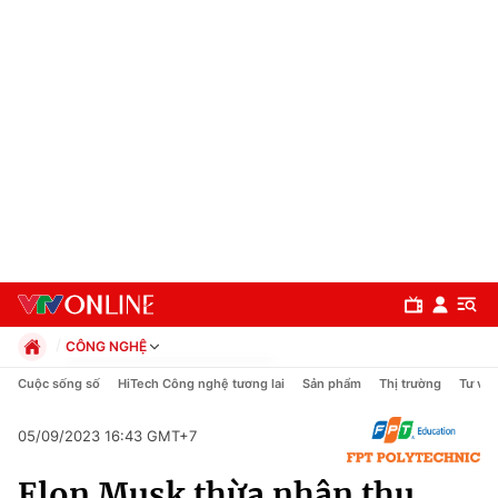
CÔNG NGHỆ
Chính trị
Cuộc sống số
HiTech Công nghệ tương lai
Sản phẩm
Thị trường
Tư vấn
Xã hội
Pháp luật
05/09/2023 16:43 GMT+7
Chuyên mục
Kinh tế
Elon Musk thừa nhận thu
Thể thao