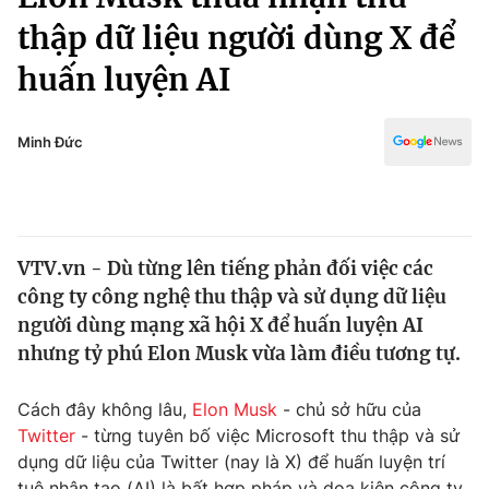
Chính trị
Truyền hình
thập dữ liệu người dùng X để
Văn hóa - Giải trí
Xã hội
huấn luyện AI
Y tế
Đời sống
Pháp luật
Công nghệ
Minh Đức
Giáo dục
Y tế
Thế giới
VTV.vn - Dù từng lên tiếng phản đối việc các
công ty công nghệ thu thập và sử dụng dữ liệu
Tin tức
Kinh tế
người dùng mạng xã hội X để huấn luyện AI
Thế giới đó đây
nhưng tỷ phú Elon Musk vừa làm điều tương tự.
Tài chính
Dữ liệu và đời sống
Câu chuyện quốc tế
Cách đây không lâu,
Elon Musk
- chủ sở hữu của
Thị trường
Twitter
- từng tuyên bố việc Microsoft thu thập và sử
Truyền hình
Góc doanh nghiệp
dụng dữ liệu của Twitter (nay là X) để huấn luyện trí
tuệ nhân tạo (AI) là bất hợp pháp và dọa kiện công ty