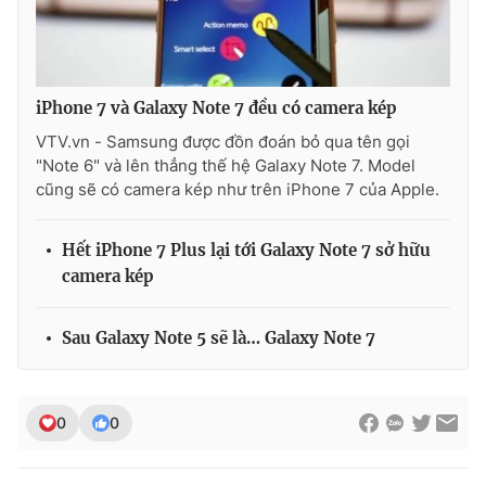
Ðiện thoại Thời báo VTV:
024.66 897 897
Email:
toasoan@vtv.vn
Liên hệ quảng cáo:
024-7300.7108
iPhone 7 và Galaxy Note 7 đều có camera kép
VTV.vn - Samsung được đồn đoán bỏ qua tên gọi
"Note 6" và lên thẳng thế hệ Galaxy Note 7. Model
cũng sẽ có camera kép như trên iPhone 7 của Apple.
Hết iPhone 7 Plus lại tới Galaxy Note 7 sở hữu
camera kép
Sau Galaxy Note 5 sẽ là… Galaxy Note 7
® Cấm sao chép dưới mọi hình thức nếu không có sự chấp
thuận bằng văn bản. Ghi rõ nguồn VTV.vn khi phát hành lại
thông tin từ website này.
0
0