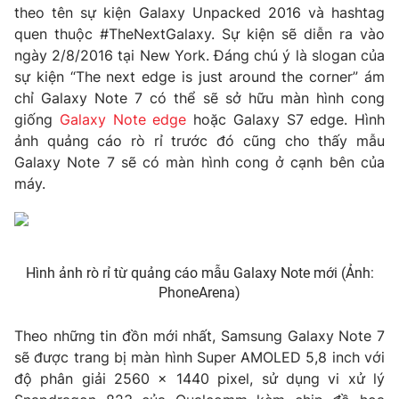
theo tên sự kiện Galaxy Unpacked 2016 và hashtag
Photo
Infographic
quen thuộc #TheNextGalaxy. Sự kiện sẽ diễn ra vào
ngày 2/8/2016 tại New York. Đáng chú ý là slogan của
sự kiện “The next edge is just around the corner” ám
Video
Shorts video
chỉ Galaxy Note 7 có thể sẽ sở hữu màn hình cong
giống
Galaxy Note edge
hoặc Galaxy S7 edge. Hình
VTV Money
VTV Thể thao
ảnh quảng cáo rò rỉ trước đó cũng cho thấy mẫu
Galaxy Note 7 sẽ có màn hình cong ở cạnh bên của
máy.
VTV Sức khoẻ
Bất động sản
Thị trường 24h
Tấm lòng Việt
Hình ảnh rò rỉ từ quảng cáo mẫu Galaxy Note mới (Ảnh:
VTV4
Vươn mình bằng AI
PhoneArena)
Theo những tin đồn mới nhất, Samsung Galaxy Note 7
VTV9
VTV8
sẽ được trang bị màn hình Super AMOLED 5,8 inch với
độ phân giải 2560 x 1440 pixel, sử dụng vi xử lý
Liên hệ tòa soạn
English