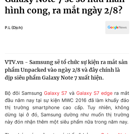
Chính trị
Truyền hình
hình cong, ra mắt ngày 2/8?
Văn hóa - Giải trí
Xã hội
Y tế
P.L (Dịch)
Đời sống
Pháp luật
Công nghệ
Giáo dục
Y tế
VTV.vn - Samsung sẽ tổ chức sự kiện ra mắt sản
phẩm Unpacked vào ngày 2/8 và đây chính là
Thế giới
dịp siêu phẩm Galaxy Note 7 xuất hiện.
Tin tức
Kinh tế
Bộ đôi Samsung
Galaxy S7
và
Galaxy S7 edge
ra mắt
Thế giới đó đây
đầu năm nay tại sự kiện MWC 2016 đã làm khuấy đảo
Tài chính
Dữ liệu và đời sống
thị trường smartphone cao cấp. Tuy nhiên, không
Câu chuyện quốc tế
Thị trường
dừng lại ở đó, Samsung dường như muốn thị trường
này đón nhận thêm một siêu phẩm nữa trong năm nay.
Truyền hình
Góc doanh nghiệp