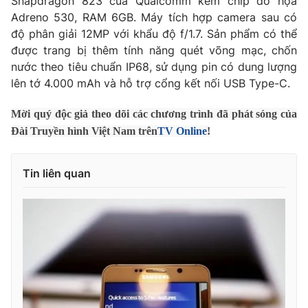
Snapdragon 823 của Qualcomm kèm chip đồ họa
Adreno 530, RAM 6GB. Máy tích hợp camera sau có
độ phân giải 12MP với khẩu độ f/1.7. Sản phẩm có thể
được trang bị thêm tính năng quét võng mạc, chốn
nước theo tiêu chuẩn IP68, sử dụng pin có dung lượng
THỜI BÁO VTV
lên tớ 4.000 mAh và hỗ trợ cổng kết nối USB Type-C.
Mời quý độc giả theo dõi các chương trình đã phát sóng của
Đài Truyền hình Việt Nam trên
TV Online
!
Theo dõi báo trên
Tin liên quan
Cơ quan chủ quản:
Đài Truyền hình Việt Nam
Cơ quan báo chí:
Thời báo VTV
Giấy phép hoạt động báo in và báo điện tử số 483/GP-BTTTT
cấp ngày 29/12/2023
Tổng Biên tập:
Vũ Thanh Thủy
Phó Tổng Biên tập:
Nguyễn Thị Mỹ Hạnh, Phạm Quốc Thắng,
Nguyễn Trọng Ninh
Tổng đài VTV:
024.38 355 931 - 024.38 355 932