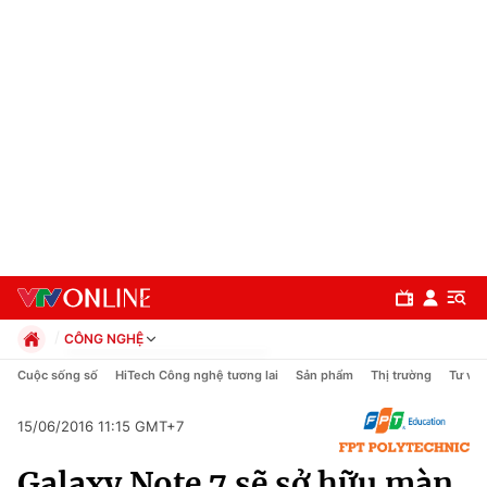
CÔNG NGHỆ
Chính trị
Cuộc sống số
HiTech Công nghệ tương lai
Sản phẩm
Thị trường
Tư vấn
Xã hội
Pháp luật
15/06/2016 11:15 GMT+7
Chuyên mục
Kinh tế
Galaxy Note 7 sẽ sở hữu màn
Thể thao