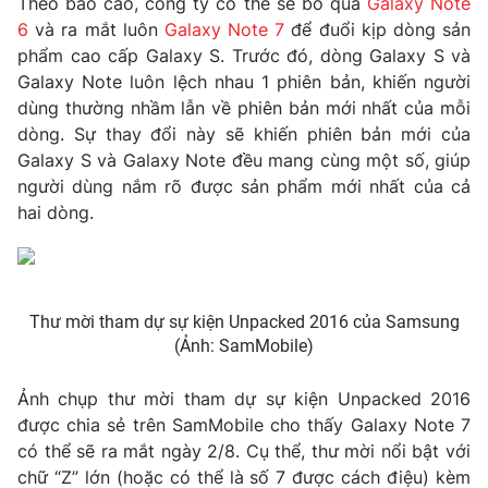
Theo báo cáo, công ty có thể sẽ bỏ qua
Galaxy Note
Phim VTV
Giải trí
6
và ra mắt luôn
Galaxy Note 7
để đuổi kịp dòng sản
Hậu trường
phẩm cao cấp Galaxy S. Trước đó, dòng Galaxy S và
Điện ảnh
Galaxy Note luôn lệch nhau 1 phiên bản, khiến người
Đời sống
Nhân vật
dùng thường nhầm lẫn về phiên bản mới nhất của mỗi
Âm nhạc
Du lịch
dòng. Sự thay đổi này sẽ khiến phiên bản mới của
Khán giả
Giáo dục
Sao
Galaxy S và Galaxy Note đều mang cùng một số, giúp
Làm đẹp
Giải sao mai
người dùng nắm rõ được sản phẩm mới nhất của cả
Tuyển sinh
hai dòng.
Công nghệ
Chất lượng cuộc sống
Học trực tuyến
Hitech Công nghệ tương lai
Giao lưu trực tuyến
Sản phẩm
Thư mời tham dự sự kiện Unpacked 2016 của Samsung
Lịch phát sóng
Thị trường
(Ảnh: SamMobile)
Tư vấn
Ảnh chụp thư mời tham dự sự kiện Unpacked 2016
Chuyên mục khác
được chia sẻ trên SamMobile cho thấy Galaxy Note 7
có thể sẽ ra mắt ngày 2/8. Cụ thể, thư mời nổi bật với
Emagazine
Podcast
chữ “Z” lớn (hoặc có thể là số 7 được cách điệu) kèm