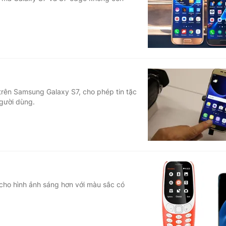
Góc ảnh
Giáo dục
Công nghệ
Tuyển sinh
Hitech Công ng
Học trực tuyến
Sản phẩm
trên Samsung Galaxy S7, cho phép tin tặc
người dùng.
g
Thị trường
Tư vấn
cho hình ảnh sáng hơn với màu sắc có