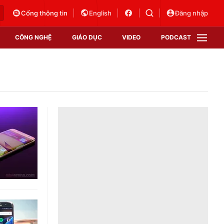
Cổng thông tin
English
Đăng nhập
CÔNG NGHỆ
GIÁO DỤC
VIDEO
PODCAST
VTV Money
VTV Thể thao
VTV Sức khoẻ
Bất động sản
Thị trường 24h
Tấm lòng Việt
Vươn mình bằng AI
VTV4
VTV8
VTV9
Lịch phát sóng
Giao lưu trực tuyến
Sự kiện