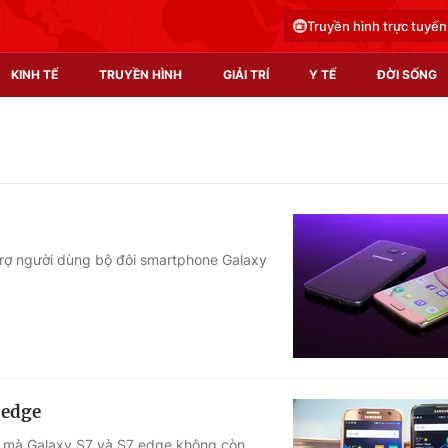
Truyền hình trực tuyến
KINH TẾ
TRUYỀN HÌNH
GIẢI TRÍ
Y TẾ
ĐỜI SỐNG
Pháp luật
Y tế
Truyền hình
Multimedia
Phim VTV
Video
rợ người dùng bộ đôi smartphone Galaxy
Hậu trường
Shorts video
Nhân vật
Podcast
Khán giả
EMagazine
Giải sao mai
Photo
 edge
Infographic
hi mà Galaxy S7 và S7 edge không còn