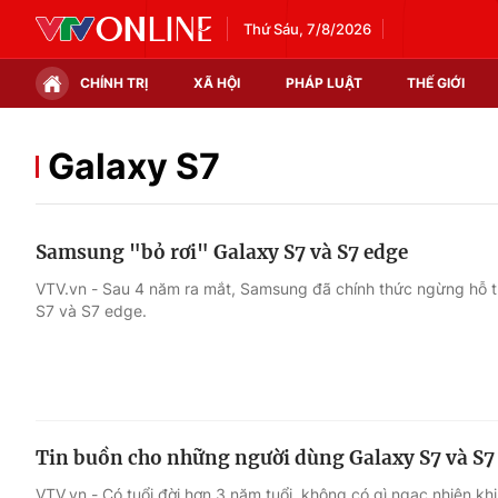
Thứ Sáu, 7/8/2026
CHÍNH TRỊ
XÃ HỘI
PHÁP LUẬT
THẾ GIỚI
Chính trị
Xã hội
Galaxy S7
Thế giới
Kinh tế
Samsung "bỏ rơi" Galaxy S7 và S7 edge
Tin tức
Tài chính
VTV.vn - Sau 4 năm ra mắt, Samsung đã chính thức ngừng hỗ t
S7 và S7 edge.
Thế giới đó đây
Thị trường
Câu chuyện quốc tế
Góc doanh nghiệp
Dữ liệu và đời sống
Tin buồn cho những người dùng Galaxy S7 và S7
VTV.vn - Có tuổi đời hơn 3 năm tuổi, không có gì ngạc nhiên k