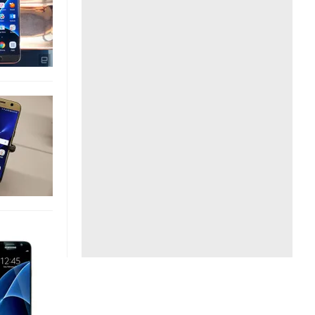
Liên hệ toà soạn
hệ tương lai