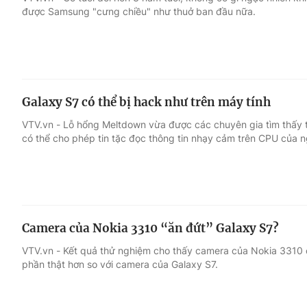
được Samsung "cưng chiều" như thuở ban đầu nữa.
Giải trí
Đời sống
Điện ảnh
Du lịch
Galaxy S7 có thể bị hack như trên máy tính
Âm nhạc
Làm đẹp
VTV.vn - Lỗ hổng Meltdown vừa được các chuyên gia tìm thấy 
có thể cho phép tin tặc đọc thông tin nhạy cảm trên CPU của 
Sao
Chất lượng cuộc sốn
Camera của Nokia 3310 “ăn đứt” Galaxy S7?
VTV.vn - Kết quả thử nghiệm cho thấy camera của Nokia 3310 
phần thật hơn so với camera của Galaxy S7.