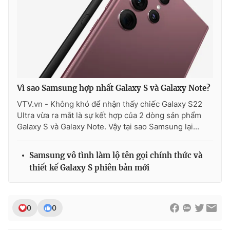
THỜI BÁO VTV
Vì sao Samsung hợp nhất Galaxy S và Galaxy Note?
Theo dõi báo trên
VTV.vn - Không khó để nhận thấy chiếc Galaxy S22
Ultra vừa ra mắt là sự kết hợp của 2 dòng sản phẩm
Galaxy S và Galaxy Note. Vậy tại sao Samsung lại...
Cơ quan chủ quản:
Đài Truyền hình Việt Nam
Cơ quan báo chí:
Thời báo VTV
Samsung vô tình làm lộ tên gọi chính thức và
Giấy phép hoạt động báo in và báo điện tử số 483/GP-BTTTT
thiết kế Galaxy S phiên bản mới
cấp ngày 29/12/2023
Tổng Biên tập:
Vũ Thanh Thủy
Phó Tổng Biên tập:
Nguyễn Thị Mỹ Hạnh, Phạm Quốc Thắng,
Nguyễn Trọng Ninh
0
0
Tổng đài VTV:
024.38 355 931 - 024.38 355 932