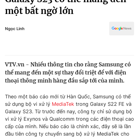
Chính trị
Truyền hình
một bất ngờ lớn
Văn hóa - Giải trí
Xã hội
Y tế
Ngọc Linh
Đời sống
Pháp luật
Công nghệ
Giáo dục
Y tế
VTV.vn - Nhiều thông tin cho rằng Samsung có
thể mang đến một sự thay đổi triệt để với điện
Thế giới
thoại thông minh hàng đầu sắp tới của mình.
Tin tức
Kinh tế
Theo một báo cáo mới từ Hàn Quốc, Samsung có thể
Thế giới đó đây
sử dụng bộ vi xử lý
MediaTek
trong Galaxy S22 FE và
Tài chính
Dữ liệu và đời sống
Galaxy S23. Từ trước đến nay, công ty chỉ sử dụng bộ
Câu chuyện quốc tế
Thị trường
vi xử lý Exynos và Qualcomm trong các điện thoại cao
cấp của mình. Nếu báo cáo là chính xác, đây sẽ là lần
Truyền hình
Góc doanh nghiệp
đầu tiên công ty chuyển sang bộ xử lý MediaTek cho