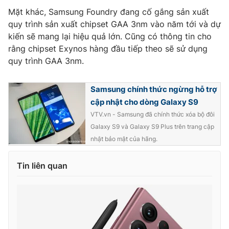
Mặt khác, Samsung Foundry đang cố gắng sản xuất
Photo
Infographic
quy trình sản xuất chipset GAA 3nm vào năm tới và dự
kiến ​​sẽ mang lại hiệu quả lớn. Cũng có thông tin cho
Video
Shorts video
rằng chipset Exynos hàng đầu tiếp theo sẽ sử dụng
quy trình GAA 3nm.
VTV Money
VTV Thể thao
Samsung chính thức ngừng hỗ trợ
cập nhật cho dòng Galaxy S9
VTV Sức khoẻ
Bất động sản
VTV.vn - Samsung đã chính thức xóa bộ đôi
Galaxy S9 và Galaxy S9 Plus trên trang cập
Thị trường 24h
Tấm lòng Việt
nhật bảo mật của hãng.
VTV4
Vươn mình bằng AI
Tin liên quan
VTV9
VTV8
Liên hệ tòa soạn
English