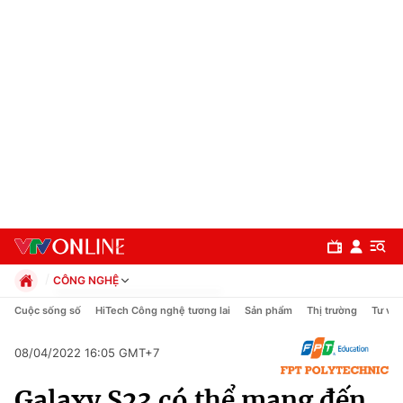
CÔNG NGHỆ
Chính trị
Cuộc sống số
HiTech Công nghệ tương lai
Sản phẩm
Thị trường
Tư vấn
Xã hội
Pháp luật
08/04/2022 16:05 GMT+7
Chuyên mục
Kinh tế
Galaxy S23 có thể mang đến
Thể thao