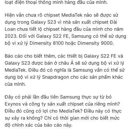
Phim VTV
loạt điện thoại thông minh hàng đầu của mình.
Giải trí
Hậu trường
Hiện vẫn chưa rõ chipset MediaTek nào sẽ được sử
Điện ảnh
dụng trong Galaxy S23 vì nhà sản xuất chipset Đài
Đời sống
Nhân vật
Loan chưa tiết lộ chipset hàng đầu của mình cho năm
Âm nhạc
Du lịch
2023. Đối với Galaxy S22 FE, Samsung có thể sử dụng
Khán giả
Giáo dục
Sao
bộ vi xử lý Dimensity 8100 hoặc Dimensity 9000.
Làm đẹp
Giải sao mai
Tuyển sinh
Báo cáo cho biết thêm, các thiết bị Galaxy S22 FE và
Công nghệ
Chất lượng cuộc sống
Galaxy S23 được bán ở châu Á sẽ sử dụng bộ vi xử lý
Học trực tuyến
Hitech Công nghệ tương lai
MediaTek. Điều đó có nghĩa là Samsung vẫn có thể sử
Giao lưu trực tuyến
dụng bộ vi xử lý Snapdragon cho các sản phẩm khác
Sản phẩm
của mình.
Lịch phát sóng
Thị trường
Đây có phải lần đầu tiên Samsung thực sự từ bỏ
Exynos và công ty sản xuất chipset của riêng mình?
Tư vấn
Điều đó cũng có lợi cho MediaTek? Điều này có thực
Chuyên mục khác
sự xảy ra không? Chỉ có thời gian mới cho biết mức
Emagazine
Podcast
độ chính xác của báo cáo này.