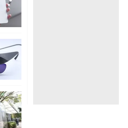
Liên hệ toà soạn
hệ tương lai