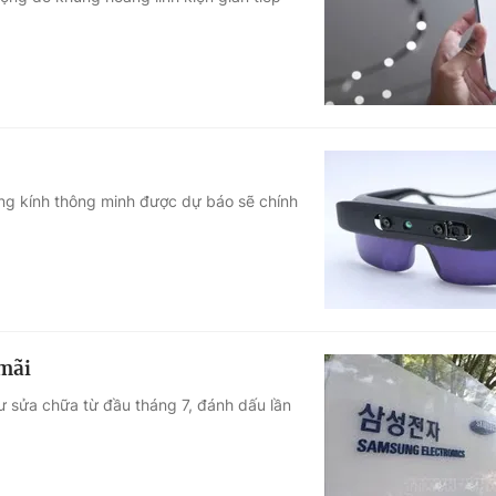
Góc ảnh
Giáo dục
Công nghệ
Tuyển sinh
Hitech Công ng
Học trực tuyến
Sản phẩm
ờng kính thông minh được dự báo sẽ chính
g
Thị trường
Tư vấn
 mãi
tư sửa chữa từ đầu tháng 7, đánh dấu lần