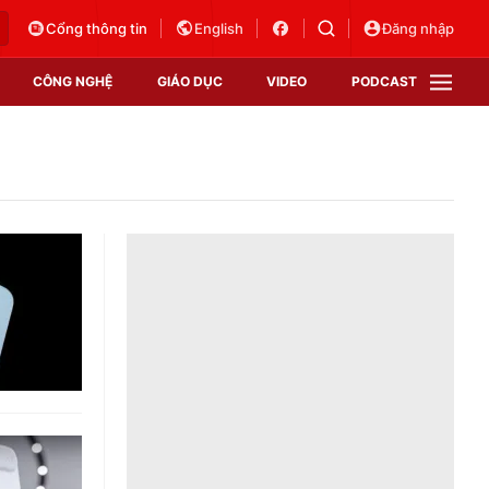
Cổng thông tin
English
Đăng nhập
CÔNG NGHỆ
GIÁO DỤC
VIDEO
PODCAST
VTV Money
VTV Thể thao
VTV Sức khoẻ
Bất động sản
Thị trường 24h
Tấm lòng Việt
Vươn mình bằng AI
VTV4
VTV8
VTV9
Lịch phát sóng
Giao lưu trực tuyến
Sự kiện