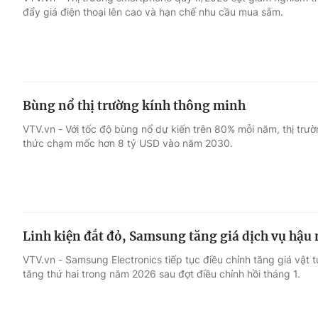
đẩy giá điện thoại lên cao và hạn chế nhu cầu mua sắm.
Giải trí
Đời sống
Điện ảnh
Du lịch
Bùng nổ thị trường kính thông minh
Âm nhạc
Làm đẹp
VTV.vn - Với tốc độ bùng nổ dự kiến trên 80% mỗi năm, thị trư
thức chạm mốc hơn 8 tỷ USD vào năm 2030.
Sao
Chất lượng cuộc sốn
Linh kiện đắt đỏ, Samsung tăng giá dịch vụ hậu
VTV.vn - Samsung Electronics tiếp tục điều chỉnh tăng giá vật 
tăng thứ hai trong năm 2026 sau đợt điều chỉnh hồi tháng 1.