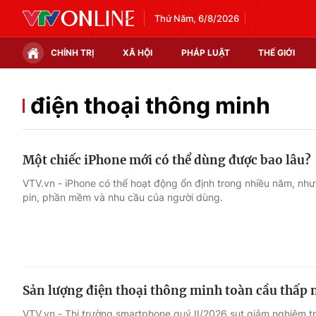
Thứ Năm, 6/8/2026
CHÍNH TRỊ
XÃ HỘI
PHÁP LUẬT
THẾ GIỚI
Chính trị
Xã hội
điện thoại thông minh
Thế giới
Kinh tế
Một chiếc iPhone mới có thể dùng được bao lâu?
Tin tức
Tài chính
VTV.vn - iPhone có thể hoạt động ổn định trong nhiều năm, như
pin, phần mềm và nhu cầu của người dùng.
Thế giới đó đây
Thị trường
Câu chuyện quốc tế
Góc doanh nghiệp
Dữ liệu và đời sống
Sản lượng điện thoại thông minh toàn cầu thấp 
VTV.vn - Thị trường smartphone quý II/2026 sụt giảm nghiêm tr