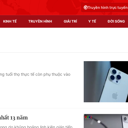
Truyền hình trực tuyến
KINH TẾ
TRUYỀN HÌNH
GIẢI TRÍ
Y TẾ
ĐỜI SỐNG
Pháp luật
Y tế
Truyền hình
Multimedia
Phim VTV
Video
ng tuổi thọ thực tế còn phụ thuộc vào
Hậu trường
Shorts video
Nhân vật
Podcast
Khán giả
EMagazine
Giải sao mai
Photo
nhất 13 năm
Infographic
ọng do khủng hoảng linh kiện gián tiếp