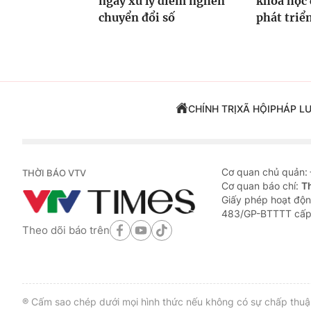
ngày xử lý điểm nghẽn
khoa học 
chuyển đổi số
phát triể
CHÍNH TRỊ
XÃ HỘI
PHÁP L
Cơ quan chủ quản:
THỜI BÁO VTV
Cơ quan báo chí:
T
Giấy phép hoạt độn
483/GP-BTTTT cấp
Theo dõi báo trên
® Cấm sao chép dưới mọi hình thức nếu không có sự chấp thuận 