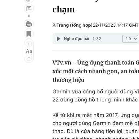
chạm
0
P.Trang (tổng hợp)
22/11/2023 14:17 GM
Giải trí
Đời sống
1:32
Nghe đọc bài
Điện ảnh
Du lịch
Âm nhạc
Làm đẹp
VTv.vn - Ứng dụng thanh toán G
Sao
Chất lượng cuộc sốn
xúc một cách nhanh gọn, an toà
thương hiệu
Garmin vừa công bố người dùng Vi
22 dòng đồng hồ thông minh khác 
Kể từ khi ra mắt năm 2017, ứng dụ
cho người dùng Garmin đam mê dị
thao. Dù là cửa hàng tiện lợi, quá