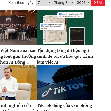
Xem theo ngày
XEM
 Việt Nam xuất sắc
Tận dụng tầng dữ liệu ngữ
g loạt giải thưởng
cảnh để tối ưu hóa quy trình
thon AI Đông...
làm việc AI
rình nghiên cứu
TikTok đóng cửa văn phòng