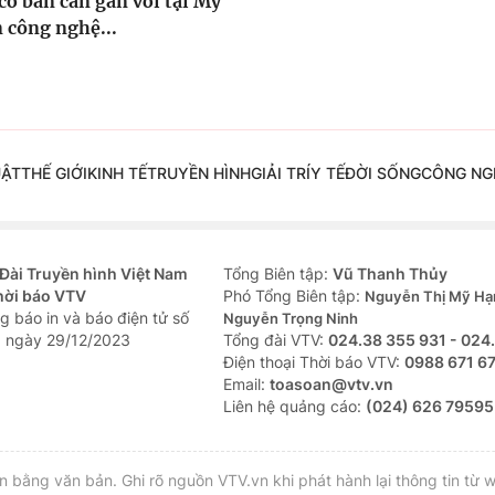
cơ bản cần gắn với
tại Mỹ
n công nghệ...
UẬT
THẾ GIỚI
KINH TẾ
TRUYỀN HÌNH
GIẢI TRÍ
Y TẾ
ĐỜI SỐNG
CÔNG NG
Đài Truyền hình Việt Nam
Tổng Biên tập:
Vũ Thanh Thủy
hời báo VTV
Phó Tổng Biên tập:
Nguyễn Thị Mỹ Hạ
g báo in và báo điện tử số
Nguyễn Trọng Ninh
 ngày 29/12/2023
Tổng đài VTV:
024.38 355 931 - 024
Ðiện thoại Thời báo VTV:
0988 671 6
Email:
toasoan@vtv.vn
Liên hệ quảng cáo:
(024) 626 79595
bằng văn bản. Ghi rõ nguồn VTV.vn khi phát hành lại thông tin từ w