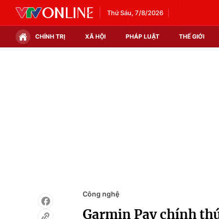
Thứ Sáu, 7/8/2026
CHÍNH TRỊ
XÃ HỘI
PHÁP LUẬT
THẾ GIỚI
Chính trị
Xã hội
Thế giới
Kinh tế
Tin tức
Tài chính
Thế giới đó đây
Thị trường
Câu chuyện quốc tế
Góc doanh nghiệp
Dữ liệu và đời sống
Công nghệ
Garmin Pay chính thứ