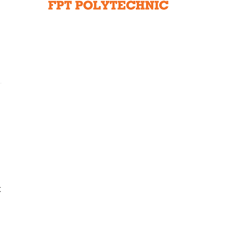
Liên hệ toà soạn
hệ tương lai
n
t