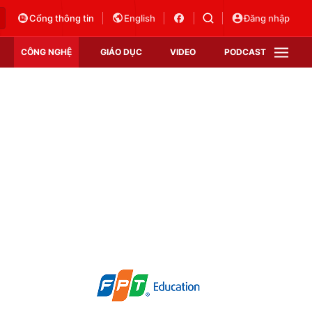
Cổng thông tin
English
Đăng nhập
CÔNG NGHỆ
GIÁO DỤC
VIDEO
PODCAST
VTV Money
VTV Thể thao
VTV Sức khoẻ
Bất động sản
Thị trường 24h
Tấm lòng Việt
Vươn mình bằng AI
VTV4
VTV8
VTV9
Lịch phát sóng
Giao lưu trực tuyến
Sự kiện