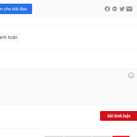
im cho bài đọc
anh toán
Gửi bình luận