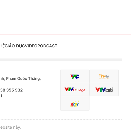
HỆ
GIÁO DỤC
VIDEO
PODCAST
nh, Phạm Quốc Thắng,
.38 355 932
71
ebsite này.