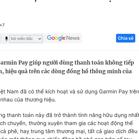
Góc ảnh
T+7
Giáo dục
Công nghệ
Chia sẻ
Tuyển sinh
Hitech Công ng
Học trực tuyến
Sản phẩm
armin Pay giúp người dùng thanh toán không tiếp
g
Thị trường
n, hiệu quả trên các dòng đồng hồ thông minh của
Tư vấn
ệt Nam đã có thể kích hoạt và sử dụng Garmin Pay trê
nhau của thương hiệu.
ng thanh toán này đã trở thành tính năng hữu dụng nhấ
ch chuyển, thường xuyên tham gia các hoạt động thể
n cà phê, hay trung tâm thương mại, tất cả giao dịch đều