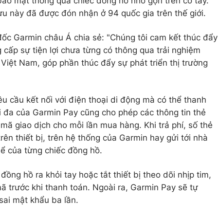
ảo mật thông qua chiếc đồng hồ nhỏ gọn trên cổ tay.
ưu này đã được đón nhận ở 94 quốc gia trên thế giới.
ốc Garmin châu Á chia sẻ: "Chúng tôi cam kết thúc đẩy
 cấp sự tiện lợi chưa từng có thông qua trải nghiệm
Việt Nam, góp phần thúc đẩy sự phát triển thị trường
 cầu kết nối với điện thoại di động mà có thể thanh
i đa của Garmin Pay cũng cho phép các thông tin thẻ
mã giao dịch cho mỗi lần mua hàng. Khi trả phí, số thẻ
rên thiết bị, trên hệ thống của Garmin hay gửi tới nhà
ể của từng chiếc đồng hồ.
ồng hồ ra khỏi tay hoặc tắt thiết bị theo dõi nhịp tim,
ã trước khi thanh toán. Ngoài ra, Garmin Pay sẽ tự
sai mật khẩu ba lần.