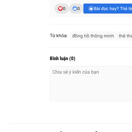
0
0
Bài đọc hay? Thả t
Từ khóa:
đồng hồ thông minh
thẻ th
Bình luận
(
0
)