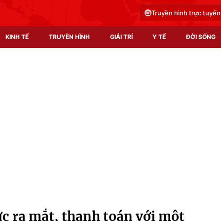
Truyền hình trực tuyến
KINH TẾ
TRUYỀN HÌNH
GIẢI TRÍ
Y TẾ
ĐỜI SỐNG
Pháp luật
Y tế
Truyền hình
Multimedia
Phim VTV
Video
Hậu trường
Shorts video
Nhân vật
Podcast
Khán giả
EMagazine
Giải sao mai
Photo
c ra mắt, thanh toán với một
Infographic