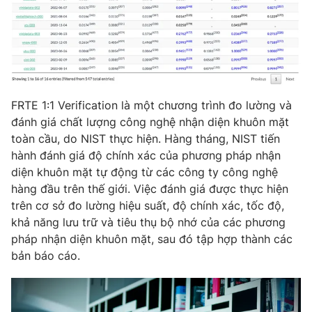
Photo
Infographic
Video
Shorts video
VTV Money
VTV Thể thao
FRTE 1:1 Verification là một chương trình đo lường và
đánh giá chất lượng công nghệ nhận diện khuôn mặt
toàn cầu, do NIST thực hiện. Hàng tháng, NIST tiến
VTV Sức khoẻ
Bất động sản
hành đánh giá độ chính xác của phương pháp nhận
diện khuôn mặt tự động từ các công ty công nghệ
Thị trường 24h
Tấm lòng Việt
hàng đầu trên thế giới. Việc đánh giá được thực hiện
trên cơ sở đo lường hiệu suất, độ chính xác, tốc độ,
khả năng lưu trữ và tiêu thụ bộ nhớ của các phương
VTV4
Vươn mình bằng AI
pháp nhận diện khuôn mặt, sau đó tập hợp thành các
bản báo cáo.
VTV9
VTV8
Liên hệ tòa soạn
English