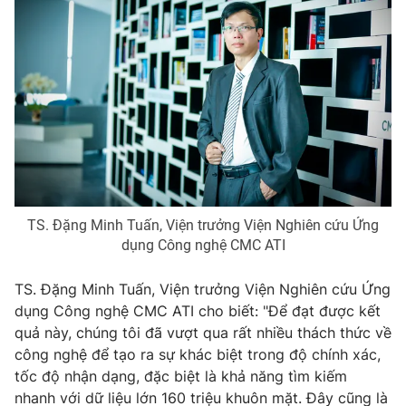
THỜI BÁO VTV
Theo dõi báo trên
Cơ quan chủ quản:
Đài Truyền hình Việt Nam
Cơ quan báo chí:
Thời báo VTV
TS. Đặng Minh Tuấn, Viện trưởng Viện Nghiên cứu Ứng
Giấy phép hoạt động báo in và báo điện tử số 483/GP-BTTTT
dụng Công nghệ CMC ATI
cấp ngày 29/12/2023
Tổng Biên tập:
Vũ Thanh Thủy
TS. Đặng Minh Tuấn, Viện trưởng Viện Nghiên cứu Ứng
dụng Công nghệ CMC ATI cho biết: "Để đạt được kết
Phó Tổng Biên tập:
Nguyễn Thị Mỹ Hạnh, Phạm Quốc Thắng,
quả này, chúng tôi đã vượt qua rất nhiều thách thức về
Nguyễn Trọng Ninh
công nghệ để tạo ra sự khác biệt trong độ chính xác,
Tổng đài VTV:
024.38 355 931 - 024.38 355 932
tốc độ nhận dạng, đặc biệt là khả năng tìm kiếm
Ðiện thoại Thời báo VTV:
024.66 897 897
nhanh với dữ liệu lớn 160 triệu khuôn mặt. Đây cũng là