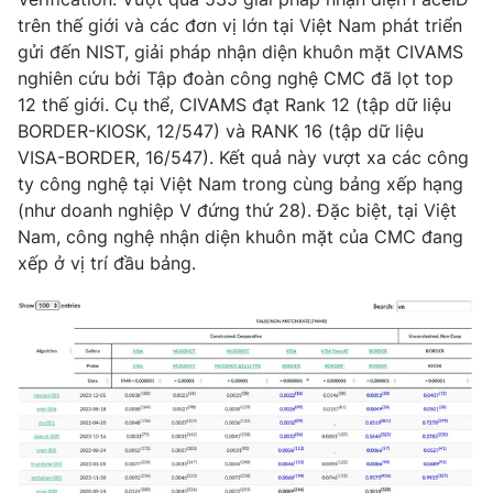
Phim VTV
Giải trí
trên thế giới và các đơn vị lớn tại Việt Nam phát triển
Hậu trường
gửi đến NIST, giải pháp nhận diện khuôn mặt CIVAMS
Điện ảnh
nghiên cứu bởi Tập đoàn công nghệ CMC đã lọt top
Đời sống
Nhân vật
12 thế giới. Cụ thể, CIVAMS đạt Rank 12 (tập dữ liệu
Âm nhạc
BORDER-KIOSK, 12/547) và RANK 16 (tập dữ liệu
Du lịch
Khán giả
Giáo dục
VISA-BORDER, 16/547). Kết quả này vượt xa các công
Sao
Làm đẹp
Giải sao mai
ty công nghệ tại Việt Nam trong cùng bảng xếp hạng
Tuyển sinh
(như doanh nghiệp V đứng thứ 28). Đặc biệt, tại Việt
Công nghệ
Chất lượng cuộc sống
Nam, công nghệ nhận diện khuôn mặt của CMC đang
Học trực tuyến
Hitech Công nghệ tương lai
xếp ở vị trí đầu bảng.
Giao lưu trực tuyến
Sản phẩm
Lịch phát sóng
Thị trường
Tư vấn
Chuyên mục khác
Emagazine
Podcast