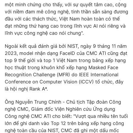
Email:
toasoan@vtv.vn
một minh chứng cho thấy, với sự quyết tâm cao, cộng
Liên hệ quảng cáo:
024-7300.7108
với niềm đam mê công nghệ, tinh thần sẵn sàng đương
đầu với các thách thức, Việt Nam hoàn toàn có thể
đạt những thứ hạng cao trong lĩnh vực AI nói riêng và
lĩnh vực công nghệ cao nói chung".
Ngoài kết quả đánh giá bởi NIST, ngày 9 tháng 11 năm
2023, model nhận dạng FaceID của CMC ATI cũng đạt
top 9 thế giới và top 1 Việt Nam trong bảng xếp hạng
học thuật trong khuôn khổ xếp hạng Masked Face
Recognition Challenge (MFR) do IEEE International
Conference on Computer Vision (ICCV) tổ chức, đây
là hội nghị Rank A*.
® Cấm sao chép dưới mọi hình thức nếu không có sự chấp
thuận bằng văn bản. Ghi rõ nguồn VTV.vn khi phát hành lại
Ông Nguyễn Trung Chính - Chủ tịch Tập đoàn Công
thông tin từ website này.
nghệ CMC, Giám đốc Viện Nghiên cứu Ứng dụng
Công nghệ CMC ATI cho biết: "Vượt qua nhiều tên tuổi
lớn để ghi danh vào Top 12 trên bảng xếp hạng công
nghệ toàn cầu của NIST, CMC đã ghi một dấu mốc