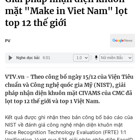
Chính trị
Truyền hình
mặt "Make in Viet Nam" lọt
Văn hóa - Giải trí
Xã hội
top 12 thế giới
Y tế
Đời sống
Pháp luật
Công nghệ
PV
Giáo dục
Y tế
Nghe đọc bài
6:01
Thế giới
VTV.vn - Theo công bố ngày 15/12 của Viện Tiêu
chuẩn và Công nghệ quốc gia Mỹ (NIST), giải
Tin tức
Kinh tế
pháp nhận diện khuôn mặt CIVAMS của CMC đã
Thế giới đó đây
lọt top 12 thế giới và top 1 Việt Nam.
Tài chính
Dữ liệu và đời sống
Câu chuyện quốc tế
Kết quả được ghi nhận theo bản công bố báo cáo của
Thị trường
NIST về đánh giá công nghệ nhận diện khuôn mặt
Truyền hình
Góc doanh nghiệp
Face Recognition Technology Evaluation (FRTE) 1:1
Verification. Vượt qua 535 giải pháp nhận diện FaceID