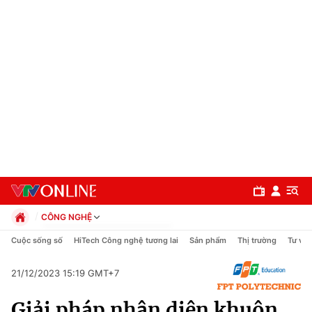
CÔNG NGHỆ
Chính trị
Cuộc sống số
HiTech Công nghệ tương lai
Sản phẩm
Thị trường
Tư vấn
Xã hội
Pháp luật
21/12/2023 15:19 GMT+7
Chuyên mục
Kinh tế
Giải pháp nhận diện khuôn
Thể thao