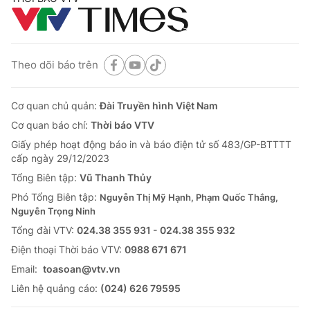
Theo dõi báo trên
Cơ quan chủ quản:
Đài Truyền hình Việt Nam
Cơ quan báo chí:
Thời báo VTV
Giấy phép hoạt động báo in và báo điện tử số 483/GP-BTTTT
cấp ngày 29/12/2023
Tổng Biên tập:
Vũ Thanh Thủy
Phó Tổng Biên tập:
Nguyễn Thị Mỹ Hạnh, Phạm Quốc Thắng,
Nguyễn Trọng Ninh
Tổng đài VTV:
024.38 355 931 - 024.38 355 932
Ðiện thoại Thời báo VTV:
0988 671 671
Email:
toasoan@vtv.vn
Liên hệ quảng cáo:
(024) 626 79595