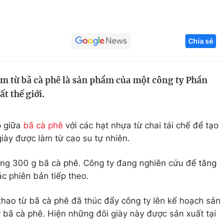
Góc ảnh
Chia sẻ
Giáo dục
Công nghệ
Tuyển sinh
Hitech Công ng
m từ bã cà phê là sản phẩm của một công ty Phần
Học trực tuyến
Sản phẩm
t thế giới.
g
Thị trường
Tư vấn
p giữa
bã cà phê
với các hạt nhựa từ chai tái chế để tạo
giày được làm từ cao su tự nhiên.
ảng 300 g bã cà phê. Công ty đang nghiên cứu để tăng
c phiên bản tiếp theo.
hao từ bã cà phê đã thúc đẩy công ty lên kế hoạch sản
ừ bã cà phê. Hiện những đôi giày này được sản xuất tại