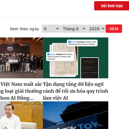
Gửi bình luận
Xem theo ngày
XEM
 Việt Nam xuất sắc
Tận dụng tầng dữ liệu ngữ
g loạt giải thưởng
cảnh để tối ưu hóa quy trình
thon AI Đông...
làm việc AI