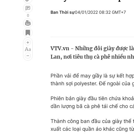
Ban Thời sự
04/01/2022 08:32 GMT+7
0
Giải trí
Đời sống
Điện ảnh
Du lịch
VTV.vn - Những đôi giày được là
Âm nhạc
Làm đẹp
Lan, nơi tiêu thụ cà phê nhiều nhấ
Sao
Chất lượng cuộc sốn
Phần vải để may giầy là sự kết hợ
thành sợi polyester. Đế ngoài của 
Phiên bản giày đầu tiên chứa kho
dần lượng bã cà phê tái chế cho cá
Thành công ban đầu của giày thể t
xuất các loại quần áo khác cũng t