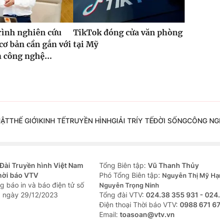
rình nghiên cứu
TikTok đóng cửa văn phòng
cơ bản cần gắn với
tại Mỹ
n công nghệ...
UẬT
THẾ GIỚI
KINH TẾ
TRUYỀN HÌNH
GIẢI TRÍ
Y TẾ
ĐỜI SỐNG
CÔNG NG
Đài Truyền hình Việt Nam
Tổng Biên tập:
Vũ Thanh Thủy
hời báo VTV
Phó Tổng Biên tập:
Nguyễn Thị Mỹ Hạ
g báo in và báo điện tử số
Nguyễn Trọng Ninh
 ngày 29/12/2023
Tổng đài VTV:
024.38 355 931 - 024
Ðiện thoại Thời báo VTV:
0988 671 6
Email:
toasoan@vtv.vn