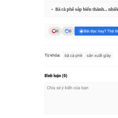
Bã cà phê sắp biến thành... nhiê
0
0
Bài đọc hay? Thả t
Từ khóa:
bã cà phê
sản xuất giày
Bình luận
(
0
)