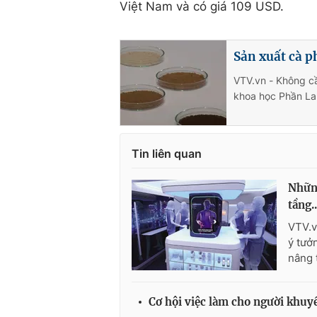
Việt Nam và có giá 109 USD.
Sản xuất cà p
VTV.vn - Không cầ
khoa học Phần Lan
Tin liên quan
Những
tầng..
VTV.v
ý tưở
nâng 
Cơ hội việc làm cho người khuyết