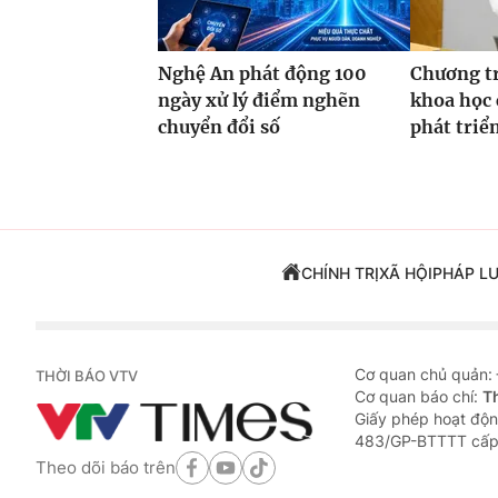
Nghệ An phát động 100
Chương t
ngày xử lý điểm nghẽn
khoa học 
chuyển đổi số
phát triể
CHÍNH TRỊ
XÃ HỘI
PHÁP L
Cơ quan chủ quản:
THỜI BÁO VTV
Cơ quan báo chí:
T
Giấy phép hoạt độn
483/GP-BTTTT cấp
Theo dõi báo trên