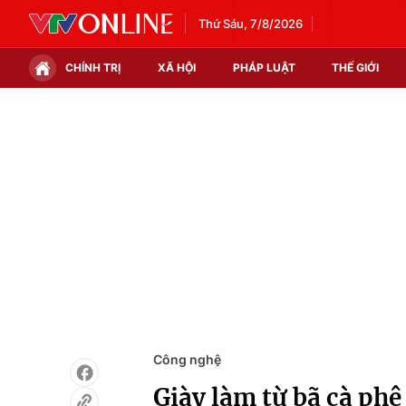
Thứ Sáu, 7/8/2026
CHÍNH TRỊ
XÃ HỘI
PHÁP LUẬT
THẾ GIỚI
Chính trị
Xã hội
Thế giới
Kinh tế
Tin tức
Tài chính
Thế giới đó đây
Thị trường
Câu chuyện quốc tế
Góc doanh nghiệp
Dữ liệu và đời sống
Công nghệ
Giày làm từ bã cà phê