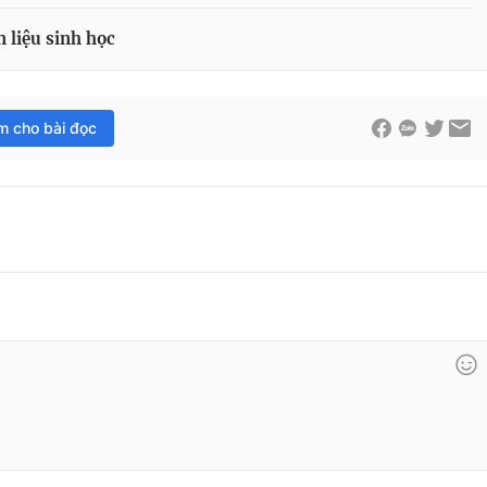
n liệu sinh học
im cho bài đọc