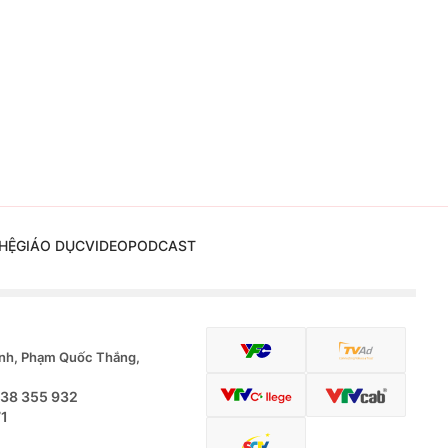
HỆ
GIÁO DỤC
VIDEO
PODCAST
nh, Phạm Quốc Thắng,
.38 355 932
71