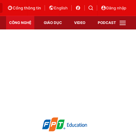
Cổng thông tin
English
Đăng nhập
CÔNG NGHỆ
GIÁO DỤC
VIDEO
PODCAST
VTV Money
VTV Thể thao
VTV Sức khoẻ
Bất động sản
Thị trường 24h
Tấm lòng Việt
Vươn mình bằng AI
VTV4
VTV8
VTV9
Lịch phát sóng
Giao lưu trực tuyến
Sự kiện