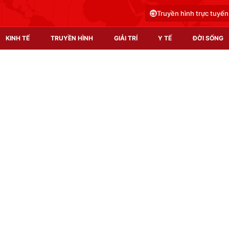
Truyền hình trực tuyến
KINH TẾ
TRUYỀN HÌNH
GIẢI TRÍ
Y TẾ
ĐỜI SỐNG
Pháp luật
Y tế
Truyền hình
Multimedia
Phim VTV
Video
Hậu trường
Shorts video
Nhân vật
Podcast
Khán giả
EMagazine
Giải sao mai
Photo
Infographic