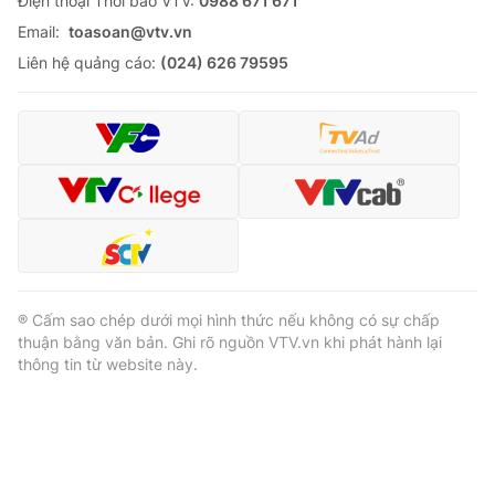
Ðiện thoại Thời báo VTV:
0988 671 671
Email:
toasoan@vtv.vn
Liên hệ quảng cáo:
(024) 626 79595
® Cấm sao chép dưới mọi hình thức nếu không có sự chấp
thuận bằng văn bản. Ghi rõ nguồn VTV.vn khi phát hành lại
thông tin từ website này.