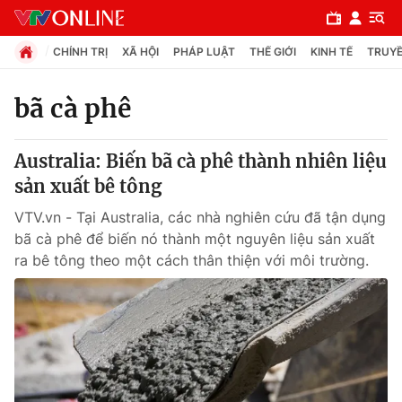
CHÍNH TRỊ
XÃ HỘI
PHÁP LUẬT
THẾ GIỚI
KINH TẾ
TRUYỀ
bã cà phê
Chuyên mục
Australia: Biến bã cà phê thành nhiên liệu
Chính trị
sản xuất bê tông
VTV.vn - Tại Australia, các nhà nghiên cứu đã tận dụng
Xã hội
bã cà phê để biến nó thành một nguyên liệu sản xuất
ra bê tông theo một cách thân thiện với môi trường.
Pháp luật
Y tế
Thế giới