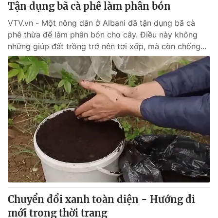
Tận dụng bã cà phê làm phân bón
VTV.vn - Một nông dân ở Albani đã tận dụng bã cà
® Cấm sao chép dưới mọi hình thức nếu không có sự chấp
phê thừa để làm phân bón cho cây. Điều này không
thuận bằng văn bản. Ghi rõ nguồn VTV.vn khi phát hành lại
những giúp đất trồng trở nên tơi xốp, mà còn chống...
thông tin từ website này.
Chuyển đổi xanh toàn diện - Hướng đi
mới trong thời trang