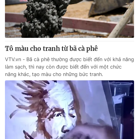
Tin tức
Kinh tế
Thế giới đó đây
Tài chính
Dữ liệu và đời sống
Câu chuyện quốc tế
Thị trường
Tô màu cho tranh từ bã cà phê
Truyền hình
Góc doanh nghiệp
VTV.vn - Bã cà phê thường được biết đến với khả năng
Phim VTV
Giải trí
làm sạch, thì nay còn được biết đến với một chức
Hậu trường
năng khác, tạo màu cho những bức tranh.
Điện ảnh
Đời sống
Nhân vật
Âm nhạc
Du lịch
Khán giả
Giáo dục
Sao
Làm đẹp
Giải sao mai
Tuyển sinh
Công nghệ
Chất lượng cuộc sống
Học trực tuyến
Hitech Công nghệ tương lai