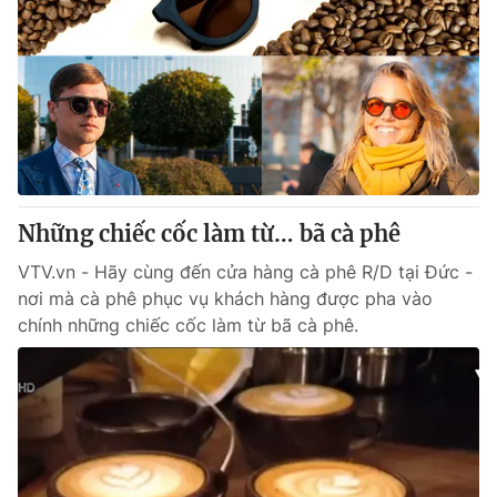
Những chiếc cốc làm từ… bã cà phê
VTV.vn - Hãy cùng đến cửa hàng cà phê R/D tại Đức -
nơi mà cà phê phục vụ khách hàng được pha vào
chính những chiếc cốc làm từ bã cà phê.