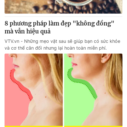
Thị trường 24h
Tấm lòng Việt
VTV4
Vươn mình bằng AI
8 phương pháp làm đẹp "không đồng"
mà vẫn hiệu quả
VTV9
VTV8
VTV.vn - Những mẹo vặt sau sẽ giúp bạn có sức khỏe
và cơ thể cân đối nhưng lại hoàn toàn miễn phí.
Liên hệ tòa soạn
English
THỜI BÁO VTV
Theo dõi báo trên
Cơ quan chủ quản:
Đài Truyền hình Việt Nam
Cơ quan báo chí:
Thời báo VTV