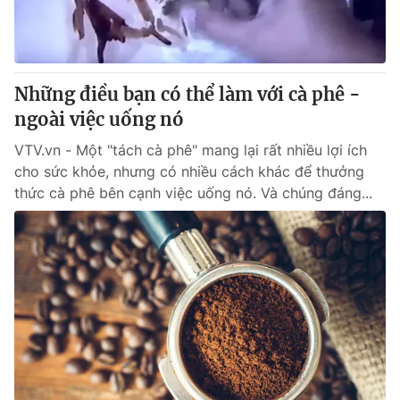
Giao lưu trực tuyến
Sản phẩm
Lịch phát sóng
Thị trường
Tư vấn
Những điều bạn có thể làm với cà phê -
ngoài việc uống nó
Chuyên mục khác
Emagazine
VTV.vn - Một "tách cà phê" mang lại rất nhiều lợi ích
Podcast
cho sức khỏe, nhưng có nhiều cách khác để thưởng
thức cà phê bên cạnh việc uống nó. Và chúng đáng...
Photo
Infographic
Video
Shorts video
VTV Money
VTV Thể thao
VTV Sức khoẻ
Bất động sản