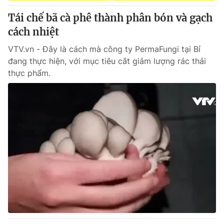
Giấy phép hoạt động báo in và báo điện tử số 483/GP-BTTTT
Tái chế bã cà phê thành phân bón và gạch
cấp ngày 29/12/2023
cách nhiệt
Tổng Biên tập:
Vũ Thanh Thủy
Phó Tổng Biên tập:
Nguyễn Thị Mỹ Hạnh, Phạm Quốc Thắng,
VTV.vn - Đây là cách mà công ty PermaFungi tại Bỉ
Nguyễn Trọng Ninh
đang thực hiện, với mục tiêu cắt giảm lượng rác thải
Tổng đài VTV:
024.38 355 931 - 024.38 355 932
thực phẩm.
Ðiện thoại Thời báo VTV:
024.66 897 897
Email:
toasoan@vtv.vn
Liên hệ quảng cáo:
024-7300.7108