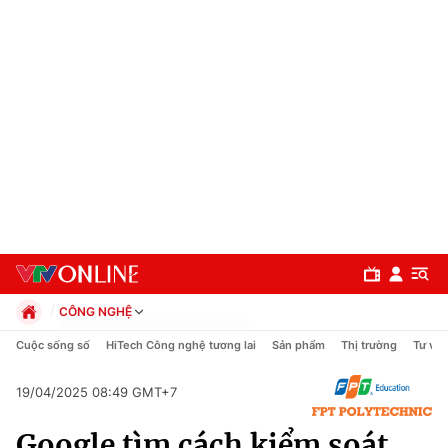
CÔNG NGHỆ
Chính trị
Cuộc sống số
HiTech Công nghệ tương lai
Sản phẩm
Thị trường
Tư vấn
Xã hội
Pháp luật
19/04/2025 08:49 GMT+7
Chuyên mục
Kinh tế
Google tìm cách kiểm soát
Thể thao