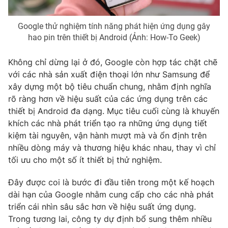
Google thử nghiệm tính năng phát hiện ứng dụng gây
hao pin trên thiết bị Android (Ảnh: How-To Geek)
THỜI BÁO VTV
Không chỉ dừng lại ở đó, Google còn hợp tác chặt chẽ
với các nhà sản xuất điện thoại lớn như Samsung để
xây dựng một bộ tiêu chuẩn chung, nhằm định nghĩa
Theo dõi báo trên
rõ ràng hơn về hiệu suất của các ứng dụng trên các
thiết bị Android đa dạng. Mục tiêu cuối cùng là khuyến
khích các nhà phát triển tạo ra những ứng dụng tiết
Cơ quan chủ quản:
Đài Truyền hình Việt Nam
kiệm tài nguyên, vận hành mượt mà và ổn định trên
Cơ quan báo chí:
Thời báo VTV
nhiều dòng máy và thương hiệu khác nhau, thay vì chỉ
Giấy phép hoạt động báo in và báo điện tử số 483/GP-BTTTT
tối ưu cho một số ít thiết bị thử nghiệm.
cấp ngày 29/12/2023
Tổng Biên tập:
Vũ Thanh Thủy
Đây được coi là bước đi đầu tiên trong một kế hoạch
dài hạn của Google nhằm cung cấp cho các nhà phát
Phó Tổng Biên tập:
Nguyễn Thị Mỹ Hạnh, Phạm Quốc Thắng,
Nguyễn Trọng Ninh
triển cái nhìn sâu sắc hơn về hiệu suất ứng dụng.
Trong tương lai, công ty dự định bổ sung thêm nhiều
Tổng đài VTV:
024.38 355 931 - 024.38 355 932