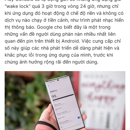
"wake lock" quá 3 giờ trong vòng 24 giờ, nhưng chỉ
Photo
Infographic
khi ứng dụng đó hoạt động ở chế độ nền và không có
dịch vụ nào chạy ở tiền cảnh, như trình phát nhạc hiển
Video
Shorts video
thị thông báo. Google cho biết đây là một trong
những vấn đề người dùng phàn nàn nhiều nhất liên
quan đến pin trên thiết bị Android. Việc cung cấp chỉ
VTV Money
VTV Thể thao
số này giúp các nhà phát triển dễ dàng phát hiện và
khắc phục lỗi trong ứng dụng của mình, trước khi
VTV Sức khoẻ
Bất động sản
chúng ảnh hưởng rộng rãi đến người dùng.
Thị trường 24h
Tấm lòng Việt
VTV4
Vươn mình bằng AI
VTV9
VTV8
Liên hệ tòa soạn
English