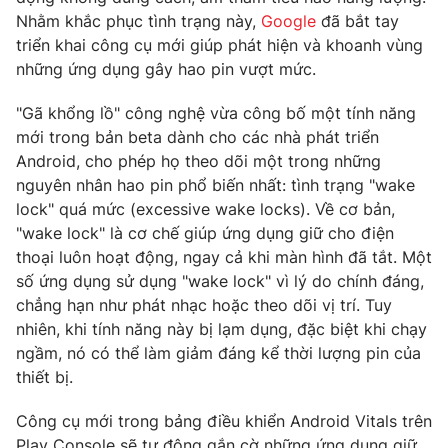
Phim VTV
Nhằm khắc phục tình trạng này,
Google
đã bắt tay
Giải trí
triển khai công cụ mới giúp phát hiện và khoanh vùng
Hậu trường
Điện ảnh
những ứng dụng gây hao pin vượt mức.
Đời sống
Nhân vật
Âm nhạc
"Gã khổng lồ" công nghệ vừa công bố một tính năng
Du lịch
Khán giả
mới trong bản beta dành cho các nhà phát triển
Giáo dục
Sao
Android, cho phép họ theo dõi một trong những
Làm đẹp
Giải sao mai
Tuyển sinh
nguyên nhân hao pin phổ biến nhất: tình trạng "wake
Công nghệ
Chất lượng cuộc sống
lock" quá mức (excessive wake locks). Về cơ bản,
Học trực tuyến
"wake lock" là cơ chế giúp ứng dụng giữ cho điện
Hitech Công nghệ tương lai
Giao lưu trực tuyến
thoại luôn hoạt động, ngay cả khi màn hình đã tắt. Một
Sản phẩm
số ứng dụng sử dụng "wake lock" vì lý do chính đáng,
chẳng hạn như phát nhạc hoặc theo dõi vị trí. Tuy
Lịch phát sóng
Thị trường
nhiên, khi tính năng này bị lạm dụng, đặc biệt khi chạy
ngầm, nó có thể làm giảm đáng kể thời lượng pin của
Tư vấn
thiết bị.
Chuyên mục khác
Công cụ mới trong bảng điều khiển Android Vitals trên
Emagazine
Podcast
Play Console sẽ tự động gắn cờ những ứng dụng giữ