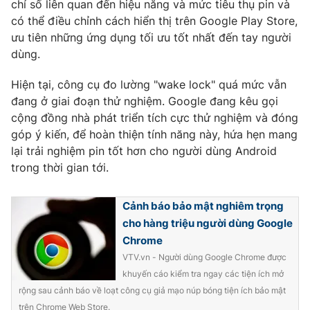
chỉ số liên quan đến hiệu năng và mức tiêu thụ pin và
Ðiện thoại Thời báo VTV:
024.66 897 897
có thể điều chỉnh cách hiển thị trên Google Play Store,
Email:
toasoan@vtv.vn
ưu tiên những ứng dụng tối ưu tốt nhất đến tay người
Liên hệ quảng cáo:
024-7300.7108
dùng.
Hiện tại, công cụ đo lường "wake lock" quá mức vẫn
đang ở giai đoạn thử nghiệm. Google đang kêu gọi
cộng đồng nhà phát triển tích cực thử nghiệm và đóng
góp ý kiến, để hoàn thiện tính năng này, hứa hẹn mang
lại trải nghiệm pin tốt hơn cho người dùng Android
trong thời gian tới.
Cảnh báo bảo mật nghiêm trọng
cho hàng triệu người dùng Google
Chrome
® Cấm sao chép dưới mọi hình thức nếu không có sự chấp
thuận bằng văn bản. Ghi rõ nguồn VTV.vn khi phát hành lại
VTV.vn - Người dùng Google Chrome được
thông tin từ website này.
khuyến cáo kiểm tra ngay các tiện ích mở
rộng sau cảnh báo về loạt công cụ giả mạo núp bóng tiện ích bảo mật
trên Chrome Web Store.