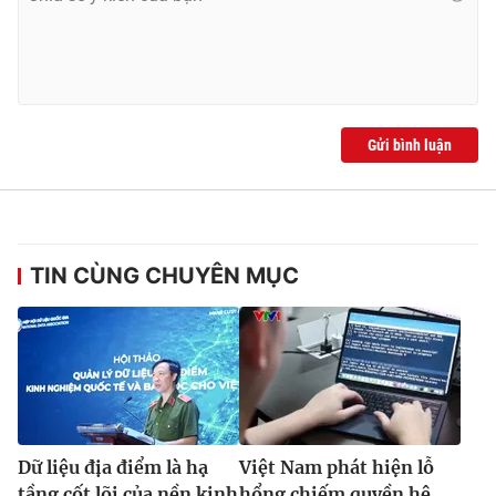
Gửi bình luận
TIN CÙNG CHUYÊN MỤC
Dữ liệu địa điểm là hạ
Việt Nam phát hiện lỗ
tầng cốt lõi của nền kinh
hổng chiếm quyền hệ