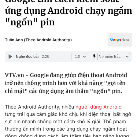
Chính trị
Truyền hình
ứng dụng Android chạy ngầm
Văn hóa - Giải trí
Xã hội
"ngốn" pin
Y tế
Đời sống
Pháp luật
Công nghệ
Tuấn Anh (Theo Android Authority)
Giáo dục
Y tế
Nghe đọc bài
2:26
Thế giới
VTV.vn - Google đang giúp điện thoại Android
trở nên thông minh hơn với khả năng "gọi tên
Tin tức
Kinh tế
chỉ mặt" các ứng dụng âm thầm "ngốn" pin.
Thế giới đó đây
Tài chính
Theo Android Authority, nhiều
người dùng Android
Dữ liệu và đời sống
Câu chuyện quốc tế
từng trải qua cảm giác khó chịu khi điện thoại bất ngờ
Thị trường
sụt pin nhanh chóng một cách khó lý giải. Thủ phạm
Truyền hình
Góc doanh nghiệp
thường ẩn mình trong các ứng dụng chạy ngầm hoạt
động không đúng cách, âm thầm tiêu hao năng lượng.