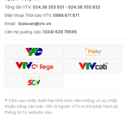
Tổng đài VTV:
024.38 355 931 - 024.38 355 932
Ðiện thoại Thời báo VTV:
0988 671 671
Email:
toasoan@vtv.vn
Liên hệ quảng cáo:
(024) 626 79595
® Cấm sao chép dưới mọi hình thức nếu không có sự chấp
thuận bằng văn bản. Ghi rõ nguồn VTV.vn khi phát hành lại
thông tin từ website này.