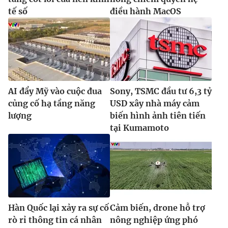
tế số
điều hành MacOS
AI đẩy Mỹ vào cuộc đua
Sony, TSMC đầu tư 6,3 tỷ
củng cố hạ tầng năng
USD xây nhà máy cảm
lượng
biến hình ảnh tiên tiến
tại Kumamoto
Hàn Quốc lại xảy ra sự cố
Cảm biến, drone hỗ trợ
rò rỉ thông tin cá nhân
nông nghiệp ứng phó