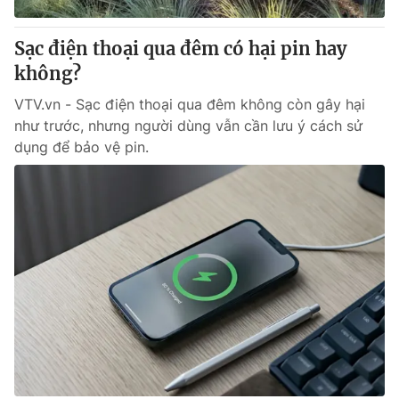
Thị trường 24h
Tấm lòng Việt
Sạc điện thoại qua đêm có hại pin hay
VTV4
Vươn mình bằng AI
không?
VTV.vn - Sạc điện thoại qua đêm không còn gây hại
VTV9
VTV8
như trước, nhưng người dùng vẫn cần lưu ý cách sử
dụng để bảo vệ pin.
Liên hệ tòa soạn
English
THỜI BÁO VTV
Theo dõi báo trên
Cơ quan chủ quản:
Đài Truyền hình Việt Nam
Cơ quan báo chí:
Thời báo VTV