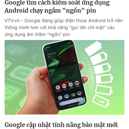
Google tìm cách kiểm soát ứng dụng
Android chạy ngầm "ngốn" pin
® Cấm sao chép dưới mọi hình thức nếu không có sự chấp
VTV.vn - Google đang giúp điện thoại Android trở nên
thuận bằng văn bản. Ghi rõ nguồn VTV.vn khi phát hành lại
thông minh hơn với khả năng "gọi tên chỉ mặt" các
thông tin từ website này.
ứng dụng âm thầm "ngốn" pin.
Google cập nhật tính năng bảo mật mới