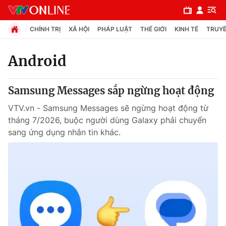
CHÍNH TRỊ
XÃ HỘI
PHÁP LUẬT
THẾ GIỚI
KINH TẾ
TRUYỀ
Android
Chuyên mục
Samsung Messages sắp ngừng hoạt động
Chính trị
VTV.vn - Samsung Messages sẽ ngừng hoạt động từ
tháng 7/2026, buộc người dùng Galaxy phải chuyển
Xã hội
sang ứng dụng nhắn tin khác.
Pháp luật
Y tế
Thế giới