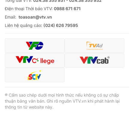
Tổng đài VTV:
024.38 355 931 - 024.38 355 932
Ðiện thoại Thời báo VTV:
0988 671 671
Email:
toasoan@vtv.vn
Liên hệ quảng cáo:
(024) 626 79595
® Cấm sao chép dưới mọi hình thức nếu không có sự chấp
thuận bằng văn bản. Ghi rõ nguồn VTV.vn khi phát hành lại
thông tin từ website này.