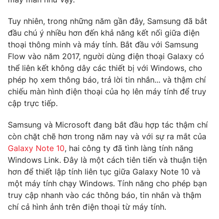
Phim VTV
Giải trí
Tuy nhiên, trong những năm gần đây, Samsung đã bắt
Hậu trường
Điện ảnh
đầu chú ý nhiều hơn đến khả năng kết nối giữa điện
Đời sống
Nhân vật
thoại thông minh và máy tính. Bắt đầu với Samsung
Âm nhạc
Flow vào năm 2017, người dùng điện thoại Galaxy có
Du lịch
Khán giả
Giáo dục
thể liên kết không dây các thiết bị với Windows, cho
Sao
Làm đẹp
phép họ xem thông báo, trả lời tin nhắn... và thậm chí
Giải sao mai
Tuyển sinh
chiếu màn hình điện thoại của họ lên máy tính để truy
Công nghệ
Chất lượng cuộc sống
cập trực tiếp.
Học trực tuyến
Hitech Công nghệ tương lai
Giao lưu trực tuyến
Samsung và Microsoft đang bắt đầu hợp tác thậm chí
Sản phẩm
còn chặt chẽ hơn trong năm nay và với sự ra mắt của
Galaxy Note 10
, hai công ty đã tình làng tính năng
Lịch phát sóng
Thị trường
Windows Link. Đây là một cách tiên tiến và thuận tiện
hơn để thiết lập tính liên tục giữa Galaxy Note 10 và
Tư vấn
một máy tính chạy Windows. Tính năng cho phép bạn
Chuyên mục khác
truy cập nhanh vào các thông báo, tin nhắn và thậm
Emagazine
Podcast
chí cả hình ảnh trên điện thoại từ máy tính.