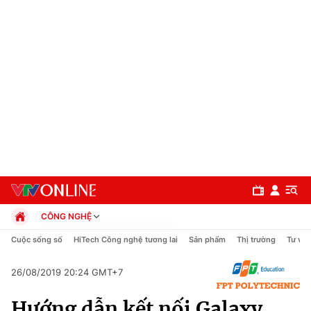
CÔNG NGHỆ
Chính trị
Cuộc sống số
HiTech Công nghệ tương lai
Sản phẩm
Thị trường
Tư vấn
Xã hội
Pháp luật
26/08/2019 20:24 GMT+7
Chuyên mục
Kinh tế
Hướng dẫn kết nối Galaxy
Thể thao