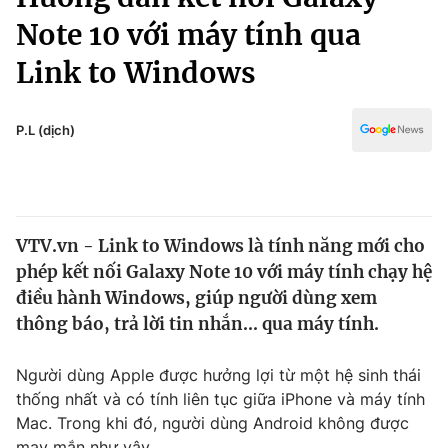
Chính trị
Truyền hình
Note 10 với máy tính qua
Văn hóa - Giải trí
Xã hội
Link to Windows
Y tế
Đời sống
Pháp luật
Công nghệ
P.L (dịch)
Giáo dục
Y tế
Thế giới
VTV.vn - Link to Windows là tính năng mới cho
phép kết nối Galaxy Note 10 với máy tính chạy hệ
Tin tức
Kinh tế
điều hành Windows, giúp người dùng xem
Thế giới đó đây
thông báo, trả lời tin nhắn... qua máy tính.
Tài chính
Dữ liệu và đời sống
Câu chuyện quốc tế
Người dùng Apple được hưởng lợi từ một hệ sinh thái
Thị trường
thống nhất và có tính liên tục giữa iPhone và máy tính
Truyền hình
Góc doanh nghiệp
Mac. Trong khi đó, người dùng Android không được
may mắn như vậy.