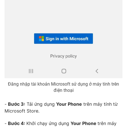
Ðiện thoại Thời báo VTV:
024.66 897 897
Email:
toasoan@vtv.vn
Liên hệ quảng cáo:
024-7300.7108
Đăng nhập tài khoản Microsoft sử dụng ở máy tính trên
điện thoại
® Cấm sao chép dưới mọi hình thức nếu không có sự chấp
-
Bước 3:
Tải ứng dụng
Your Phone
trên máy tính từ
thuận bằng văn bản. Ghi rõ nguồn VTV.vn khi phát hành lại
thông tin từ website này.
Microsoft Store.
-
Bước 4:
Khởi chạy ứng dụng
Your Phone
trên máy