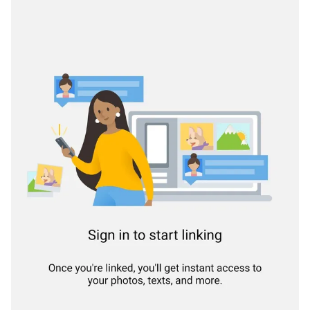
THỜI BÁO VTV
Theo dõi báo trên
Cơ quan chủ quản:
Đài Truyền hình Việt Nam
Cơ quan báo chí:
Thời báo VTV
Giấy phép hoạt động báo in và báo điện tử số 483/GP-BTTTT
cấp ngày 29/12/2023
Tổng Biên tập:
Vũ Thanh Thủy
Phó Tổng Biên tập:
Nguyễn Thị Mỹ Hạnh, Phạm Quốc Thắng,
Nguyễn Trọng Ninh
Tổng đài VTV:
024.38 355 931 - 024.38 355 932