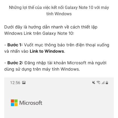
Những lợi thế của việc kết nối Galaxy Note 10 với máy
Photo
Infographic
tính Windows
Video
Shorts video
Dưới đây là hướng dẫn nhanh về cách thiết lập
Windows Link trên Galaxy Note 10:
VTV Money
VTV Thể thao
-
Bước 1:
Vuốt mục thông báo trên điện thoại xuống
và nhấn vào
Link to Windows
.
VTV Sức khoẻ
Bất động sản
-
Bước 2:
Đăng nhập tài khoản Microsoft mà người
dùng sử dụng trên máy tính Windows.
Thị trường 24h
Tấm lòng Việt
VTV4
Vươn mình bằng AI
VTV9
VTV8
Liên hệ tòa soạn
English