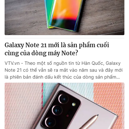
Tin tức
Kinh tế
Thế giới đó đây
Tài chính
Dữ liệu và đời sống
Câu chuyện quốc tế
Thị trường
Galaxy Note 21 mới là sản phẩm cuối
Truyền hình
Góc doanh nghiệp
cùng của dòng máy Note?
Phim VTV
Giải trí
VTV.vn - Theo một số nguồn tin từ Hàn Quốc, Galaxy
Hậu trường
Note 21 có thể vẫn sẽ ra mắt vào năm sau và đây mới
Điện ảnh
là phiên bản đánh dấu kết thúc của dòng sản phẩm...
Đời sống
Nhân vật
Âm nhạc
Du lịch
Khán giả
Giáo dục
Sao
Làm đẹp
Giải sao mai
Tuyển sinh
Công nghệ
Chất lượng cuộc sống
Học trực tuyến
Hitech Công nghệ tương lai