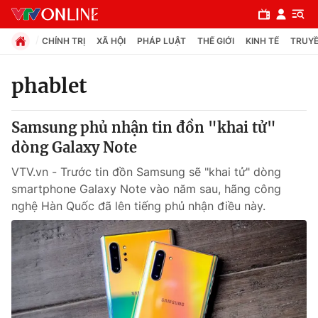
CHÍNH TRỊ
XÃ HỘI
PHÁP LUẬT
THẾ GIỚI
KINH TẾ
TRUYỀ
phablet
Chuyên mục
Samsung phủ nhận tin đồn "khai tử"
Chính trị
dòng Galaxy Note
VTV.vn - Trước tin đồn Samsung sẽ "khai tử" dòng
Xã hội
smartphone Galaxy Note vào năm sau, hãng công
nghệ Hàn Quốc đã lên tiếng phủ nhận điều này.
Pháp luật
Y tế
Thế giới