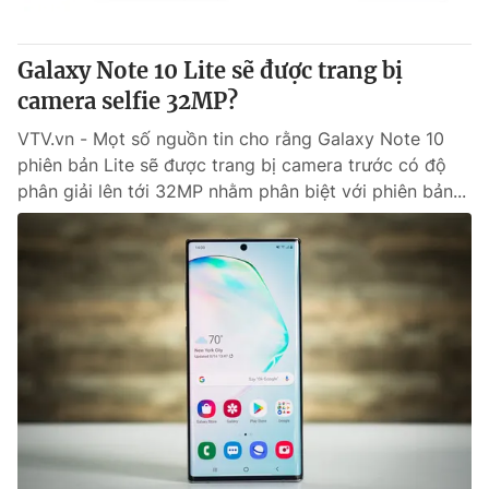
® Cấm sao chép dưới mọi hình thức nếu không có sự chấp
Galaxy Note 10 Lite sẽ được trang bị
thuận bằng văn bản. Ghi rõ nguồn VTV.vn khi phát hành lại
camera selfie 32MP?
thông tin từ website này.
VTV.vn - Mọt số nguồn tin cho rằng Galaxy Note 10
phiên bản Lite sẽ được trang bị camera trước có độ
phân giải lên tới 32MP nhằm phân biệt với phiên bản...