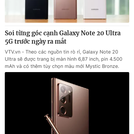
Thị trường 24h
Tấm lòng Việt
VTV4
Vươn mình bằng AI
Soi từng góc cạnh Galaxy Note 20 Ultra
VTV9
VTV8
5G trước ngày ra mắt
VTV.vn - Theo các nguồn tin rò rỉ, Galaxy Note 20
Liên hệ tòa soạn
English
Ultra sẽ được trang bị màn hình 6,87 inch, pin 4.500
mAh và có thêm tùy chọn màu mới Mystic Bronze.
THỜI BÁO VTV
Theo dõi báo trên
Cơ quan chủ quản:
Đài Truyền hình Việt Nam
Cơ quan báo chí:
Thời báo VTV