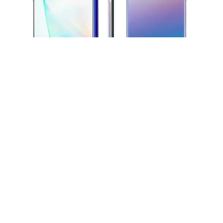
Tin mới
Video
Live
Emagazine
Trang chủ
Bộ đôi Galaxy Note 10/10+ lộ ảnh chính
thức
VTV.vn - Còn tới gần một tháng nữa mới tới ngày
Samsung ra mắt bộ đôi Galaxy Note 10 và Note 10+
nhưng hình ảnh chính thức của bộ đôi này đã bị hé lộ.