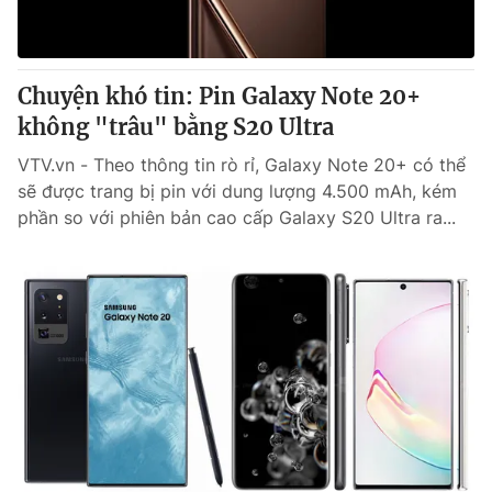
Giấy phép hoạt động báo in và báo điện tử số 483/GP-BTTTT
cấp ngày 29/12/2023
Tổng Biên tập:
Vũ Thanh Thủy
Chuyện khó tin: Pin Galaxy Note 20+
Phó Tổng Biên tập:
Nguyễn Thị Mỹ Hạnh, Phạm Quốc Thắng,
không "trâu" bằng S20 Ultra
Nguyễn Trọng Ninh
Tổng đài VTV:
024.38 355 931 - 024.38 355 932
VTV.vn - Theo thông tin rò rỉ, Galaxy Note 20+ có thể
Ðiện thoại Thời báo VTV:
024.66 897 897
sẽ được trang bị pin với dung lượng 4.500 mAh, kém
Email:
toasoan@vtv.vn
phần so với phiên bản cao cấp Galaxy S20 Ultra ra...
Liên hệ quảng cáo:
024-7300.7108