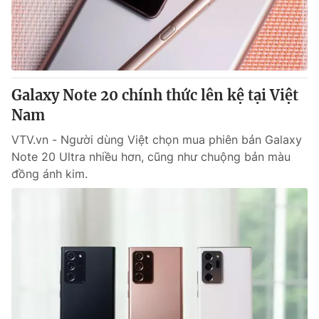
Giao lưu trực tuyến
Sản phẩm
Lịch phát sóng
Thị trường
Tư vấn
Galaxy Note 20 chính thức lên kệ tại Việt
Chuyên mục khác
Nam
Emagazine
Podcast
VTV.vn - Người dùng Việt chọn mua phiên bản Galaxy
Note 20 Ultra nhiều hơn, cũng như chuộng bản màu
Photo
Infographic
đồng ánh kim.
Video
Shorts video
VTV Money
VTV Thể thao
VTV Sức khoẻ
Bất động sản