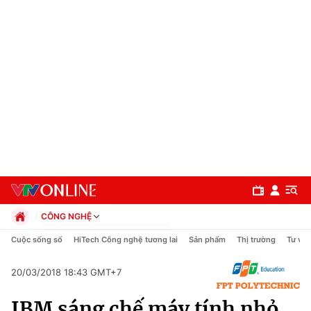
CÔNG NGHỆ
Chính trị
Cuộc sống số
HiTech Công nghệ tương lai
Sản phẩm
Thị trường
Tư vấn
Xã hội
Pháp luật
20/03/2018 18:43 GMT+7
Chuyên mục
Kinh tế
IBM sáng chế máy tính nhỏ
Thể thao