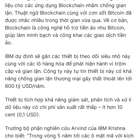
Phim VTV
liệu cho các ứng dụng Blockchain nhằm chống gian
Giải trí
lận. Thuật ngữ Blockchain cùng với cơn sốt Bitcoin đã
Hậu trường
Điện ảnh
được nhắc nhiều trong thời gian vừa qua. Về cơ bản,
Đời sống
Nhân vật
Blockchain là công nghệ hỗ trợ tiền ảo như Bitcoin,
Âm nhạc
giúp làm minh bạch và công khai các giao dịch tiền
Du lịch
Khán giả
ảo.
Giáo dục
Sao
Làm đẹp
Giải sao mai
Tuyển sinh
IBM dự định sẽ gắn các thiết bị theo dõi siêu nhỏ này
Công nghệ
Chất lượng cuộc sống
cùng với các lô hàng hóa để phát hiện hành vi trộm
Học trực tuyến
cắp và gian lận. Công ty này tự tin thiết bị này có khả
Hitech Công nghệ tương lai
năng chống gian lận thương mại gây thất thoát lên tới
Giao lưu trực tuyến
600 tỷ USD/năm.
Sản phẩm
Lịch phát sóng
Thị trường
Thiết bị tích hợp khả năng giám sát, phân tích và xử lí
dữ liệu này có chi phí sản xuất rất thấp – ít hơn 10
Tư vấn
cent (0,1 USD).
Chuyên mục khác
Trưởng bộ phận nghiên cứu Arvind của IBM Krishna
Emagazine
Podcast
cho biết: "Trong vòng 5 năm tới các ô mật mã với kích