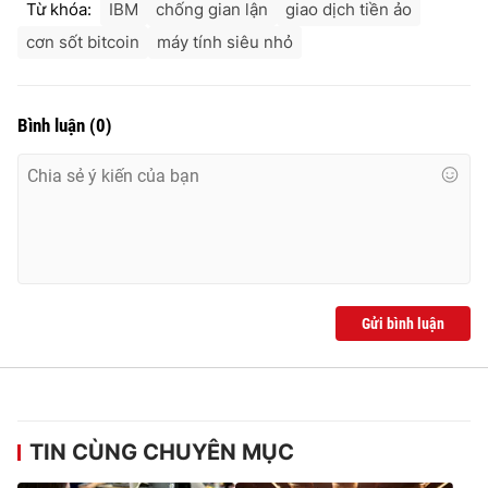
Từ khóa:
IBM
chống gian lận
giao dịch tiền ảo
Ðiện thoại Thời báo VTV:
024.66 897 897
cơn sốt bitcoin
máy tính siêu nhỏ
Email:
toasoan@vtv.vn
Liên hệ quảng cáo:
024-7300.7108
Bình luận
(
0
)
Gửi bình luận
® Cấm sao chép dưới mọi hình thức nếu không có sự chấp
thuận bằng văn bản. Ghi rõ nguồn VTV.vn khi phát hành lại
thông tin từ website này.
TIN CÙNG CHUYÊN MỤC