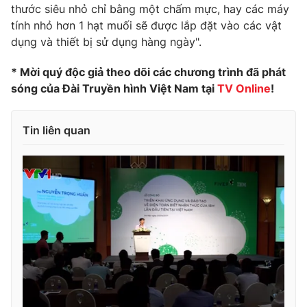
thước siêu nhỏ chỉ bằng một chấm mực, hay các máy
Photo
Infographic
tính nhỏ hơn 1 hạt muối sẽ được lắp đặt vào các vật
dụng và thiết bị sử dụng hàng ngày".
Video
Shorts video
* Mời quý độc giả theo dõi các chương trình đã phát
sóng của Đài Truyền hình Việt Nam tại
TV Online
!
VTV Money
VTV Thể thao
Tin liên quan
VTV Sức khoẻ
Bất động sản
Thị trường 24h
Tấm lòng Việt
VTV4
Vươn mình bằng AI
VTV9
VTV8
Liên hệ tòa soạn
English