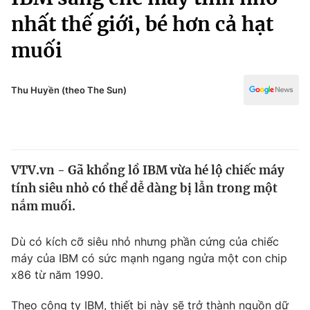
Chính trị
Truyền hình
nhất thế giới, bé hơn cả hạt
Văn hóa - Giải trí
Xã hội
muối
Y tế
Đời sống
Pháp luật
Công nghệ
Thu Huyền (theo The Sun)
Giáo dục
Y tế
Thế giới
VTV.vn - Gã khổng lồ IBM vừa hé lộ chiếc máy
tính siêu nhỏ có thể dễ dàng bị lẫn trong một
Tin tức
Kinh tế
nắm muối.
Thế giới đó đây
Tài chính
Dù có kích cỡ siêu nhỏ nhưng phần cứng của chiếc
Dữ liệu và đời sống
Câu chuyện quốc tế
máy của IBM có sức mạnh ngang ngửa một con chip
Thị trường
x86 từ năm 1990.
Truyền hình
Góc doanh nghiệp
Theo công ty IBM, thiết bị này sẽ trở thành nguồn dữ