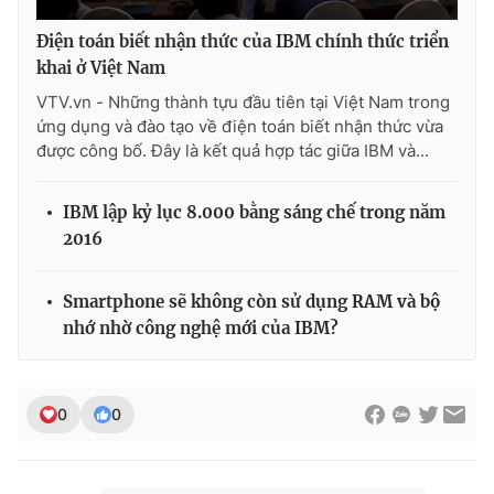
Điện toán biết nhận thức của IBM chính thức triển
khai ở Việt Nam
VTV.vn - Những thành tựu đầu tiên tại Việt Nam trong
THỜI BÁO VTV
ứng dụng và đào tạo về điện toán biết nhận thức vừa
được công bố. Đây là kết quả hợp tác giữa IBM và...
Theo dõi báo trên
IBM lập kỷ lục 8.000 bằng sáng chế trong năm
2016
Cơ quan chủ quản:
Đài Truyền hình Việt Nam
Smartphone sẽ không còn sử dụng RAM và bộ
Cơ quan báo chí:
Thời báo VTV
nhớ nhờ công nghệ mới của IBM?
Giấy phép hoạt động báo in và báo điện tử số 483/GP-BTTTT
cấp ngày 29/12/2023
Tổng Biên tập:
Vũ Thanh Thủy
0
0
Phó Tổng Biên tập:
Nguyễn Thị Mỹ Hạnh, Phạm Quốc Thắng,
Nguyễn Trọng Ninh
Tổng đài VTV:
024.38 355 931 - 024.38 355 932