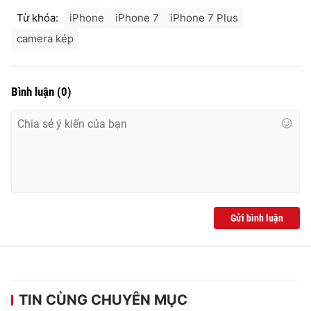
Ðiện thoại Thời báo VTV:
024.66 897 897
Từ khóa:
iPhone
iPhone 7
iPhone 7 Plus
Email:
toasoan@vtv.vn
camera kép
Liên hệ quảng cáo:
024-7300.7108
Bình luận
(
0
)
Gửi bình luận
® Cấm sao chép dưới mọi hình thức nếu không có sự chấp
thuận bằng văn bản. Ghi rõ nguồn VTV.vn khi phát hành lại
thông tin từ website này.
TIN CÙNG CHUYÊN MỤC