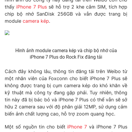
Phim VTV
Giải trí
thấy
iPhone 7 Plus
sẽ hỗ trợ 2 khe cắm SIM, tích hợp
Hậu trường
chip bộ nhớ SanDisk 256GB và vẫn được trang bị
Điện ảnh
module
camera kép
.
Đời sống
Nhân vật
Âm nhạc
Du lịch
Khán giả
Giáo dục
Sao
Làm đẹp
Giải sao mai
Hình ảnh module camera kép và chip bộ nhớ của
Tuyển sinh
iPhone 7 Plus do Rock Fix đăng tải
Công nghệ
Chất lượng cuộc sống
Học trực tuyến
Hitech Công nghệ tương lai
Cách đây không lâu, thông tin đăng tải trên Weibo từ
Giao lưu trực tuyến
một nhân viên của Foxconn cho biết iPhone 7 Plus sẽ
Sản phẩm
không được trang bị cụm camera kép do khó khăn về
Lịch phát sóng
kỹ thuật mà công ty đang gặp phải. Tuy nhiên, thông
Thị trường
tin này đã bị bác bỏ và iPhone 7 Plus có thể vẫn sẽ sở
Tư vấn
hữu 2 camera sau với độ phân giải 12MP, sử dụng cảm
biến ảnh chất lượng cao, hỗ trợ zoom quang học.
Chuyên mục khác
Emagazine
Podcast
Một số nguồn tin cho biết
iPhone 7
và iPhone 7 Plus