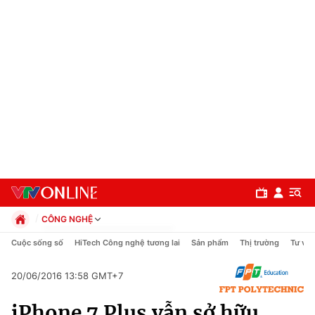
CÔNG NGHỆ
Chính trị
Cuộc sống số
HiTech Công nghệ tương lai
Sản phẩm
Thị trường
Tư vấn
Xã hội
Pháp luật
20/06/2016 13:58 GMT+7
Chuyên mục
Kinh tế
iPhone 7 Plus vẫn sở hữu
Thể thao