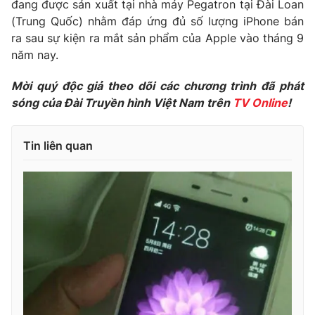
đang được sản xuất tại nhà máy Pegatron tại Đài Loan
(Trung Quốc) nhằm đáp ứng đủ số lượng iPhone bán
Photo
Infographic
ra sau sự kiện ra mắt sản phẩm của Apple vào tháng 9
năm nay.
Video
Shorts video
Mời quý độc giả theo dõi các chương trình đã phát
sóng của Đài Truyền hình Việt Nam trên
TV Online
!
VTV Money
VTV Thể thao
VTV Sức khoẻ
Bất động sản
Tin liên quan
Thị trường 24h
Tấm lòng Việt
VTV4
Vươn mình bằng AI
VTV9
VTV8
Liên hệ tòa soạn
English