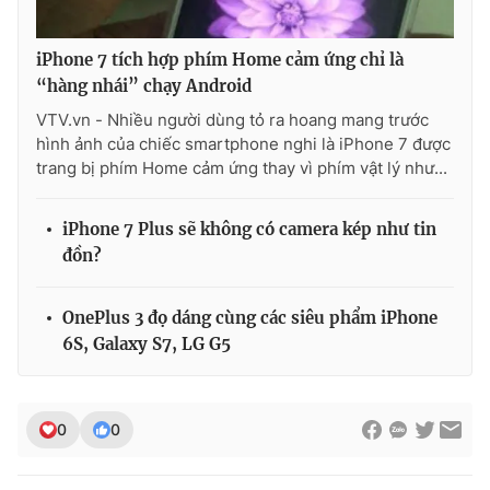
iPhone 7 tích hợp phím Home cảm ứng chỉ là
“hàng nhái” chạy Android
THỜI BÁO VTV
VTV.vn - Nhiều người dùng tỏ ra hoang mang trước
hình ảnh của chiếc smartphone nghi là iPhone 7 được
trang bị phím Home cảm ứng thay vì phím vật lý như...
Theo dõi báo trên
iPhone 7 Plus sẽ không có camera kép như tin
đồn?
Cơ quan chủ quản:
Đài Truyền hình Việt Nam
Cơ quan báo chí:
Thời báo VTV
OnePlus 3 đọ dáng cùng các siêu phẩm iPhone
Giấy phép hoạt động báo in và báo điện tử số 483/GP-BTTTT
6S, Galaxy S7, LG G5
cấp ngày 29/12/2023
Tổng Biên tập:
Vũ Thanh Thủy
Phó Tổng Biên tập:
Nguyễn Thị Mỹ Hạnh, Phạm Quốc Thắng,
0
0
Nguyễn Trọng Ninh
Tổng đài VTV:
024.38 355 931 - 024.38 355 932