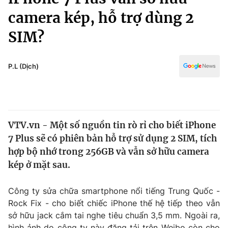
Chính trị
Truyền hình
camera kép, hỗ trợ dùng 2
Văn hóa - Giải trí
Xã hội
SIM?
Y tế
Đời sống
Pháp luật
Công nghệ
P.L (Dịch)
Giáo dục
Y tế
Thế giới
VTV.vn - Một số nguồn tin rò rỉ cho biết iPhone
7 Plus sẽ có phiên bản hỗ trợ sử dụng 2 SIM, tích
Tin tức
Kinh tế
hợp bộ nhớ trong 256GB và vẫn sở hữu camera
Thế giới đó đây
kép ở mặt sau.
Tài chính
Dữ liệu và đời sống
Câu chuyện quốc tế
Công ty sửa chữa smartphone nổi tiếng Trung Quốc -
Thị trường
Rock Fix - cho biết chiếc iPhone thế hệ tiếp theo vẫn
Truyền hình
Góc doanh nghiệp
sở hữu jack cắm tai nghe tiêu chuẩn 3,5 mm. Ngoài ra,
hình ảnh do công ty này đăng tải trên Weibo còn cho