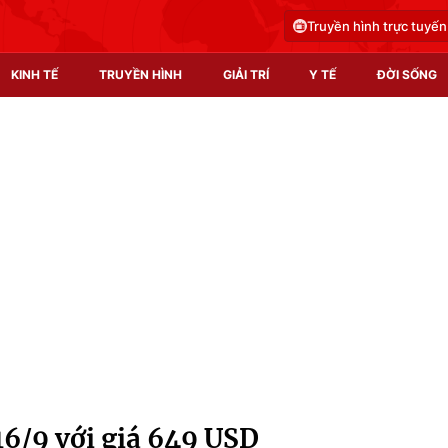
Truyền hình trực tuyến
KINH TẾ
TRUYỀN HÌNH
GIẢI TRÍ
Y TẾ
ĐỜI SỐNG
Pháp luật
Y tế
Truyền hình
Multimedia
Phim VTV
Video
Hậu trường
Shorts video
Nhân vật
Podcast
Khán giả
EMagazine
Giải sao mai
Photo
16/9 với giá 649 USD
Infographic