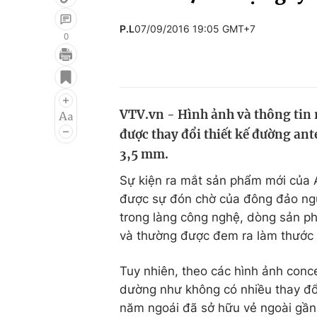
P.L
07/09/2016 19:05 GMT+7
0
Giải trí
Đời sống
Điện ảnh
Du lịch
VTV.vn - Hình ảnh và thông tin r
Âm nhạc
Làm đẹp
được thay đổi thiết kế đường ant
Sao
Chất lượng cuộc sốn
3,5 mm.
Sự kiện ra mắt sản phẩm mới của A
được sự đón chờ của đông đảo ngư
trong làng công nghệ, dòng sản ph
và thường được đem ra làm thước 
Tuy nhiên, theo các hình ảnh concep
dường như không có nhiều thay đổi
năm ngoái đã sở hữu vẻ ngoài gần