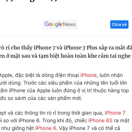
Góc ảnh
Chia sẻ
Giáo dục
Công nghệ
Tuyển sinh
Hitech Công ng
ò rỉ cho thấy iPhone 7 và iPhone 7 Plus sắp ra mắt đ
Học trực tuyến
Sản phẩm
en ở mặt sau và tạm biệt hoàn toàn khe cắm tai nghe
g
Thị trường
Tư vấn
pple, đặc biệt là dòng điện thoại
iPhone
, luôn nhận
ời dùng. Trước các siêu phẩm của những tên tuổi lớn
ẩm iPhone của Apple luôn đứng ở vị trí thuộc hàng top
đo so sánh của các sản phẩm mới.
t và các thông tin rò rỉ trong thời gian qua,
iPhone 7
 so với iPhone 6. Trong khi đó, chiếc
iPhone 6S
ra mắt
 như giống hệt
iPhone 6
. Vậy iPhone 7 và có thể cả