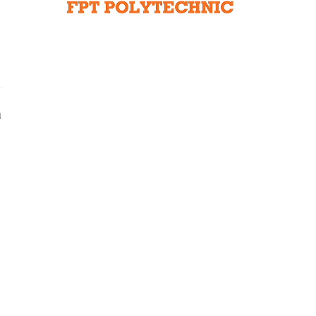
Liên hệ toà soạn
hệ tương lai
ã