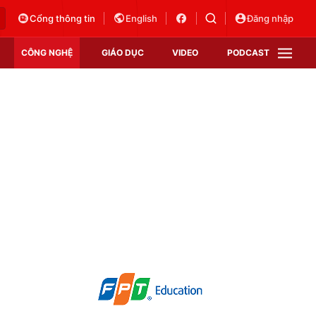
Cổng thông tin
English
Đăng nhập
CÔNG NGHỆ
GIÁO DỤC
VIDEO
PODCAST
VTV Money
VTV Thể thao
VTV Sức khoẻ
Bất động sản
Thị trường 24h
Tấm lòng Việt
Vươn mình bằng AI
VTV4
VTV8
VTV9
Lịch phát sóng
Giao lưu trực tuyến
Sự kiện