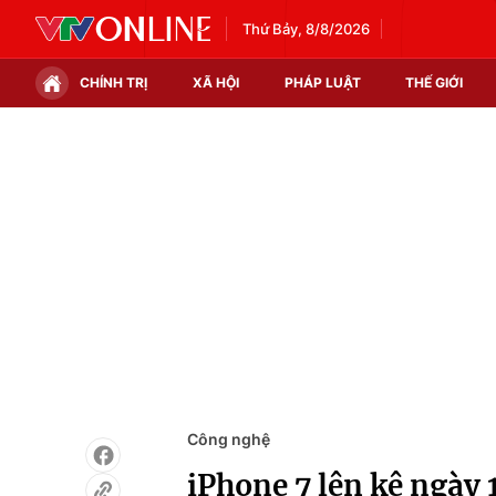
Thứ Bảy, 8/8/2026
CHÍNH TRỊ
XÃ HỘI
PHÁP LUẬT
THẾ GIỚI
Chính trị
Xã hội
Thế giới
Kinh tế
Tin tức
Tài chính
Thế giới đó đây
Thị trường
Câu chuyện quốc tế
Góc doanh nghiệp
Dữ liệu và đời sống
Công nghệ
iPhone 7 lên kệ ngày 