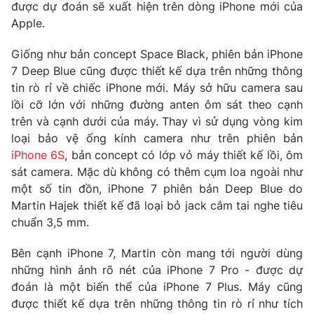
Phim VTV
được dự đoán sẽ xuất hiện trên dòng iPhone mới của
Giải trí
Apple.
Hậu trường
Điện ảnh
Giống như bản concept Space Black, phiên bản iPhone
Đời sống
Nhân vật
7 Deep Blue cũng được thiết kế dựa trên những thông
Âm nhạc
Du lịch
tin rò rỉ về chiếc iPhone mới. Máy sở hữu camera sau
Khán giả
Giáo dục
Sao
lồi cỡ lớn với những đường anten ôm sát theo cạnh
Làm đẹp
Giải sao mai
trên và cạnh dưới của máy. Thay vì sử dụng vòng kim
Tuyển sinh
Công nghệ
loại bảo vệ ống kính camera như trên phiên bản
Chất lượng cuộc sống
Học trực tuyến
iPhone 6S
, bản concept có lớp vỏ máy thiết kế lồi, ôm
Hitech Công nghệ tương lai
sát camera. Mặc dù không có thêm cụm loa ngoài như
Giao lưu trực tuyến
một số tin đồn, iPhone 7 phiên bản Deep Blue do
Sản phẩm
Martin Hajek thiết kế đã loại bỏ jack cắm tai nghe tiêu
Lịch phát sóng
chuẩn 3,5 mm.
Thị trường
Tư vấn
Bên cạnh iPhone 7, Martin còn mang tới người dùng
những hình ảnh rõ nét của iPhone 7 Pro - được dự
Chuyên mục khác
đoán là một biến thể của iPhone 7 Plus. Máy cũng
Emagazine
Podcast
được thiết kế dựa trên những thông tin rò rỉ như tích