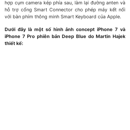
hợp cụm camera kép phía sau, làm lại đường anten và
Photo
Infographic
hỗ trợ cổng Smart Connector cho phép máy kết nối
với bàn phím thông minh Smart Keyboard của Apple.
Video
Shorts video
Dưới đây là một số hình ảnh concept iPhone 7 và
iPhone 7 Pro phiên bản Deep Blue do Martin Hajek
VTV Money
VTV Thể thao
thiết kế:
VTV Sức khoẻ
Bất động sản
Thị trường 24h
Tấm lòng Việt
VTV4
Vươn mình bằng AI
VTV9
VTV8
Liên hệ tòa soạn
English