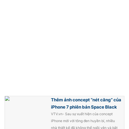
THỜI BÁO VTV
Theo dõi báo trên
Cơ quan chủ quản:
Đài Truyền hình Việt Nam
Cơ quan báo chí:
Thời báo VTV
Giấy phép hoạt động báo in và báo điện tử số 483/GP-BTTTT
cấp ngày 29/12/2023
Thêm ảnh concept “nét căng” của
Tổng Biên tập:
Vũ Thanh Thủy
iPhone 7 phiên bản Space Black
Phó Tổng Biên tập:
Nguyễn Thị Mỹ Hạnh, Phạm Quốc Thắng,
VTV.vn- Sau sự xuất hiện của concept
Nguyễn Trọng Ninh
iPhone mới với tông đen huyền bí, nhiều
Tổng đài VTV:
024.38 355 931 - 024.38 355 932
nhà thiết kế đã không thể ngồi yên và bắt