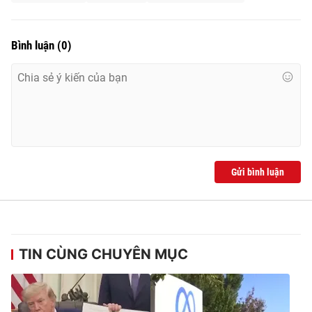
Bình luận
(
0
)
Gửi bình luận
TIN CÙNG CHUYÊN MỤC