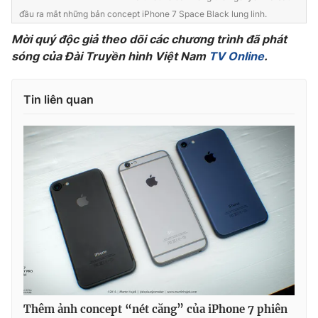
Ðiện thoại Thời báo VTV:
024.66 897 897
đầu ra mắt những bản concept iPhone 7 Space Black lung linh.
Email:
toasoan@vtv.vn
Mời quý độc giả theo dõi các chương trình đã phát
Liên hệ quảng cáo:
024-7300.7108
sóng của Đài Truyền hình Việt Nam
TV Online
.
Tin liên quan
® Cấm sao chép dưới mọi hình thức nếu không có sự chấp
thuận bằng văn bản. Ghi rõ nguồn VTV.vn khi phát hành lại
thông tin từ website này.
Thêm ảnh concept “nét căng” của iPhone 7 phiên