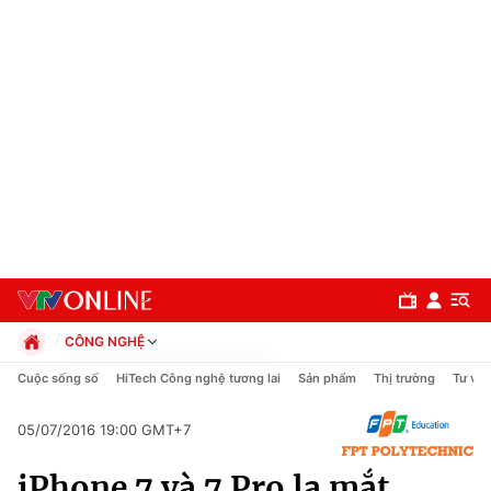
CÔNG NGHỆ
Chính trị
Cuộc sống số
HiTech Công nghệ tương lai
Sản phẩm
Thị trường
Tư vấn
Xã hội
Pháp luật
05/07/2016 19:00 GMT+7
Chuyên mục
Kinh tế
iPhone 7 và 7 Pro lạ mắt
Thể thao