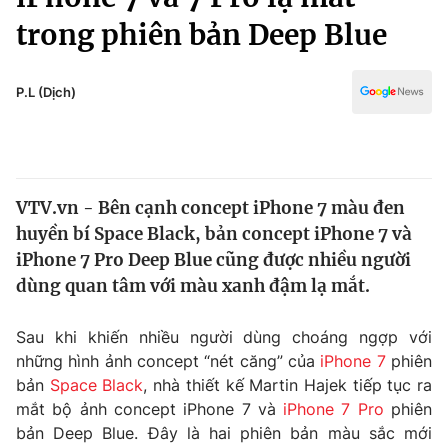
Chính trị
Truyền hình
trong phiên bản Deep Blue
Văn hóa - Giải trí
Xã hội
Y tế
P.L (Dịch)
Đời sống
Pháp luật
Công nghệ
Giáo dục
Y tế
VTV.vn - Bên cạnh concept iPhone 7 màu đen
huyền bí Space Black, bản concept iPhone 7 và
Thế giới
iPhone 7 Pro Deep Blue cũng được nhiều người
Tin tức
dùng quan tâm với màu xanh đậm lạ mắt.
Kinh tế
Thế giới đó đây
Sau khi khiến nhiều người dùng choáng ngợp với
Tài chính
Dữ liệu và đời sống
Câu chuyện quốc tế
những hình ảnh concept “nét căng” của
iPhone 7
phiên
Thị trường
bản
Space Black
, nhà thiết kế Martin Hajek tiếp tục ra
mắt bộ ảnh concept iPhone 7 và
iPhone 7 Pro
phiên
Truyền hình
Góc doanh nghiệp
bản Deep Blue. Đây là hai phiên bản màu sắc mới