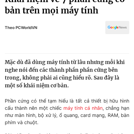
Chính trị
Truyền hình
bản trên mọi máy tính
Văn hóa - Giải trí
Xã hội
Y tế
Theo PCWorldVN
Đời sống
Pháp luật
Công nghệ
Giáo dục
Y tế
Mặc dù đã dùng máy tính từ lâu nhưng mỗi khi
nghe nói đến các thành phần phần cứng bên
Thế giới
trong, không phải ai cũng hiểu rõ. Sau đây là
Tin tức
một số khái niệm cơ bản.
Kinh tế
Thế giới đó đây
Phần cứng có thể tạm hiểu là tất cả thiết bị hữu hình
Tài chính
Dữ liệu và đời sống
Câu chuyện quốc tế
cấu thành nên một chiếc
máy tính cá nhân
, chẳng hạn
Thị trường
như màn hình, bộ xử lý, ổ quang, card mạng, RAM, bàn
phím và chuột.
Truyền hình
Góc doanh nghiệp