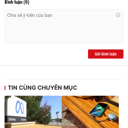
Bình luận
(
0
)
Gửi bình luận
TIN CÙNG CHUYÊN MỤC