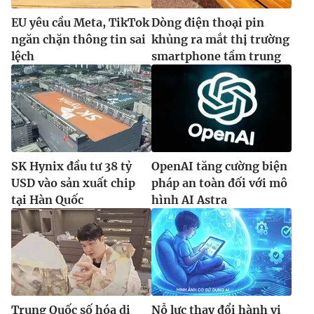
EU yêu cầu Meta, TikTok
Dòng điện thoại pin
ngăn chặn thông tin sai
khủng ra mắt thị trường
lệch
smartphone tầm trung
SK Hynix đầu tư 38 tỷ
OpenAI tăng cường biện
USD vào sản xuất chip
pháp an toàn đối với mô
tại Hàn Quốc
hình AI Astra
Trung Quốc số hóa di
Nỗ lực thay đổi hành vi