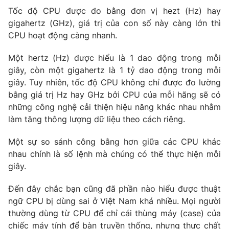
Tốc độ CPU được đo bằng đơn vị hezt (Hz) hay
Photo
Infographic
gigahertz (GHz), giá trị của con số này càng lớn thì
CPU hoạt động càng nhanh.
Video
Shorts video
Một hertz (Hz) được hiểu là 1 dao động trong mỗi
giây, còn một gigahertz là 1 tỷ dao động trong mỗi
VTV Money
VTV Thể thao
giây. Tuy nhiên, tốc độ CPU không chỉ được đo lường
bằng giá trị Hz hay GHz bởi CPU của mỗi hãng sẽ có
VTV Sức khoẻ
Bất động sản
những công nghệ cải thiện hiệu năng khác nhau nhằm
làm tăng thông lượng dữ liệu theo cách riêng.
Thị trường 24h
Tấm lòng Việt
Một sự so sánh công bằng hơn giữa các CPU khác
nhau chính là số lệnh mà chúng có thể thực hiện mỗi
VTV4
Vươn mình bằng AI
giây.
Đến đây chắc bạn cũng đã phần nào hiểu được thuật
VTV9
VTV8
ngữ CPU bị dùng sai ở Việt Nam khá nhiều. Mọi người
thường dùng từ CPU để chỉ cái thùng máy (case) của
Liên hệ tòa soạn
English
chiếc máy tính để bàn truyền thống, nhưng thực chất