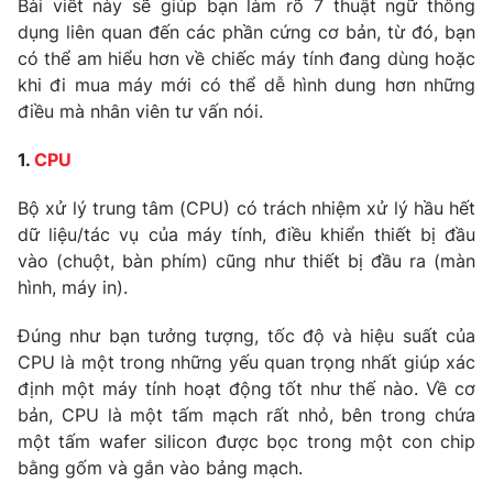
Bài viết này sẽ giúp bạn làm rõ 7 thuật ngữ thông
Phim VTV
Giải trí
dụng liên quan đến các phần cứng cơ bản, từ đó, bạn
Hậu trường
có thể am hiểu hơn về chiếc máy tính đang dùng hoặc
Điện ảnh
khi đi mua máy mới có thể dễ hình dung hơn những
Đời sống
Nhân vật
điều mà nhân viên tư vấn nói.
Âm nhạc
Du lịch
Khán giả
Giáo dục
Sao
1.
CPU
Làm đẹp
Giải sao mai
Tuyển sinh
Bộ xử lý trung tâm (CPU) có trách nhiệm xử lý hầu hết
Công nghệ
Chất lượng cuộc sống
dữ liệu/tác vụ của máy tính, điều khiển thiết bị đầu
Học trực tuyến
vào (chuột, bàn phím) cũng như thiết bị đầu ra (màn
Hitech Công nghệ tương lai
Giao lưu trực tuyến
hình, máy in).
Sản phẩm
Đúng như bạn tưởng tượng, tốc độ và hiệu suất của
Lịch phát sóng
Thị trường
CPU là một trong những yếu quan trọng nhất giúp xác
định một máy tính hoạt động tốt như thế nào. Về cơ
Tư vấn
bản, CPU là một tấm mạch rất nhỏ, bên trong chứa
Chuyên mục khác
một tấm wafer silicon được bọc trong một con chip
Emagazine
Podcast
bằng gốm và gắn vào bảng mạch.