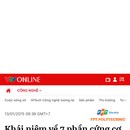
CÔNG NGHỆ
Chính trị
Cuộc sống số
HiTech Công nghệ tương lai
Sản phẩm
Thị trường
Tư vấn
Xã hội
Pháp luật
13/01/2015 09:38 GMT+7
Chuyên mục
Kinh tế
Khái niệm về 7 phần cứng cơ
Thể thao