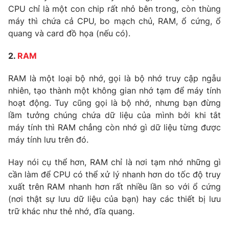
CPU chỉ là một con chip rất nhỏ bên trong, còn thùng
máy thì chứa cả CPU, bo mạch chủ, RAM, ổ cứng, ổ
quang và card đồ họa (nếu có).
THỜI BÁO VTV
2.
RAM
RAM là một loại bộ nhớ, gọi là bộ nhớ truy cập ngẫu
Theo dõi báo trên
nhiên, tạo thành một không gian nhớ tạm để máy tính
hoạt động. Tuy cũng gọi là bộ nhớ, nhưng bạn đừng
Cơ quan chủ quản:
Đài Truyền hình Việt Nam
lầm tưởng chúng chứa dữ liệu của mình bởi khi tắt
Cơ quan báo chí:
Thời báo VTV
máy tính thì RAM chẳng còn nhớ gì dữ liệu từng được
Giấy phép hoạt động báo in và báo điện tử số 483/GP-BTTTT
máy tính lưu trên đó.
cấp ngày 29/12/2023
Hay nói cụ thể hơn, RAM chỉ là nơi tạm nhớ những gì
Tổng Biên tập:
Vũ Thanh Thủy
cần làm để CPU có thể xử lý nhanh hơn do tốc độ truy
Phó Tổng Biên tập:
Nguyễn Thị Mỹ Hạnh, Phạm Quốc Thắng,
xuất trên RAM nhanh hơn rất nhiều lần so với ổ cứng
Nguyễn Trọng Ninh
(nơi thật sự lưu dữ liệu của bạn) hay các thiết bị lưu
Tổng đài VTV:
024.38 355 931 - 024.38 355 932
trữ khác như thẻ nhớ, đĩa quang.
Ðiện thoại Thời báo VTV:
024.66 897 897