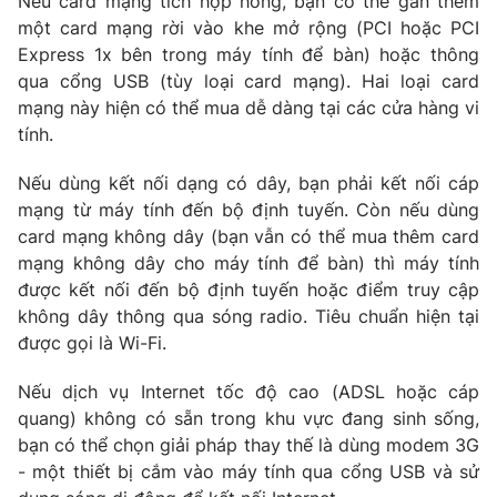
Nếu card mạng tích hợp hỏng, bạn có thể gắn thêm
một card mạng rời vào khe mở rộng (PCI hoặc PCI
Express 1x bên trong máy tính để bàn) hoặc thông
qua cổng USB (tùy loại card mạng). Hai loại card
mạng này hiện có thể mua dễ dàng tại các cửa hàng vi
tính.
Nếu dùng kết nối dạng có dây, bạn phải kết nối cáp
mạng từ máy tính đến bộ định tuyến. Còn nếu dùng
card mạng không dây (bạn vẫn có thể mua thêm card
mạng không dây cho máy tính để bàn) thì máy tính
được kết nối đến bộ định tuyến hoặc điểm truy cập
không dây thông qua sóng radio. Tiêu chuẩn hiện tại
được gọi là Wi-Fi.
Nếu dịch vụ Internet tốc độ cao (ADSL hoặc cáp
quang) không có sẵn trong khu vực đang sinh sống,
bạn có thể chọn giải pháp thay thế là dùng modem 3G
- một thiết bị cắm vào máy tính qua cổng USB và sử