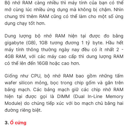
Email:
toasoan@vtv.vn
Bộ nhớ RAM càng nhiều thì máy tính của bạn có thể
Liên hệ quảng cáo:
024-7300.7108
mở cùng lúc nhiều ứng dụng mà không bị chậm. Nhìn
chung thì thêm RAM cũng có thể làm cho một số ứng
dụng chạy tốt hơn.
Dung lượng bộ nhớ RAM hiện tại được đo bằng
gigabyte (GB), 1GB tương đương 1 tỷ byte. Hầu hết
máy tính thông thường ngày nay đều có ít nhất 2 -
4GB RAM, với các máy cao cấp thì dung lượng RAM
có thể lên đến 16GB hoặc cao hơn.
Giống như CPU, bộ nhớ RAM bao gồm những tấm
wafer silicon mỏng, bọc trong chip gốm và gắn trên
bảng mạch. Các bảng mạch giữ các chip nhớ RAM
® Cấm sao chép dưới mọi hình thức nếu không có sự chấp
thuận bằng văn bản. Ghi rõ nguồn VTV.vn khi phát hành lại
hiện tại được gọi là DIMM (Dual In-Line Memory
thông tin từ website này.
Module) do chúng tiếp xúc với bo mạch chủ bằng hai
đường riêng biệt.
3.
Ổ cứng